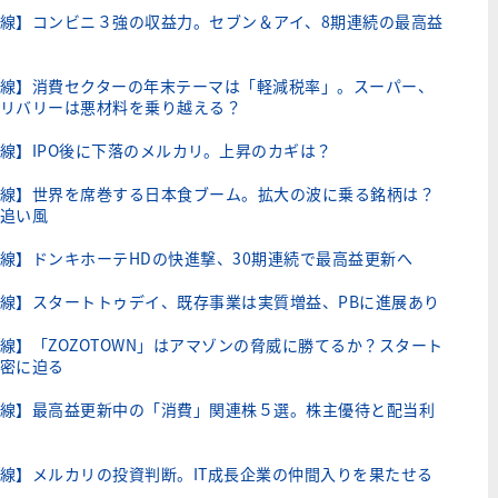
線】コンビニ３強の収益力。セブン＆アイ、8期連続の最高益
線】消費セクターの年末テーマは「軽減税率」。スーパー、
リバリーは悪材料を乗り越える？
線】IPO後に下落のメルカリ。上昇のカギは？
線】世界を席巻する日本食ブーム。拡大の波に乗る銘柄は？
追い風
線】ドンキホーテHDの快進撃、30期連続で最高益更新へ
線】スタートトゥデイ、既存事業は実質増益、PBに進展あり
線】「ZOZOTOWN」はアマゾンの脅威に勝てるか？スタート
密に迫る
線】最高益更新中の「消費」関連株５選。株主優待と配当利
線】メルカリの投資判断。IT成長企業の仲間入りを果たせる