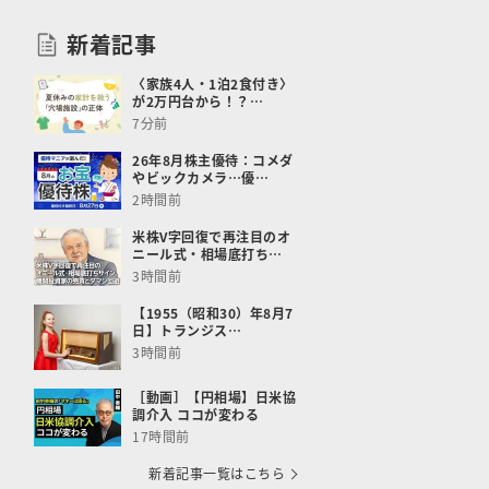
新着記事
〈家族4人・1泊2食付き〉
が2万円台から！？…
7分前
26年8月株主優待：コメダ
やビックカメラ…優…
2時間前
米株V字回復で再注目のオ
ニール式・相場底打ち…
3時間前
【1955（昭和30）年8月7
日】トランジス…
3時間前
［動画］【円相場】日米協
調介入 ココが変わる
17時間前
新着記事一覧はこちら