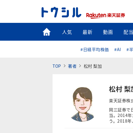
トップ
人気
最新
動画
配
#日経平均株価
#AI
#
TOP
著者
松村 梨加
松村 梨
楽天証券株
岡三証券で
当。201
う。2018