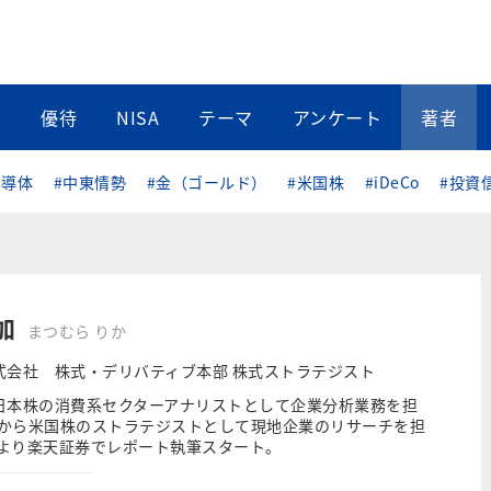
当
優待
NISA
テーマ
アンケート
著者
半導体
#中東情勢
#金（ゴールド）
#米国株
#iDeCo
#投資
加
まつむら りか
式会社 株式・デリバティブ本部 株式ストラテジスト
日本株の消費系セクターアナリストとして企業分析業務を担
4年から米国株のストラテジストとして現地企業のリサーチを担
年より楽天証券でレポート執筆スタート。