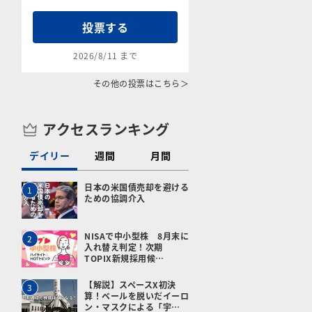
投票する
2026/8/11 まで
その他の投票はこちら＞
アクセスランキング
デイリー
週間
月間
日本の米国債売却を避ける
1
ための協調介入
NISAで中小型株 8月末に
2
入れ替え判定！次期
TOPIX新規採用候…
【解説】スペースX初決
3
算！ベールを脱いだイーロ
ン・マスクによる「宇…