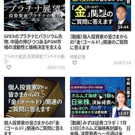
14:44
GFEXのプラチナとパラジウム先
［動画］個人投資家の皆さまから
物、中国の伸びつつあるPGM市
の「金（ゴールド）」関連のご質問
場の流動性と価格決定を支える
に答えます
プラチナ展望-投資資産プラチナの魅
特集記事
力-
2026/7/14
2026/7/15
11:07
個人投資家の皆さまからの「金
［動画］みずほ証券コラボ┃7月
（ゴールド）」関連のご質問に答え
13日【ホルムズ海峡再封鎖も 日
ます
米株、決算発表へ～今週は米