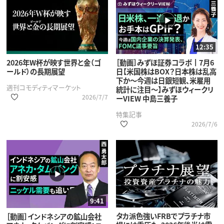
12:35
2026年W杯が映す世界と金（ゴ
［動画］みずほ証券コラボ┃7月6
ールド）の長期展望
日【米国株はBOX？日本株は乱高
下か～今週は日銀短観、米雇用
週刊コモディティマーケット
統計に注目～】みずほウィークリ
2026/7/7
ーVIEW 中島三養子
特集記事
2026/7/6
9:41
タカ派色強いFRBでプラチナ市
［動画］インドネシアの鉱山会社