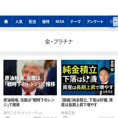
人気
配当
優待
NISA
テーマ
アンケート
著者
金・プラチナ
14:53
原油相場、当面は「戦時下のレン
［動画］純金積立、下落は好機、資
ジ」で推移
産は長期上昇で増やす
週刊コモディティマーケット
特集記事
2026/8/4
2026/7/28