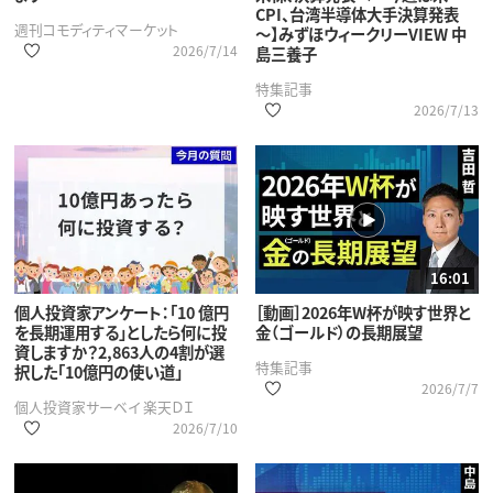
CPI、台湾半導体大手決算発表
週刊コモディティマーケット
～】みずほウィークリーVIEW 中
2026/7/14
島三養子
特集記事
2026/7/13
16:01
個人投資家アンケート：「10 億円
［動画］2026年W杯が映す世界と
を長期運用する」としたら何に投
金（ゴールド）の長期展望
資しますか？2,863人の4割が選
特集記事
択した「10億円の使い道」
2026/7/7
個人投資家サーベイ 楽天ＤＩ
2026/7/10