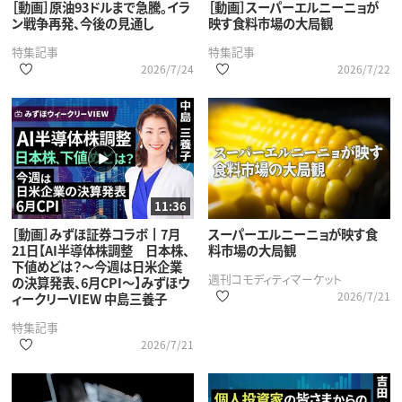
［動画］原油93ドルまで急騰。イラ
［動画］スーパーエルニーニョが
ン戦争再発、今後の見通し
映す食料市場の大局観
特集記事
特集記事
2026/7/24
2026/7/22
11:36
［動画］みずほ証券コラボ┃7月
スーパーエルニーニョが映す食
21日【AI半導体株調整 日本株、
料市場の大局観
下値めどは？～今週は日米企業
週刊コモディティマーケット
の決算発表、6月CPI～】みずほウ
2026/7/21
ィークリーVIEW 中島三養子
特集記事
2026/7/21