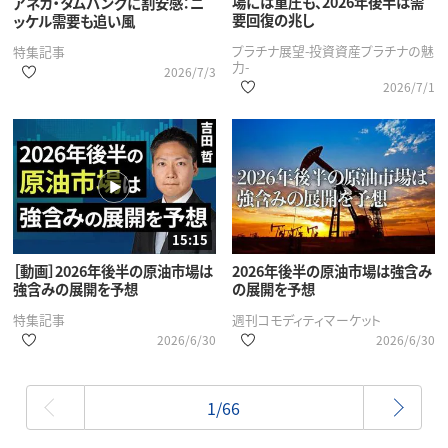
場には重圧も、2026年後半は需
アネカ・タムバングに割安感：ニ
要回復の兆し
ッケル需要も追い風
プラチナ展望-投資資産プラチナの魅
特集記事
力-
2026/7/3
2026/7/1
15:15
［動画］2026年後半の原油市場は
2026年後半の原油市場は強含み
強含みの展開を予想
の展開を予想
特集記事
週刊コモディティマーケット
2026/6/30
2026/6/30
最初
1/66