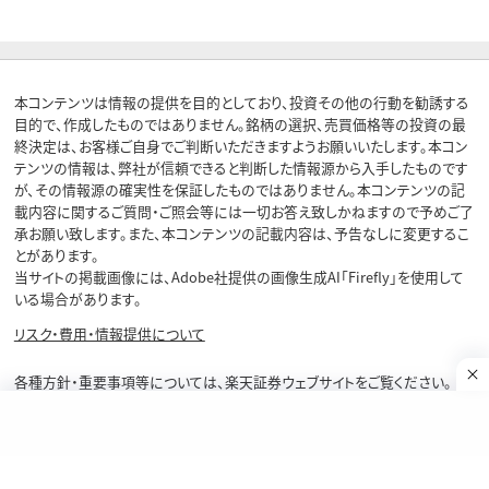
本コンテンツは情報の提供を目的としており、投資その他の行動を勧誘する
目的で、作成したものではありません。銘柄の選択、売買価格等の投資の最
終決定は、お客様ご自身でご判断いただきますようお願いいたします。本コン
テンツの情報は、弊社が信頼できると判断した情報源から入手したものです
が、その情報源の確実性を保証したものではありません。本コンテンツの記
載内容に関するご質問・ご照会等には一切お答え致しかねますので予めご了
承お願い致します。また、本コンテンツの記載内容は、予告なしに変更するこ
とがあります。
当サイトの掲載画像には、Adobe社提供の画像生成AI「Firefly」を使用して
お金
お金
投資
投資
いる場合があります。
と
と
のアンケート
のアンケート
リスク・費用・情報提供について
【銘柄を投票】東宝 vs 東映 日本の映画
【銘柄を投票】東宝 vs 東映 日本の映画
投票する
投票する
業界で永遠のライバル グロースかバリュ
業界で永遠のライバル グロースかバリュ
各種方針・重要事項等については、楽天証券ウェブサイトをご覧ください。
ーどちらを選ぶ？
ーどちらを選ぶ？
商号等：楽天証券株式会社／金融商品取引業者 関東財務局長（金商）第195
号、商品先物取引業者
加入協会：日本証券業協会、一般社団法人金融先物取引業協会、日本商品
先物取引協会、一般社団法人第二種金融商品取引業協会、一般社団法人資