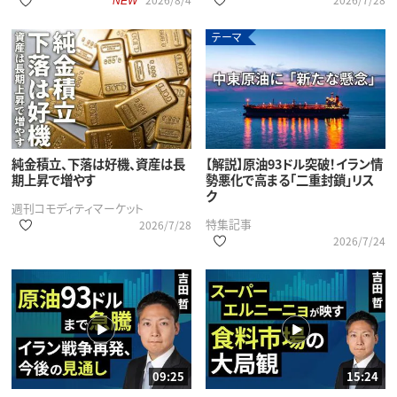
NEW
テーマ
純金積立、下落は好機、資産は長
【解説】原油93ドル突破！イラン情
期上昇で増やす
勢悪化で高まる「二重封鎖」リス
ク
週刊コモディティマーケット
特集記事
2026/7/28
2026/7/24
09:25
15:24