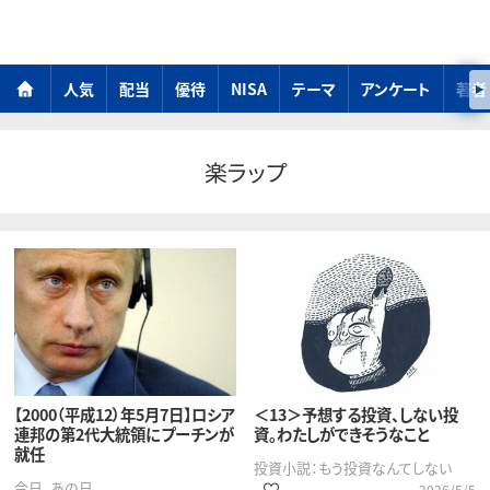
人気
配当
優待
NISA
テーマ
アンケート
著者
楽ラップ
【2000（平成12）年5月7日】ロシア
＜13＞予想する投資、しない投
連邦の第2代大統領にプーチンが
資。わたしができそうなこと
就任
投資小説：もう投資なんてしない
今日、あの日
2026/5/5