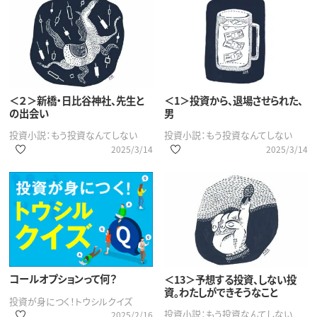
＜２＞新橋・日比谷神社、先生と
＜1＞投資から、退場させられた、
の出会い
男
投資小説：もう投資なんてしない
投資小説：もう投資なんてしない
2025/3/14
2025/3/14
コールオプションって何？
＜13＞予想する投資、しない投
資。わたしができそうなこと
投資が身につく！トウシルクイズ
投資小説：もう投資なんてしない
2025/2/16