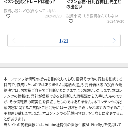
＜３＞投資とトレードは違う？
＜２＞新橋・日比谷神社、先生と
の出会い
投資小説：もう投資なんてしない
投資小説：もう投資なんてしない
2024/9/20
2024/9/20
最初
1/21
本コンテンツは情報の提供を目的としており、投資その他の行動を勧誘する
目的で、作成したものではありません。銘柄の選択、売買価格等の投資の最
終決定は、お客様ご自身でご判断いただきますようお願いいたします。本コン
テンツの情報は、弊社が信頼できると判断した情報源から入手したものです
が、その情報源の確実性を保証したものではありません。本コンテンツの記
載内容に関するご質問・ご照会等には一切お答え致しかねますので予めご了
承お願い致します。また、本コンテンツの記載内容は、予告なしに変更するこ
とがあります。
当サイトの掲載画像には、Adobe社提供の画像生成AI「Firefly」を使用して