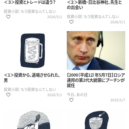
＜３＞投資とトレードは違う？
＜２＞新橋・日比谷神社、先生と
の出会い
投資小説：もう投資なんてしない
投資小説：もう投資なんてしない
2026/5/1
2026/5/1
＜1＞投資から、退場させられた、
【2000（平成12）年5月7日】ロシア
男
連邦の第2代大統領にプーチンが
就任
投資小説：もう投資なんてしない
今日、あの日
2026/5/1
2025/5/7