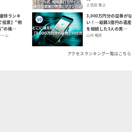
土信田 雅之
主優待ランキ
3,000万円分の証券が
10
0で投票】“例
い！…総額1億円の遺産
”の株…
を相続した3人の男…
チーム
山村 暢彦
アクセスランキング一覧はこちら