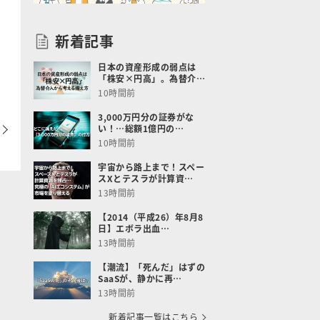
な
新着記事
日本の資産形成の弱点は
「株安×円高」。為替介…
10時間前
3,000万円分の証券がな
い！…総額1億円の…
10時間前
宇宙から路上まで！スペー
スXとテスラが計算資…
13時間前
【2014（平成26）年8月8
日】エボラ出血…
13時間前
【潮流】「死んだ」はずの
SaaSが、静かに再…
13時間前
新着記事一覧はこちら