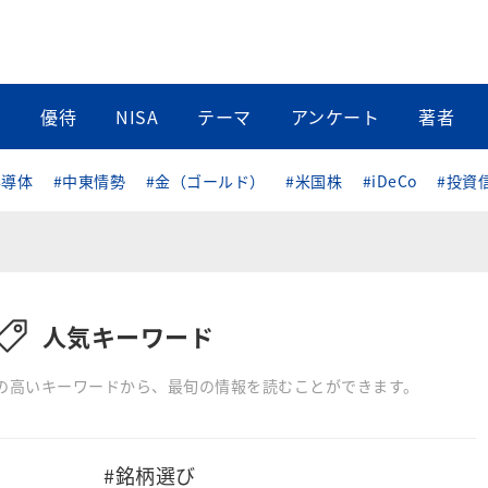
当
優待
NISA
テーマ
アンケート
著者
半導体
#中東情勢
#金（ゴールド）
#米国株
#iDeCo
#投資
人気キーワード
の高いキーワードから、最旬の情報を読むことができます。
#銘柄選び