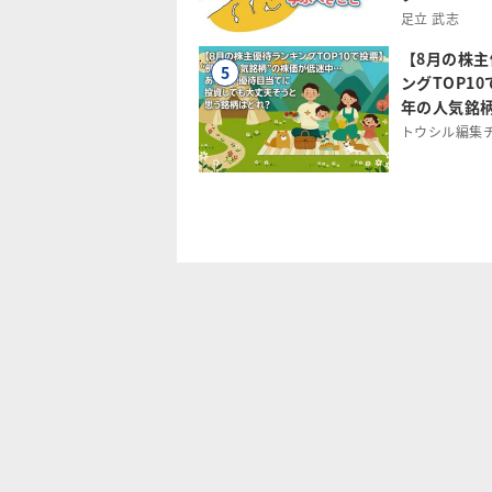
足立 武志
【8月の株
5
ングTOP1
年の人気銘柄
トウシル編集