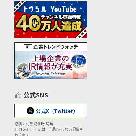
公式SNS
公式X（Twitter）
配信：記事配信時 随時
X（Twitter）には一部配信しない記事も
あります