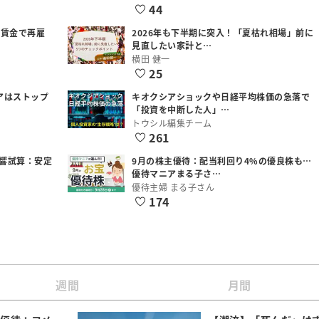
44
低賃金で再雇
2026年も下半期に突入！「夏枯れ相場」前に
見直したい家計と…
横田 健一
25
アはストップ
キオクシアショックや日経平均株価の急落で
「投資を中断した人」…
トウシル編集チーム
261
響試算：安定
9月の株主優待：配当利回り4%の優良株も…
優待マニアまる子さ…
優待主婦 まる子さん
174
週間
月間