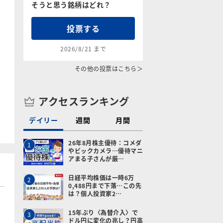
そうと思う銘柄はどれ？
投票する
2026/8/21 まで
その他の投票はこちら＞
アクセスランキング
デイリー
週間
月間
26年8月株主優待：コメダ
1
やビックカメラ…優待マニ
アまる子さんが厳…
日経平均株価は一時6万
2
0,488円まで下落…この先
は？個人投資家2…
15年ぶり〈為替介入〉で
3
ドル円に変化の兆し？円高