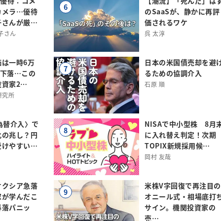
主優待：コメ
【潮流】「死んだ」は
6
カメラ…優待
のSaaSが、静かに再評
子さんが厳…
価されるワケ
子さん
呉 太淳
価は一時6万
日本の米国債売却を避
7
まで下落…この
るための協調介入
資家2…
石原 順
研究所
為替介入〉で
NISAで中小型株 8月
8
化の兆し？円
に入れ替え判定！次期
受けやすい…
TOPIX新規採用候…
岡村 友哉
オクシア急落
米株V字回復で再注目の
9
家が学んだこ
オニール式・相場底打
暴落パニッ
サイン。機関投資家の
売…