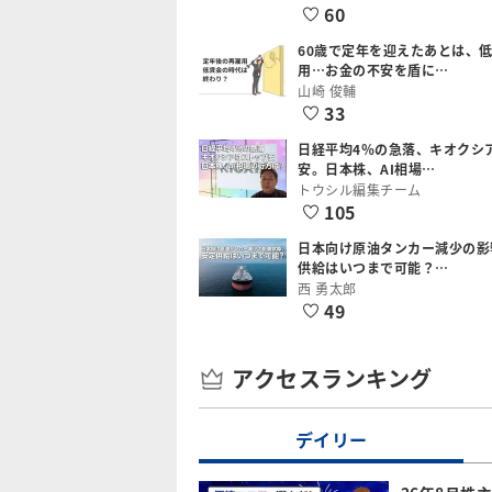
60
60歳で定年を迎えたあとは、
用…お金の不安を盾に…
山崎 俊輔
33
日経平均4％の急落、キオクシ
安。日本株、AI相場…
トウシル編集チーム
105
日本向け原油タンカー減少の影
供給はいつまで可能？…
西 勇太郎
49
アクセスランキング
デイリー