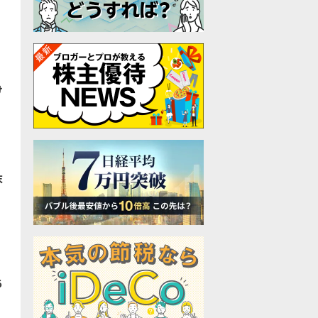
ず
け
末
ち