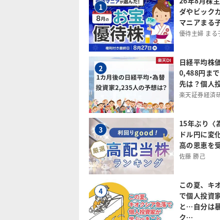
26年8月株
1
ダやビック
マニアまる
優待主婦 まる
日経平均株
2
0,488円
先は？個人投
楽天証券経済
15年ぶり〈
3
ドル円に変
高の恩恵を
佐藤 勝己
この夏、キ
4
で個人投資
と…自分は
ク…