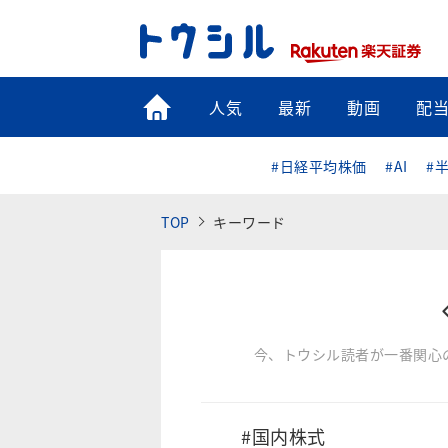
トップ
人気
最新
動画
配
#日経平均株価
#AI
#
TOP
キーワード
今、トウシル読者が一番関心
#国内株式