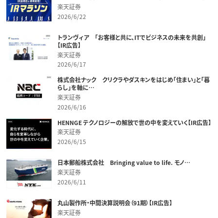
楽天証券
2026/6/22
トランヴィア 「お客様と共に、ITでビジネスの未来を共創」
【IR広告】
楽天証券
2026/6/17
株式会社ナック クリクラやダスキンをはじめ「住まい」と「暮
らし」を軸に…
楽天証券
2026/6/16
HENNGE テクノロジーの解放で世の中を変えていく【IR広告】
楽天証券
2026/6/15
日本郵船株式会社 Bringing value to life. モノ…
楽天証券
2026/6/11
丸山製作所・中間決算説明会（91期）【IR広告】
楽天証券