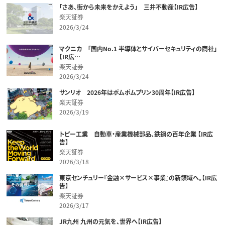
「さあ、街から未来をかえよう」 三井不動産【IR広告】
楽天証券
2026/3/24
マクニカ 「国内No.1 半導体とサイバーセキュリティの商社」
【IR広…
楽天証券
2026/3/24
サンリオ 2026年はポムポムプリン30周年【IR広告】
楽天証券
2026/3/19
トピー工業 自動車・産業機械部品、鉄鋼の百年企業 【IR広
告】
楽天証券
2026/3/18
東京センチュリー『金融×サービス×事業』の新領域へ。【IR広
告】
楽天証券
2026/3/17
JR九州 九州の元気を、世界へ【IR広告】