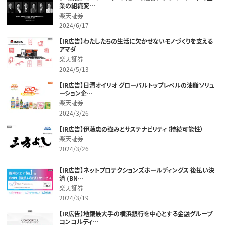
業の組織変…
楽天証券
2024/6/17
【IR広告】わたしたちの生活に欠かせないモノづくりを支える
アマダ
楽天証券
2024/5/13
【IR広告】日清オイリオ グローバルトップレベルの油脂ソリュ
ーション企…
楽天証券
2024/3/26
【IR広告】伊藤忠の強みとサステナビリティ（持続可能性）
楽天証券
2024/3/26
【IR広告】ネットプロテクションズホールディングス 後払い決
済 (BN…
楽天証券
2024/3/19
【IR広告】地銀最大手の横浜銀行を中心とする金融グループ
コンコルディ…