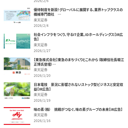
2026/2/6
優待制度を新設！グローバルに展開する、業界トップクラスの
機械専門商社 …
楽天証券
2026/2/4
社会インフラをつくり、守るIT企業。IDホールディングス【IR広
告】
楽天証券
2026/1/27
【東急株式会社】東急のまちづくりとこれから（取締役社長堀江
正博氏登壇）…
楽天証券
2026/1/20
日本電技 景況に影響されないストック型ビジネスと安定収
益【IR広告】
楽天証券
2026/1/19
味の素（株） 挑戦がつなぐ、味の素グループの未来【IR広告】
楽天証券
2026/1/16