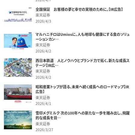
全国保証 お客様の夢と幸せの実現のために。【IR広告】
楽天証券
2026/4/3
マルハニチロはUmiosに。人も地球も健康にする食のソリュ
ーションカン…
楽天証券
2026/4/2
西日本鉄道 人とノウハウとブランド力で拓く、新たな成長ス
テージ【IR広…
楽天証券
2026/4/2
昭和産業トップが語る、未来へ続く成長へのロードマップ【IR
広告】
楽天証券
2026/4/1
雪印メグミルク 次の100年への新たな一歩を踏み出し、飛躍
的な成長を目…
楽天証券
2026/3/27