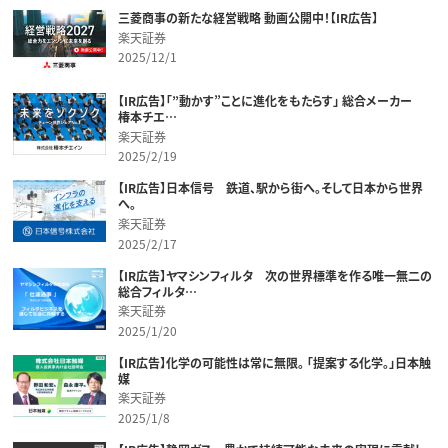
三菱商事の新たな経営戦略 動画公開中！【IR広告】
楽天証券
2025/12/1
【IR広告】「”動かす”ことに進化をもたらす」 総合メーカー
椿本チエ…
楽天証券
2025/2/19
【IR広告】日本信号 鉄道、駅から街へ。そして日本から世界
へ。
楽天証券
2025/2/17
【IR広告】ヤマシンフィルタ 次の世界標準を作る唯一無二の
総合フィルタ…
楽天証券
2025/1/20
【IR広告】化学の可能性は常に無限。 「提案する化学。」日本触
媒
楽天証券
2025/1/8