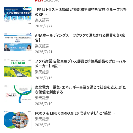
［PR］Jトラスト（8508）が特別株主優待を実施 グループ会社
のKP…
楽天証券
2026/7/27
ANAホールディングス ワクワクで満たされる世界を【IR広
告】
楽天証券
2026/7/21
フタバ産業 自動車用プレス部品と排気系部品のグローバル
メーカー【IR広…
楽天証券
2026/7/16
東北電力 電気・エネルギー事業を通じて社会を支え、新た
な価値を創出する…
楽天証券
2026/7/10
FOOD ＆ LIFE COMPANIES ‘うまいすし’ と ‘笑顔…
楽天証券
2026/7/6