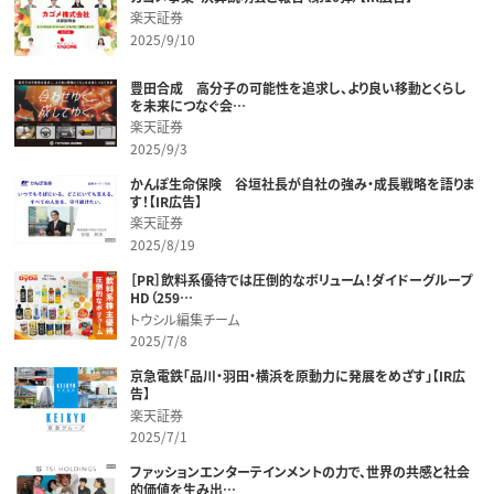
楽天証券
2025/9/10
豊田合成 高分子の可能性を追求し、より良い移動とくらし
を未来につなぐ会…
楽天証券
2025/9/3
かんぽ生命保険 谷垣社長が自社の強み・成長戦略を語りま
す！【IR広告】
楽天証券
2025/8/19
［PR］飲料系優待では圧倒的なボリューム！ダイドーグループ
HD（259…
トウシル編集チーム
2025/7/8
京急電鉄「品川・羽田・横浜を原動力に発展をめざす」【IR広
告】
楽天証券
2025/7/1
ファッションエンターテインメントの力で、世界の共感と社会
的価値を生み出…