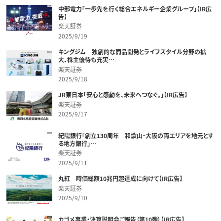
中部電力「一歩先を行く総合エネルギー企業グループ」【IR広
告】
楽天証券
2025/9/19
キングジム 独創的な商品開発とライフスタイル分野の拡
大、株主優待も充実…
楽天証券
2025/9/18
JR東日本「安心と感動を、未来へつなぐ。」【IR広告】
楽天証券
2025/9/17
紀陽銀行「創立130周年 和歌山・大阪の両エリアを地元とす
る地方銀行」…
楽天証券
2025/9/11
丸紅 時価総額10兆円超達成に向けて【IR広告】
楽天証券
2025/9/10
カゴメ事業・決算説明会ご報告（第10弾）【IR広告】