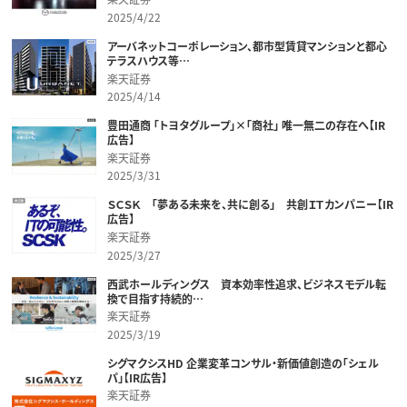
2025/4/22
アーバネットコーポレーション、都市型賃貸マンションと都心
テラスハウス等…
楽天証券
2025/4/14
豊田通商 「トヨタグループ」×「商社」 唯一無二の存在へ【IR
広告】
楽天証券
2025/3/31
ＳＣＳＫ 「夢ある未来を、共に創る」 共創ＩＴカンパニー【IR
広告】
楽天証券
2025/3/27
西武ホールディングス 資本効率性追求、ビジネスモデル転
換で目指す持続的…
楽天証券
2025/3/19
シグマクシスHD 企業変革コンサル・新価値創造の「シェル
パ」【IR広告】
楽天証券