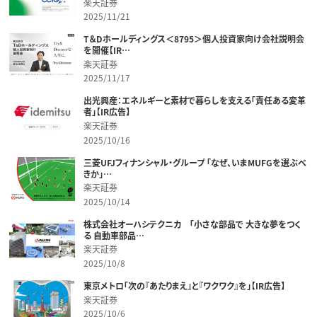
楽天証券
2025/11/21
T＆Dホールディングス＜8795＞個人投資家向け会社説明会
を開催【IR…
楽天証券
2025/11/17
出光興産：エネルギーと素材で暮らしを支える「責任ある変革
者」【IR広告】
楽天証券
2025/10/16
三菱UFJフィナンシャル・グループ 「なぜ、いまMUFGを選ぶべ
きか」…
楽天証券
2025/10/14
株式会社オーハシテクニカ 「小さな部品で 大きな夢をつく
る 自動車部品…
楽天証券
2025/10/8
東京メトロ「次の『あたりまえ』と『ワクワク』を」【IR広告】
楽天証券
2025/10/6