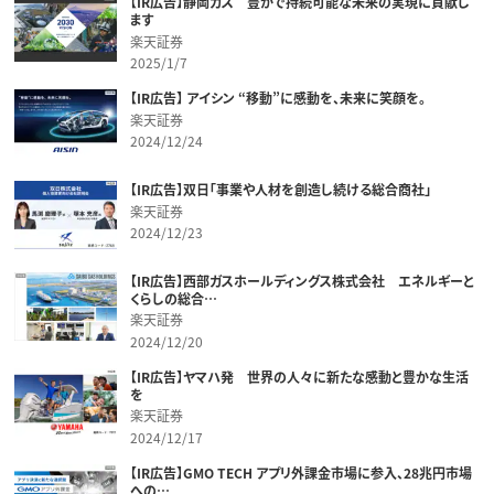
【IR広告】静岡ガス 豊かで持続可能な未来の実現に貢献し
ます
楽天証券
2025/1/7
【IR広告】 アイシン “移動”に感動を、未来に笑顔を。
楽天証券
2024/12/24
【IR広告】双日「事業や人材を創造し続ける総合商社」
楽天証券
2024/12/23
【IR広告】西部ガスホールディングス株式会社 エネルギーと
くらしの総合…
楽天証券
2024/12/20
【IR広告】ヤマハ発 世界の人々に新たな感動と豊かな生活
を
楽天証券
2024/12/17
【IR広告】GMO TECH アプリ外課金市場に参入、28兆円市場
への…