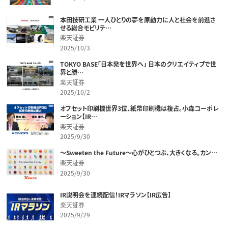
本田技研工業 一人ひとりの夢を原動力に人と社会を前進さ
せる総合モビリテ…
楽天証券
2025/10/3
TOKYO BASE「日本発を世界へ」 日本のクリエイティブで世
界と勝…
楽天証券
2025/10/2
オフセット印刷機世界3位、紙幣印刷機は複占。小森コーポレ
ーション【IR…
楽天証券
2025/9/30
～Sweeten the Future～心がひとつぶ、大きくなる。カン…
楽天証券
2025/9/30
IR説明会を連続配信！IRマラソン【IR広告】
楽天証券
2025/9/29