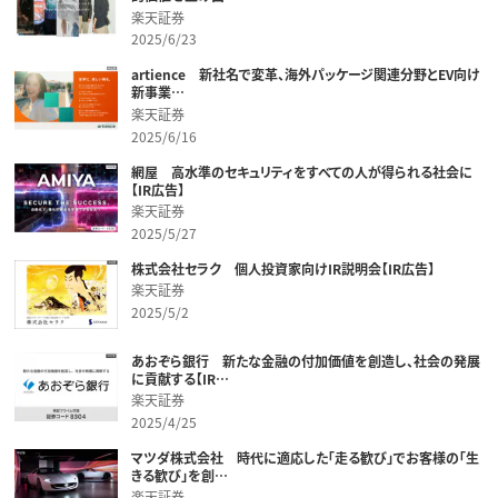
楽天証券
2025/6/23
artience 新社名で変革、海外パッケージ関連分野とEV向け
新事業…
楽天証券
2025/6/16
網屋 高水準のセキュリティをすべての人が得られる社会に
【IR広告】
楽天証券
2025/5/27
株式会社セラク 個人投資家向けIR説明会【IR広告】
楽天証券
2025/5/2
あおぞら銀行 新たな金融の付加価値を創造し、社会の発展
に貢献する【IR…
楽天証券
2025/4/25
マツダ株式会社 時代に適応した「走る歓び」でお客様の「生
きる歓び」を創…
楽天証券