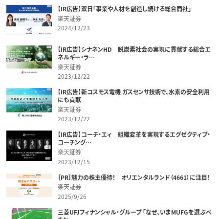
【IR広告】双日「事業や人材を創造し続ける総合商社」
楽天証券
2024/12/23
【IR広告】シナネンHD 脱炭素社会の実現に貢献する総合エ
ネルギー・ラ…
楽天証券
2023/12/22
【IR広告】新コスモス電機 ガスセンサ技術で、水素の安全利用
にも貢献
楽天証券
2023/12/22
【IR広告】コーチ・エィ 組織変革を実現するエグゼクティブ・
コーチング…
楽天証券
2023/12/15
［PR］魅力の株主優待！ オリエンタルランド（4661）に注目！
楽天証券
2025/9/26
三菱UFJフィナンシャル・グループ 「なぜ、いまMUFGを選ぶべ