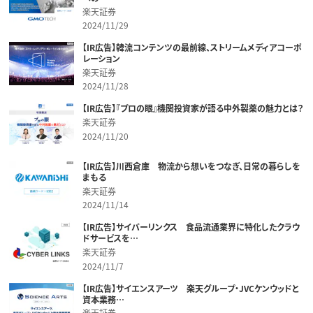
楽天証券
2024/11/29
【IR広告】韓流コンテンツの最前線、ストリームメディアコーポ
レーション
楽天証券
2024/11/28
【IR広告】『プロの眼』機関投資家が語る中外製薬の魅力とは？
楽天証券
2024/11/20
【IR広告】川西倉庫 物流から想いをつなぎ、日常の暮らしを
まもる
楽天証券
2024/11/14
【IR広告】サイバーリンクス 食品流通業界に特化したクラウ
ドサービスを…
楽天証券
2024/11/7
【IR広告】サイエンスアーツ 楽天グループ・JVCケンウッドと
資本業務…
楽天証券