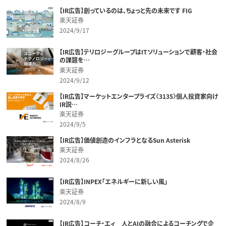
【IR広告】創っているのは、ちょっと先の未来です FIG
楽天証券
2024/9/17
【IR広告】テリロジーグループはITソリューションで顧客・社会
の課題を…
楽天証券
2024/9/12
【IR広告】マーケットエンタープライズ〈3135〉個人投資家向け
IR説…
楽天証券
2024/9/5
【IR広告】価値創造のインフラとなるSun Asterisk
楽天証券
2024/8/26
【IR広告】INPEX「エネルギーに新しい風」
楽天証券
2024/8/9
【IR広告】コーチ・エィ 人とAIの融合によるコーチングで企