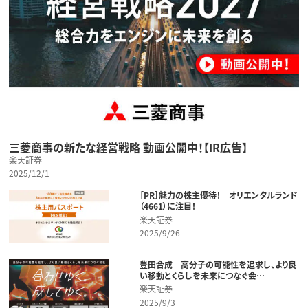
三菱商事の新たな経営戦略 動画公開中！【IR広告】
楽天証券
2025/12/1
［PR］魅力の株主優待！ オリエンタルランド
（4661）に注目！
楽天証券
2025/9/26
豊田合成 高分子の可能性を追求し、より良
い移動とくらしを未来につなぐ会…
楽天証券
2025/9/3