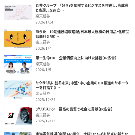
丸井グループ 「好き」を応援するビジネスを推進し、高成長
と高還元を両立…
楽天証券
2026/1/14
あらた 10期連続増収増配/日本最大規模の日用品・化粧品
卸商社【IR広…
楽天証券
2026/1/7
第一生命HD 企業価値向上に向けた挑戦【IR広告】
楽天証券
2026/1/5
サクサ「共に創る未来」中堅・中小企業のＤＸ推進のサポータ
ーを目指す【I…
楽天証券
2025/12/24
ブリヂストン 最高の品質で社会に貢献【IR広告】
楽天証券
2025/12/23
南海電気鉄道「創業140周年 大阪・なんばを起点に新たな