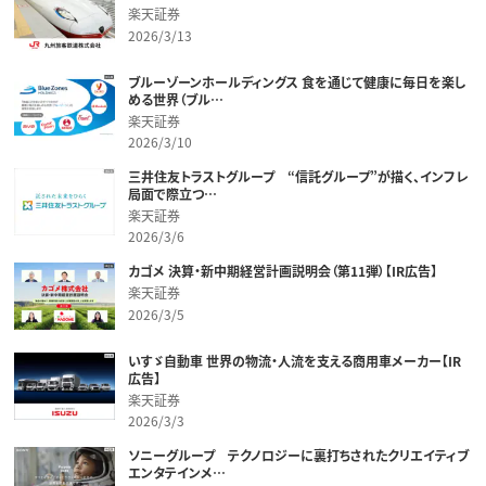
楽天証券
2026/3/13
ブルーゾーンホールディングス 食を通じて健康に毎日を楽し
める世界（ブル…
楽天証券
2026/3/10
三井住友トラストグループ “信託グループ”が描く、インフレ
局面で際立つ…
楽天証券
2026/3/6
カゴメ 決算・新中期経営計画説明会（第11弾）【IR広告】
楽天証券
2026/3/5
いすゞ自動車 世界の物流・人流を支える商用車メーカー【IR
広告】
楽天証券
2026/3/3
ソニーグループ テクノロジーに裏打ちされたクリエイティブ
エンタテインメ…