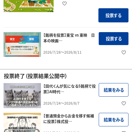
投票する
【銘柄を投票】東宝 vs 東映 日
投票する
本の映画…
2026/7/28～2026/8/11
投票終了（投票結果公開中）
【田代くんが気になる5銘柄で投
結果をみる
票】AI時代…
2026/7/24～2026/8/7
【普通預金からお金を移す候補
結果をみる
に投票】株式投…