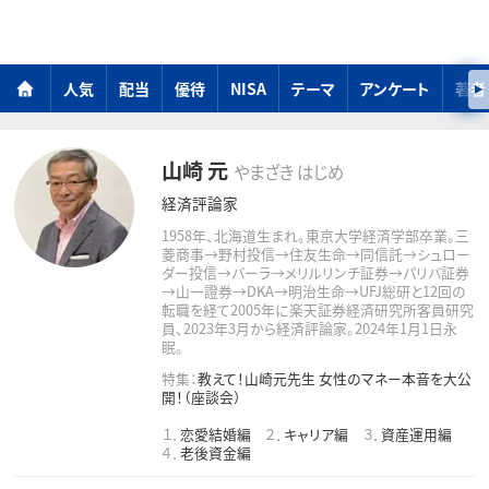
人気
配当
優待
NISA
テーマ
アンケート
著者
山崎 元
やまざき はじめ
経済評論家
1958年、北海道生まれ。東京大学経済学部卒業。三
菱商事→野村投信→住友生命→同信託→シュロー
ダー投信→バーラ→メリルリンチ証券→パリバ証券
→山一證券→DKA→明治生命→UFJ総研と12回の
転職を経て2005年に楽天証券経済研究所客員研究
員、2023年3月から経済評論家。2024年1月1日永
眠。
特集：
教えて！山崎元先生 女性のマネー本音を大公
開！（座談会）
１．
恋愛結婚編
２．
キャリア編
３．
資産運用編
４．
老後資金編