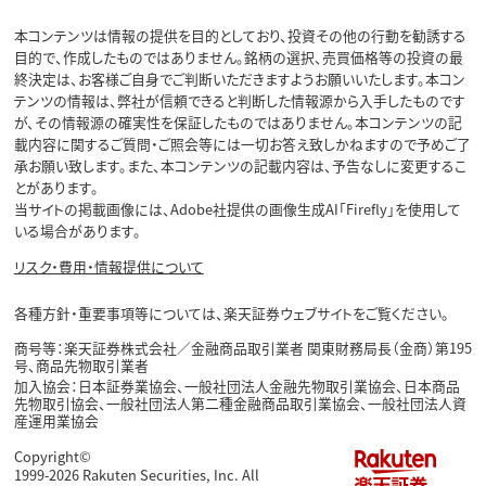
本コンテンツは情報の提供を目的としており、投資その他の行動を勧誘する
目的で、作成したものではありません。銘柄の選択、売買価格等の投資の最
終決定は、お客様ご自身でご判断いただきますようお願いいたします。本コン
テンツの情報は、弊社が信頼できると判断した情報源から入手したものです
が、その情報源の確実性を保証したものではありません。本コンテンツの記
載内容に関するご質問・ご照会等には一切お答え致しかねますので予めご了
承お願い致します。また、本コンテンツの記載内容は、予告なしに変更するこ
とがあります。
当サイトの掲載画像には、Adobe社提供の画像生成AI「Firefly」を使用して
いる場合があります。
リスク・費用・情報提供について
各種方針・重要事項等については、楽天証券ウェブサイトをご覧ください。
商号等：楽天証券株式会社／金融商品取引業者 関東財務局長（金商）第195
号、商品先物取引業者
加入協会：日本証券業協会、一般社団法人金融先物取引業協会、日本商品
先物取引協会、一般社団法人第二種金融商品取引業協会、一般社団法人資
産運用業協会
Copyright©
1999-2026 Rakuten Securities, Inc. All