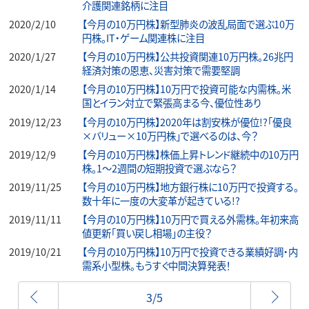
介護関連銘柄に注目
2020/2/10
【今月の10万円株】新型肺炎の波乱局面で選ぶ10万
円株。IT・ゲーム関連株に注目
2020/1/27
【今月の10万円株】公共投資関連10万円株。26兆円
経済対策の恩恵、災害対策で需要堅調
2020/1/14
【今月の10万円株】10万円で投資可能な内需株。米
国とイラン対立で緊張高まる今、優位性あり
2019/12/23
【今月の10万円株】2020年は割安株が優位!?「優良
×バリュー×10万円株」で選べるのは、今？
2019/12/9
【今月の10万円株】株価上昇トレンド継続中の10万円
株。1～2週間の短期投資で選ぶなら？
2019/11/25
【今月の10万円株】地方銀行株に10万円で投資する。
数十年に一度の大変革が起きている!?
2019/11/11
【今月の10万円株】10万円で買える外需株。年初来高
値更新「買い戻し相場」の主役？
2019/10/21
【今月の10万円株】10万円で投資できる業績好調・内
需系小型株。もうすぐ中間決算発表！
前へ
3/5