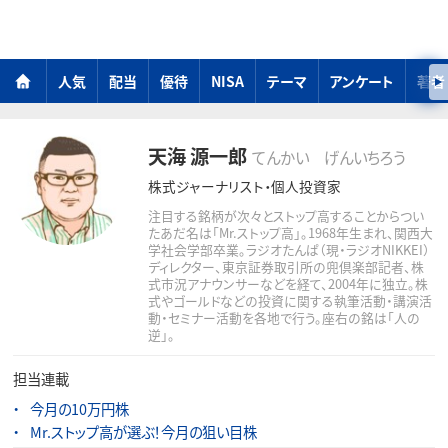
人気
配当
優待
NISA
テーマ
アンケート
著者
天海 源一郎
てんかい げんいちろう
株式ジャーナリスト・個人投資家
注目する銘柄が次々とストップ高することからつい
たあだ名は「Mr.ストップ高」。1968年生まれ、関西大
学社会学部卒業。ラジオたんぱ（現・ラジオNIKKEI）
ディレクター、東京証券取引所の兜倶楽部記者、株
式市況アナウンサーなどを経て、2004年に独立。株
式やゴールドなどの投資に関する執筆活動・講演活
動・セミナー活動を各地で行う。座右の銘は「人の
逆」。
担当連載
今月の10万円株
Mr.ストップ高が選ぶ！今月の狙い目株