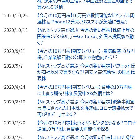
株」が東京市場の主役に？中国経済と受注の回復で
買われる銘柄
2020/10/26
【今月の10万円株】10万円で投資可能な『アップル関
連株』。iPhone12発売、5Gスマホが急速に普及？
2020/10/12
【Mr.ストップ高が選ぶ！今月の狙い目株】株価上昇の
国策株：デジタル庁＋Go To Eat。外国人投資家も動
く？
2020/9/21
【今月の10万円株】割安（バリュー）・景気敏感10万円
株。企業業績回復の公算大で物色向かう！？
2020/9/7
【Mr.ストップ高が選ぶ！今月の狙い目株】バフェット氏
が商社以外で買うなら？「割安×高流動性」の日本代
表株
2020/8/24
【今月の10万円株】割安（バリュー）業種の10万円株
に出直り期待！株価反発中の5銘柄とは？
2020/8/10
【Mr.ストップ高が選ぶ！今月の狙い目株】緊急事態宣
言時に買われた日本株を再確認。コロナ感染拡大で
再び「Xデー」せまる？
2020/7/20
【今月の10万円株】東京オリンピックどうなる？コロナ
逆風10万円株、急反発の可能性を探る
2020/7/6
【Mr.ストップ高が選ぶ！今月の狙い目株】コロナ禍「7