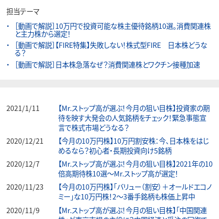
担当テーマ
［動画で解説］10万円で投資可能な株主優待銘柄10選。消費関連株
と主力株から選定！
［動画で解説］【FIRE特集】失敗しない！株式型FIRE 日本株どうな
る？
［動画で解説］日本株急落なぜ？消費関連株とワクチン接種加速
2021/1/11
【Mr.ストップ高が選ぶ！今月の狙い目株】投資家の期
待を映す大発会の人気銘柄をチェック！緊急事態宣
言で株式市場どうなる？
2020/12/21
【今月の10万円株】10万円割安株：今、日本株をはじ
めるなら？初心者・長期投資向け5銘柄
2020/12/7
【Mr.ストップ高が選ぶ！今月の狙い目株】2021年の10
倍高期待株10選～Mr.ストップ高が選定！
2020/11/23
【今月の10万円株】「バリュー（割安）＋オールドエコノ
ミー」な10万円株！2～3番手銘柄も株価上昇中
2020/11/9
【Mr.ストップ高が選ぶ！今月の狙い目株】「中国関連