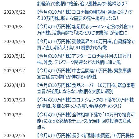
割経済」で銘柄に格差。追い風株高の5銘柄とは？
2020/6/22
【今月の10万円株】コロナ禍の勝ち組・通販に注力す
る10万円株。新たな需要の発生場所になる！
2020/6/8
【今月の10万円株】客足戻るラーメン・定食の外食10
万円株。活動再開で「おひとりさま業態」が優位に
2020/5/25
【今月の10万円株】受験業界の10万円株。自粛解除で
買い直し期待大！高いIT機動力も特徴
2020/5/11
【今月の10万円株】アフターコロナ要注目の10万円
株。外食、テレワーク関連などの銘柄に追い風
2020/4/27
【今月の10万円株】中古品関連10万円株。緊急事態
宣言延長で物色が伸びる可能性
2020/4/13
【今月の10万円株】食品スーパー10万円株。緊急事態
宣言が逆風にならない銘柄を大胆に選別
2020/3/23
【今月の10万円株】コロナショックの下落で10万円株
が増加。多様な突っ込み買い戦略のチャンス!?
2020/3/9
【今月の10万円株】全体相場下落で「10万円で投資可
能」になった銘柄をチェック。配当利回り投資の注意
点も
2020/2/25
【今月の10万円株】長引く新型肺炎問題。10万円株は