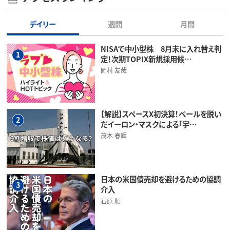
デイリー
週間
月間
NISAで中小型株 8月末に入れ替え判
1
定！次期TOPIX新規採用候…
岡村 友哉
【解説】スペースX初決算！ベールを脱い
2
だイーロン・マスクによる「宇…
茂木 春輝
日本の米国債売却を避けるための協調
3
介入
石原 順