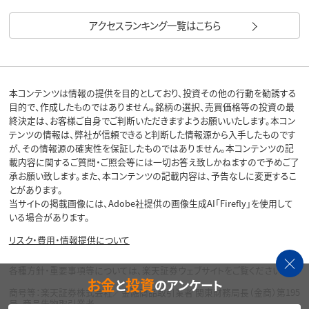
アクセスランキング一覧はこちら
本コンテンツは情報の提供を目的としており、投資その他の行動を勧誘する
目的で、作成したものではありません。銘柄の選択、売買価格等の投資の最
終決定は、お客様ご自身でご判断いただきますようお願いいたします。本コン
テンツの情報は、弊社が信頼できると判断した情報源から入手したものです
が、その情報源の確実性を保証したものではありません。本コンテンツの記
載内容に関するご質問・ご照会等には一切お答え致しかねますので予めご了
承お願い致します。また、本コンテンツの記載内容は、予告なしに変更するこ
とがあります。
当サイトの掲載画像には、Adobe社提供の画像生成AI「Firefly」を使用して
いる場合があります。
リスク・費用・情報提供について
各種方針・重要事項等については、楽天証券ウェブサイトをご覧ください。
お金
投資
と
のアンケート
商号等：楽天証券株式会社／金融商品取引業者 関東財務局長（金商）第195
号、商品先物取引業者