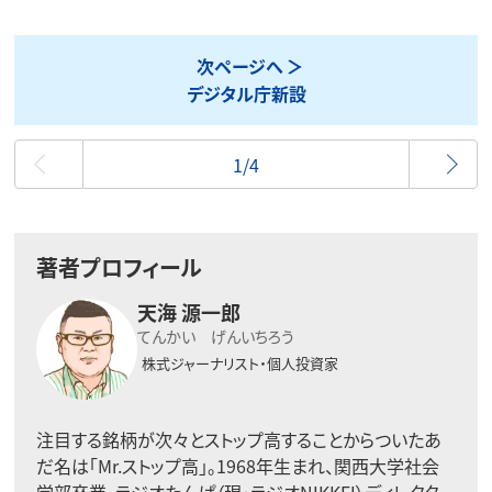
次ページへ
デジタル庁新設
最初
1/4
著者プロフィール
天海 源一郎
てんかい げんいちろう
株式ジャーナリスト・個人投資家
注目する銘柄が次々とストップ高することからついたあ
だ名は「Mr.ストップ高」。1968年生まれ、関西大学社会
学部卒業。ラジオたんぱ（現・ラジオNIKKEI）ディレクタ