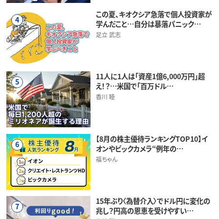
この夏、キオクシア急落で個人投資家が
4
学んだこと…自分は暴落パニック…
足立 武志
11人に1人は「資産1億6,000万円」超
5
え！？…米国で「百万ドル…
香川 睦
【8月の株主優待ランキングTOP10】イ
6
オンやビックカメラ“例年の…
福ちゃん
15年ぶり〈為替介入〉でドル円に変化の
7
兆し？円高の恩恵を受けやすい…