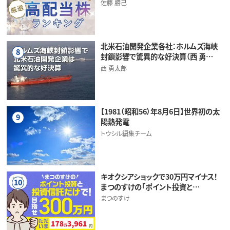
佐藤 勝己
北米石油開発企業各社：ホルムズ海峡
8
封鎖影響で驚異的な好決算（西 勇…
西 勇太郎
【1981（昭和56）年8月6日】世界初の太
9
陽熱発電
トウシル編集チーム
キオクシアショックで30万円マイナス！
10
まつのすけの「ポイント投資と…
まつのすけ