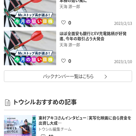
本株の追い風に
天海 源一郎
0
2023/2/13
ほぼ全面安も銀行とEV充電銘柄が好発
進、今年の取引占う大発会
天海 源一郎
0
2023/1/10
バックナンバー一覧はこちら
トウシルおすすめの記事
東村アキコさんインタビュー：実写化映画に自ら資金を
出資し大成…
トウシル編集チーム