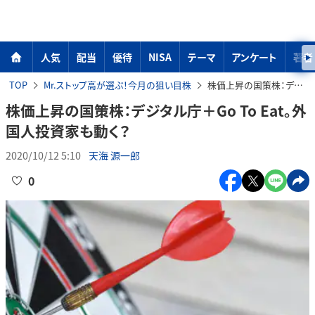
人気
配当
優待
NISA
テーマ
アンケート
著者
TOP
Mr.ストップ高が選ぶ！今月の狙い目株
株価上昇の国策株：デジタル庁＋Go To Eat。外国人投資家も動く？
株価上昇の国策株：デジタル庁＋Go To Eat。外
国人投資家も動く？
2020/10/12 5:10
天海 源一郎
0