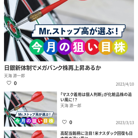
日銀新体制でメガバンク株再上昇あるか
天海 源一郎
0
2023/4/10
「マスク着用は個人判断」が化粧品株の追
い風に！？
天海 源一郎
0
2023/3/13
高配当銘柄に注目！米ナスダック回復も日