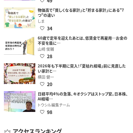
49
物価高で「貧しくなる家計」と「貯まる家計」にある"7
つ"の違い
しま
34
60歳で定年を迎えたあとは、低賃金で再雇用…お金の
不安を盾に…
山崎 俊輔
28
2026年も下半期に突入！「夏枯れ相場」前に見直した
い家計と…
横田 健一
20
日経平均4％の急落、キオクシアはストップ安。日本株、
AI相場…
トウシル編集チーム
98
アクセスランキング