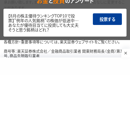
お金
投資
と
のアンケート
承お願い致します。また、本コンテンツの記載内容は、予告なしに変更するこ
とがあります。
当サイトの掲載画像には、Adobe社提供の画像生成AI「Firefly」を使用して
【8月の株主優待ランキングTOP10で投
投票する
いる場合があります。
票】“例年の人気銘柄”の株価が低迷中…
あなたが優待目当てに投資しても大丈夫
リスク・費用・情報提供について
そうと思う銘柄はどれ？
各種方針・重要事項等については、楽天証券ウェブサイトをご覧ください。
商号等：楽天証券株式会社／金融商品取引業者 関東財務局長（金商）第195
号、商品先物取引業者
加入協会：日本証券業協会、一般社団法人金融先物取引業協会、日本商品
先物取引協会、一般社団法人第二種金融商品取引業協会、一般社団法人資
産運用業協会
Copyright©
1999-2026 Rakuten Securities, Inc. All
Rights Reserved.