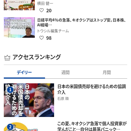
横田 健一
20
日経平均4％の急落、キオクシアはストップ安。日本株、
AI相場…
トウシル編集チーム
98
アクセスランキング
デイリー
週間
月間
日本の米国債売却を避けるための協調
1
介入
石原 順
この夏、キオクシア急落で個人投資家が
2
学んだこと…自分は暴落パニック…