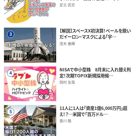
足立 武志
【解説】スペースX初決算！ベールを脱い
3
だイーロン・マスクによる「宇…
茂木 春輝
NISAで中小型株 8月末に入れ替え判
4
定！次期TOPIX新規採用候…
岡村 友哉
11人に1人は「資産1億6,000万円」超
5
え！？…米国で「百万ドル…
香川 睦