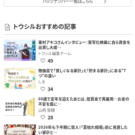
バックナンバー一覧はこちら
トウシルおすすめの記事
東村アキコさんインタビュー：実写化映画に自ら資金を
出資し大成…
トウシル編集チーム
49
物価高で「貧しくなる家計」と「貯まる家計」にある"7
つ"の違い
しま
34
60歳で定年を迎えたあとは、低賃金で再雇用…お金の
不安を盾に…
山崎 俊輔
28
2026年も下半期に突入！「夏枯れ相場」前に見直した
い家計と…