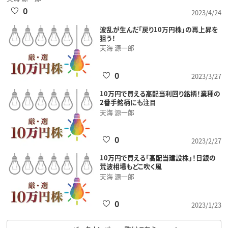
0
2023/4/24
波乱が生んだ「戻り10万円株」の再上昇を
狙う！
天海 源一郎
0
2023/3/27
10万円で買える高配当利回り銘柄！業種の
2番手銘柄にも注目
天海 源一郎
0
2023/2/27
10万円で買える「高配当建設株」！日銀の
荒波相場もどこ吹く風
天海 源一郎
0
2023/1/23