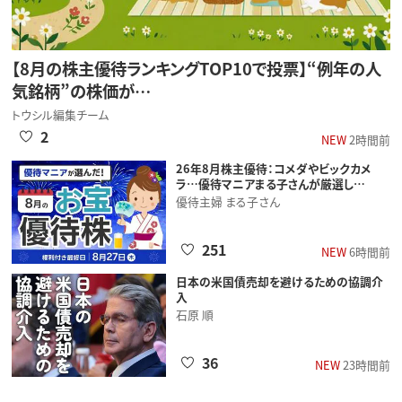
【8月の株主優待ランキングTOP10で投票】“例年の人
気銘柄”の株価が…
トウシル編集チーム
2
NEW
2時間前
26年8月株主優待：コメダやビックカメ
ラ…優待マニアまる子さんが厳選し…
優待主婦 まる子さん
251
NEW
6時間前
日本の米国債売却を避けるための協調介
入
石原 順
36
NEW
23時間前