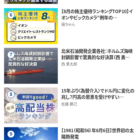
【8月の株主優待ランキングTOP10】イ
6
オンやビックカメラ“例年の…
福ちゃん
北米石油開発企業各社：ホルムズ海峡
7
封鎖影響で驚異的な好決算（西 勇…
西 勇太郎
15年ぶり〈為替介入〉でドル円に変化の
8
兆し？円高の恩恵を受けやすい…
佐藤 勝己
【1981（昭和56）年8月6日】世界初の太
9
陽熱発電