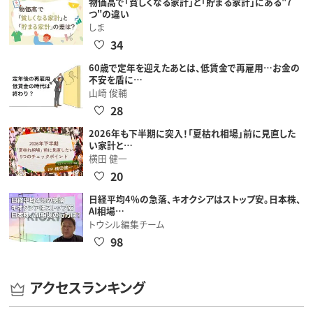
物価高で「貧しくなる家計」と「貯まる家計」にある"7
つ"の違い
しま
34
60歳で定年を迎えたあとは、低賃金で再雇用…お金の
不安を盾に…
山崎 俊輔
28
2026年も下半期に突入！「夏枯れ相場」前に見直した
い家計と…
横田 健一
20
日経平均4％の急落、キオクシアはストップ安。日本株、
AI相場…
トウシル編集チーム
98
アクセスランキング