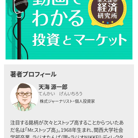
著者プロフィール
天海 源一郎
てんかい げんいちろう
株式ジャーナリスト・個人投資家
注目する銘柄が次々とストップ高することからついたあ
だ名は「Mr.ストップ高」。1968年生まれ、関西大学社会
学部卒業。ラジオたんぱ（現・ラジオNIKKEI）ディレクタ