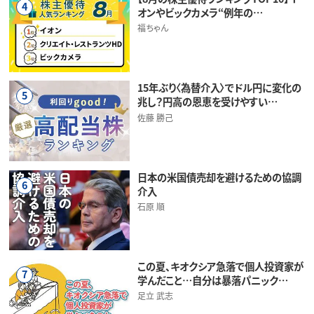
4
オンやビックカメラ“例年の…
福ちゃん
15年ぶり〈為替介入〉でドル円に変化の
5
兆し？円高の恩恵を受けやすい…
佐藤 勝己
日本の米国債売却を避けるための協調
6
介入
石原 順
この夏、キオクシア急落で個人投資家が
7
学んだこと…自分は暴落パニック…
足立 武志