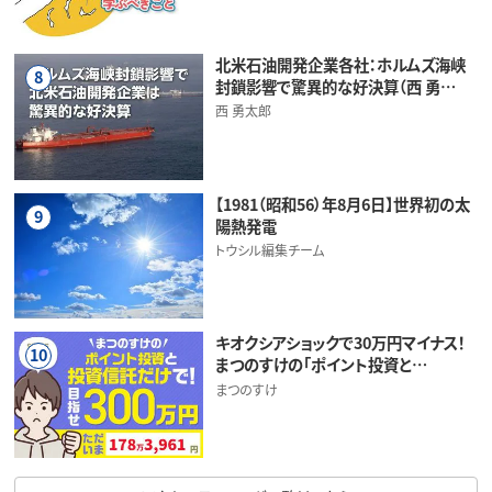
北米石油開発企業各社：ホルムズ海峡
8
封鎖影響で驚異的な好決算（西 勇…
西 勇太郎
【1981（昭和56）年8月6日】世界初の太
9
陽熱発電
トウシル編集チーム
キオクシアショックで30万円マイナス！
10
まつのすけの「ポイント投資と…
まつのすけ