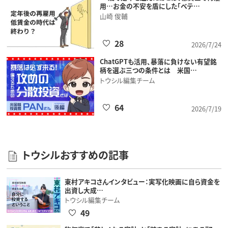
用…お金の不安を盾にした「ベテ…
山崎 俊輔
28
2026/7/24
ChatGPTも活用、暴落に負けない有望銘
柄を選ぶ三つの条件とは 米国…
トウシル編集チーム
64
2026/7/19
トウシルおすすめの記事
東村アキコさんインタビュー：実写化映画に自ら資金を
出資し大成…
トウシル編集チーム
49