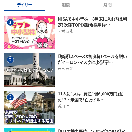
デイリー
週間
月間
NISAで中小型株 8月末に入れ替え判
1
定！次期TOPIX新規採用候…
岡村 友哉
【解説】スペースX初決算！ベールを脱い
2
だイーロン・マスクによる「宇…
茂木 春輝
11人に1人は「資産1億6,000万円」超
3
え！？…米国で「百万ドル…
香川 睦
【8月の株主優待ランキングTOP10】イ