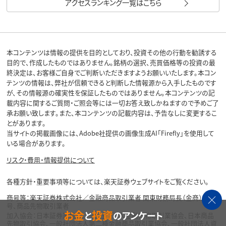
アクセスランキング一覧はこちら
本コンテンツは情報の提供を目的としており、投資その他の行動を勧誘する
目的で、作成したものではありません。銘柄の選択、売買価格等の投資の最
終決定は、お客様ご自身でご判断いただきますようお願いいたします。本コン
テンツの情報は、弊社が信頼できると判断した情報源から入手したものです
が、その情報源の確実性を保証したものではありません。本コンテンツの記
載内容に関するご質問・ご照会等には一切お答え致しかねますので予めご了
承お願い致します。また、本コンテンツの記載内容は、予告なしに変更するこ
とがあります。
当サイトの掲載画像には、Adobe社提供の画像生成AI「Firefly」を使用して
いる場合があります。
リスク・費用・情報提供について
各種方針・重要事項等については、楽天証券ウェブサイトをご覧ください。
商号等：楽天証券株式会社／金融商品取引業者 関東財務局長（金商）第195
号、商品先物取引業者
お金
投資
と
のアンケート
加入協会：日本証券業協会、一般社団法人金融先物取引業協会、日本商品
先物取引協会、一般社団法人第二種金融商品取引業協会、一般社団法人資