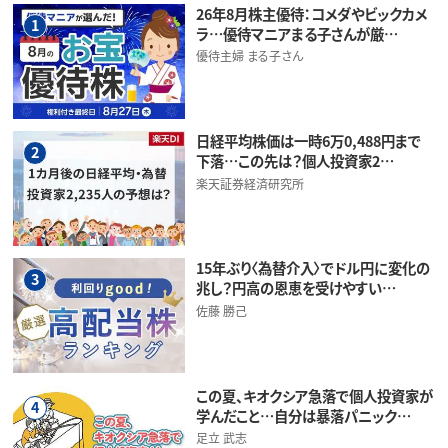
26年8月株主優待：コメダやビックカメ
1
ラ…優待マニアまる子さんが厳…
優待主婦 まる子さん
日経平均株価は一時6万0,488円まで
2
下落…この先は？個人投資家2…
楽天証券経済研究所
15年ぶり〈為替介入〉でドル円に変化の
3
兆し？円高の恩恵を受けやすい…
佐藤 勝己
この夏、キオクシア急落で個人投資家が
4
学んだこと…自分は暴落パニック…
足立 武志