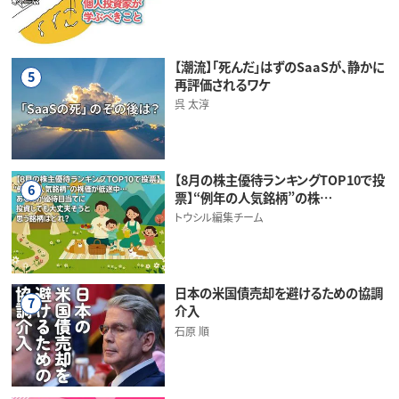
【潮流】「死んだ」はずのSaaSが、静かに
5
再評価されるワケ
呉 太淳
【8月の株主優待ランキングTOP10で投
6
票】“例年の人気銘柄”の株…
トウシル編集チーム
日本の米国債売却を避けるための協調
7
介入
石原 順