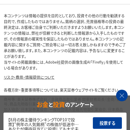
本コンテンツは情報の提供を目的としており、投資その他の行動を勧誘する
目的で、作成したものではありません。銘柄の選択、売買価格等の投資の最
終決定は、お客様ご自身でご判断いただきますようお願いいたします。本コン
テンツの情報は、弊社が信頼できると判断した情報源から入手したものです
が、その情報源の確実性を保証したものではありません。本コンテンツの記
載内容に関するご質問・ご照会等には一切お答え致しかねますので予めご了
承お願い致します。また、本コンテンツの記載内容は、予告なしに変更するこ
とがあります。
当サイトの掲載画像には、Adobe社提供の画像生成AI「Firefly」を使用して
いる場合があります。
リスク・費用・情報提供について
各種方針・重要事項等については、楽天証券ウェブサイトをご覧ください。
商号等：楽天証券株式会社／金融商品取引業者 関東財務局長（金商）第195
お金
投資
と
のアンケート
号、商品先物取引業者
加入協会：日本証券業協会、一般社団法人金融先物取引業協会、日本商品
先物取引協会、一般社団法人第二種金融商品取引業協会、一般社団法人資
産運用業協会
【8月の株主優待ランキングTOP10で投
投票する
票】“例年の人気銘柄”の株価が低迷中…
Copyright©
あなたが優待目当てに投資しても大丈夫