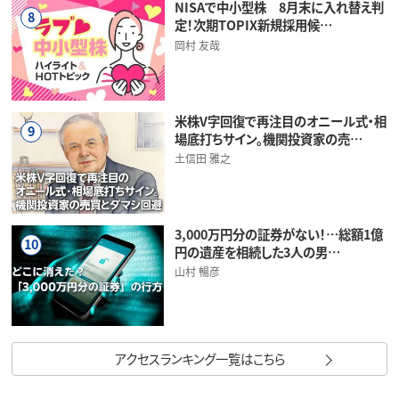
NISAで中小型株 8月末に入れ替え判
8
定！次期TOPIX新規採用候…
岡村 友哉
米株V字回復で再注目のオニール式・相
9
場底打ちサイン。機関投資家の売…
土信田 雅之
3,000万円分の証券がない！…総額1億
10
円の遺産を相続した3人の男…
山村 暢彦
アクセスランキング一覧はこちら