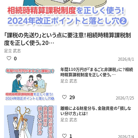
「課税の先送り」という点に要注意！相続時精算課税制
度を正しく使う。20…
足立 武志
0
2026/8/1
年間110万円が「まるごと非課税」に？相続
時精算課税制度を正しく使う。…
足立 武志
29
2026/7/25
離婚による財産分与、金融資産の「損しな
い分け方」とは！
足立 武志
1
2026/7/4