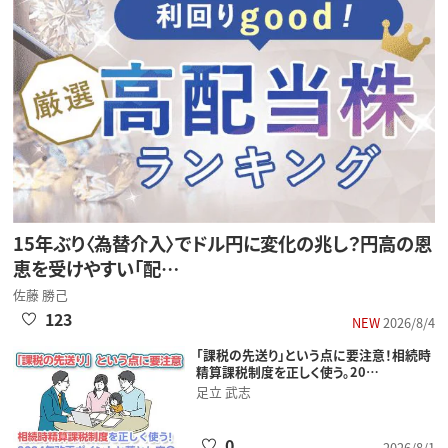
15年ぶり〈為替介入〉でドル円に変化の兆し？円高の恩
恵を受けやすい「配…
佐藤 勝己
123
NEW
2026/8/4
「課税の先送り」という点に要注意！相続時
精算課税制度を正しく使う。20…
足立 武志
0
2026/8/1