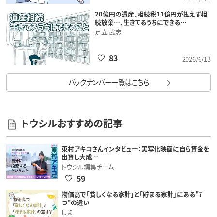
20億円の遺産、相続税11億円が払えず相
続放棄…、生きてるうちにできる…
足立 武志
83
2026/6/13
バックナンバー一覧はこちら
トウシルおすすめの記事
東村アキコさんインタビュー：実写化映画に自ら資金を
出資し大成…
トウシル編集チーム
59
物価高で「貧しくなる家計」と「貯まる家計」にある"7
つ"の違い
しま