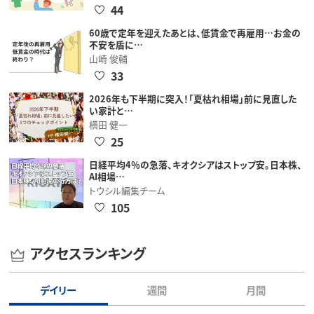
44
60歳で定年を迎えたあとは、低賃金で再雇用…お金の
不安を盾に…
山崎 俊輔
33
2026年も下半期に突入！「夏枯れ相場」前に見直した
い家計と…
横田 健一
25
日経平均4％の急落、キオクシアはストップ安。日本株、
AI相場…
トウシル編集チーム
105
アクセスランキング
デイリー
週間
月間