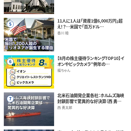
11人に1人は「資産1億6,000万円」超
5
え！？…米国で「百万ドル…
香川 睦
【8月の株主優待ランキングTOP10】イ
6
オンやビックカメラ“例年の…
福ちゃん
北米石油開発企業各社：ホルムズ海峡
7
封鎖影響で驚異的な好決算（西 勇…
西 勇太郎