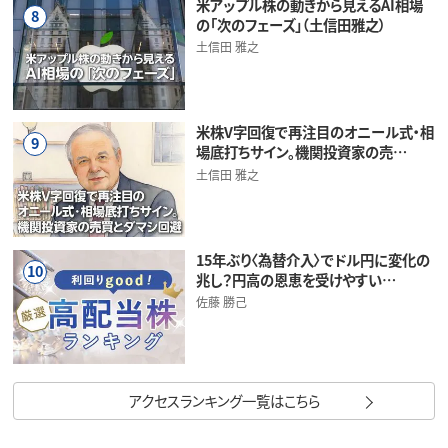
米アップル株の動きから見えるAI相場
8
の「次のフェーズ」（土信田雅之）
土信田 雅之
米株V字回復で再注目のオニール式・相
9
場底打ちサイン。機関投資家の売…
土信田 雅之
15年ぶり〈為替介入〉でドル円に変化の
10
兆し？円高の恩恵を受けやすい…
佐藤 勝己
アクセスランキング一覧はこちら