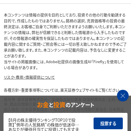
本コンテンツは情報の提供を目的としており、投資その他の行動を勧誘する
目的で、作成したものではありません。銘柄の選択、売買価格等の投資の最
終決定は、お客様ご自身でご判断いただきますようお願いいたします。本コン
テンツの情報は、弊社が信頼できると判断した情報源から入手したものです
が、その情報源の確実性を保証したものではありません。本コンテンツの記
載内容に関するご質問・ご照会等には一切お答え致しかねますので予めご了
承お願い致します。また、本コンテンツの記載内容は、予告なしに変更するこ
とがあります。
当サイトの掲載画像には、Adobe社提供の画像生成AI「Firefly」を使用して
いる場合があります。
リスク・費用・情報提供について
各種方針・重要事項等については、楽天証券ウェブサイトをご覧ください。
商号等：楽天証券株式会社／金融商品取引業者 関東財務局長（金商）第195
お金
投資
と
のアンケート
号、商品先物取引業者
加入協会：日本証券業協会、一般社団法人金融先物取引業協会、日本商品
先物取引協会、一般社団法人第二種金融商品取引業協会、一般社団法人資
産運用業協会
【8月の株主優待ランキングTOP10で投
投票する
票】“例年の人気銘柄”の株価が低迷中…
Copyright©
あなたが優待目当てに投資しても大丈夫