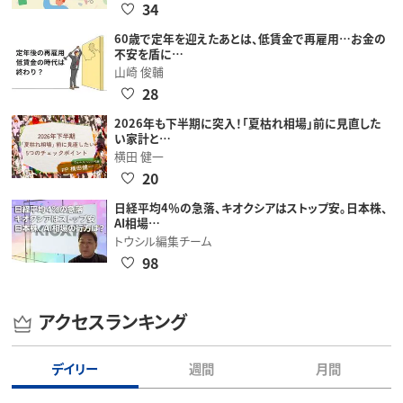
34
60歳で定年を迎えたあとは、低賃金で再雇用…お金の
不安を盾に…
山崎 俊輔
28
2026年も下半期に突入！「夏枯れ相場」前に見直した
い家計と…
横田 健一
20
日経平均4％の急落、キオクシアはストップ安。日本株、
AI相場…
トウシル編集チーム
98
アクセスランキング
デイリー
週間
月間