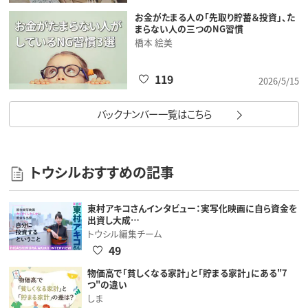
お金がたまる人の「先取り貯蓄＆投資」、た
まらない人の三つのNG習慣
橋本 絵美
119
2026/5/15
バックナンバー一覧はこちら
トウシルおすすめの記事
東村アキコさんインタビュー：実写化映画に自ら資金を
出資し大成…
トウシル編集チーム
49
物価高で「貧しくなる家計」と「貯まる家計」にある"7
つ"の違い
しま