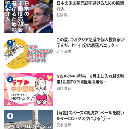
日本の米国債売却を避けるための協調
1
介入
石原 順
この夏、キオクシア急落で個人投資家が
2
学んだこと…自分は暴落パニック…
足立 武志
NISAで中小型株 8月末に入れ替え判
3
定！次期TOPIX新規採用候…
岡村 友哉
【解説】スペースX初決算！ベールを脱い
4
だイーロン・マスクによる「宇…
茂木 春輝