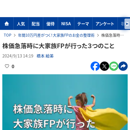
人気
配当
優待
NISA
テーマ
アンケート
著者
TOP
年間10万円差がつく！大家族FPのお金の整理術
株価急落時に大家族FPが行った３つのこと
株価急落時に大家族FPが行った３つのこと
2024/9/13 14:19
橋本 絵美
0