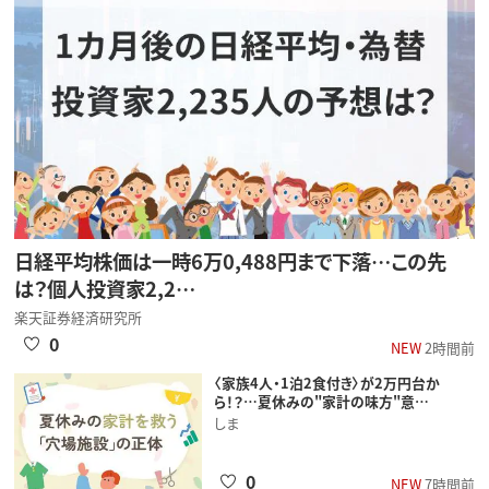
日経平均株価は一時6万0,488円まで下落…この先
は？個人投資家2,2…
楽天証券経済研究所
0
NEW
2時間前
〈家族4人・1泊2食付き〉が2万円台か
ら！？…夏休みの"家計の味方"意…
しま
0
NEW
7時間前