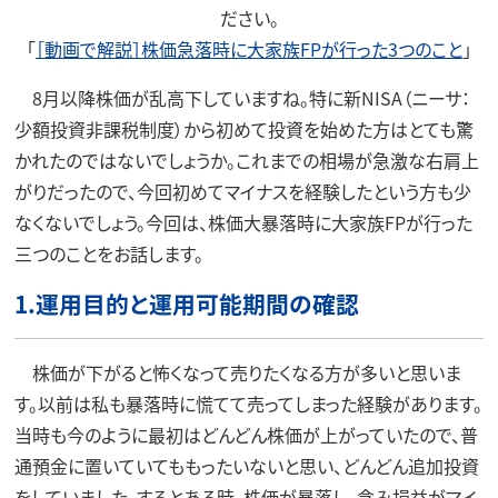
ださい。
「
［動画で解説］株価急落時に大家族FPが行った3つのこと
」
8月以降株価が乱高下していますね。特に新NISA（ニーサ：
少額投資非課税制度）から初めて投資を始めた方はとても驚
かれたのではないでしょうか。これまでの相場が急激な右肩上
がりだったので、今回初めてマイナスを経験したという方も少
なくないでしょう。今回は、株価大暴落時に大家族FPが行った
三つのことをお話します。
1.運用目的と運用可能期間の確認
株価が下がると怖くなって売りたくなる方が多いと思いま
す。以前は私も暴落時に慌てて売ってしまった経験があります。
当時も今のように最初はどんどん株価が上がっていたので、普
通預金に置いていてももったいないと思い、どんどん追加投資
をしていました。するとある時、株価が暴落し、含み損益がマイ