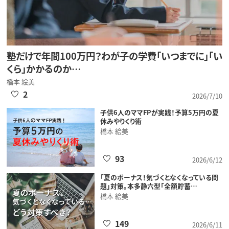
塾だけで年間100万円？わが子の学費「いつまでに」「い
くら」かかるのか…
橋本 絵美
2
2026/7/10
子供6人のママFPが実践！予算5万円の夏
休みやりくり術
橋本 絵美
93
2026/6/12
「夏のボーナス！気づくとなくなっている問
題」対策。本多静六型「全額貯蓄…
橋本 絵美
149
2026/6/11