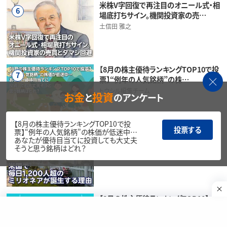
米株V字回復で再注目のオニール式・相
6
場底打ちサイン。機関投資家の売…
土信田 雅之
【8月の株主優待ランキングTOP10で投
7
票】“例年の人気銘柄”の株…
トウシル編集チーム
お金
投資
と
のアンケート
【8月の株主優待ランキングTOP10で投
投票する
票】“例年の人気銘柄”の株価が低迷中…
11人に1人は「資産1億6,000万円」超
8
あなたが優待目当てに投資しても大丈夫
え！？…米国で「百万ドル…
そうと思う銘柄はどれ？
香川 睦
【8月の株主優待ランキングTOP10】イ
9
オンやビックカメラ“例年の…
福ちゃん