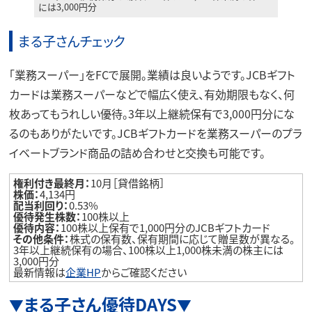
には3,000円分
まる子さんチェック
「業務スーパー」をFCで展開。業績は良いようです。JCBギフト
カードは業務スーパーなどで幅広く使え、有効期限もなく、何
枚あってもうれしい優待。3年以上継続保有で3,000円分にな
るのもありがたいです。JCBギフトカードを業務スーパーのプラ
イベートブランド商品の詰め合わせと交換も可能です。
権利付き最終月：
10月［貸借銘柄］
株価：
4,134円
配当利回り：
0.53%
優待発生株数：
100株以上
優待内容：
100株以上保有で1,000円分のJCBギフトカード
その他条件：
株式の保有数、保有期間に応じて贈呈数が異なる。
3年以上継続保有の場合、100株以上1,000株未満の株主には
3,000円分
最新情報は
企業HP
からご確認ください
まる子さん優待DAYS
▼
▼