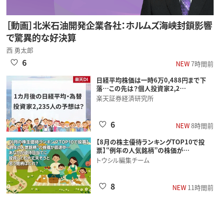
［動画］北米石油開発企業各社：ホルムズ海峡封鎖影響
で驚異的な好決算
西 勇太郎
6
NEW
7時間前
日経平均株価は一時6万0,488円まで下
落…この先は？個人投資家2,2…
楽天証券経済研究所
6
NEW
8時間前
【8月の株主優待ランキングTOP10で投
票】“例年の人気銘柄”の株価が…
トウシル編集チーム
8
NEW
11時間前