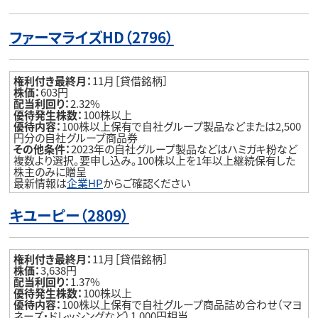
ファーマライズHD（2796
）
権利付き最終月：
11月［貸借銘柄］
株価：
603円
配当利回り：
2.32%
優待発生株数：
100株以上
優待内容：
100株以上保有で自社グループ製品などまたは2,500
円分の自社グループ商品券
その他条件：
2023年の自社グループ製品などはハミガキ粉など
複数より選択。要申し込み。100株以上を1年以上継続保有した
株主のみに贈呈
最新情報は
企業HP
からご確認ください
キユーピー（2809
）
権利付き最終月：
11月［貸借銘柄］
株価：
3,638円
配当利回り：
1.37%
優待発生株数：
100株以上
優待内容：
100株以上保有で自社グループ商品詰め合わせ（マヨ
ネーズ・ドレッシングなど）1,000円相当