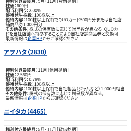
権利付き最終月：
5月・11月［貸借銘柄］
株価：
600円
配当利回り：
2.00%
優待発生株数：
100株以上
優待内容：
100株以上保有でQUOカード500円分または自社店
舗商品券1,000円分
その他条件：
株式の保有数に応じて贈呈数が異なる。QUOカー
ドを自社店舗へ持参することにより自社店舗商品券と交換可
最新情報は
企業HP
からご確認ください
アヲハタ（2830
）
権利付き最終月：
11月［信用銘柄］
株価：
2,560円
配当利回り：
0.78%
優待発生株数：
100株以上
優待内容：
100株以上保有で自社製品（ジャムなど）1,000円相当
その他条件：
株式の保有数に応じて贈呈数が異なる。
最新情報は
企業HP
からご確認ください
ニイタカ（4465
）
権利付き最終月：
5月・11月［貸借銘柄］