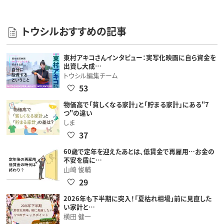
トウシルおすすめの記事
東村アキコさんインタビュー：実写化映画に自ら資金を
出資し大成…
トウシル編集チーム
53
物価高で「貧しくなる家計」と「貯まる家計」にある"7
つ"の違い
しま
37
60歳で定年を迎えたあとは、低賃金で再雇用…お金の
不安を盾に…
山崎 俊輔
29
2026年も下半期に突入！「夏枯れ相場」前に見直した
い家計と…
横田 健一