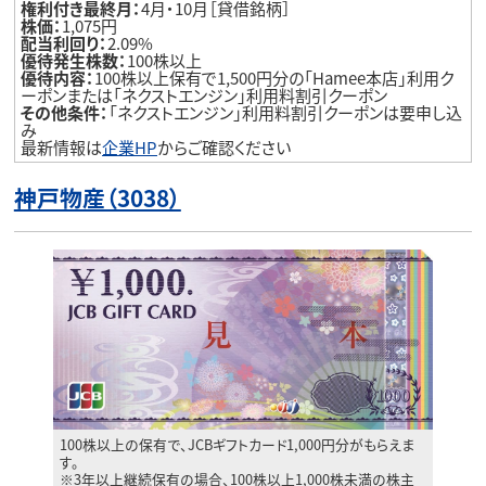
権利付き最終月：
4月・10月［貸借銘柄］
株価：
1,075円
配当利回り：
2.09%
優待発生株数：
100株以上
優待内容：
100株以上保有で1,500円分の「Hamee本店」利用ク
ーポンまたは「ネクストエンジン」利用料割引クーポン
その他条件：
「ネクストエンジン」利用料割引クーポンは要申し込
み
最新情報は
企業HP
からご確認ください
神戸物産（3038）
100株以上の保有で、JCBギフトカード1,000円分がもらえま
す。
※3年以上継続保有の場合、100株以上1,000株未満の株主