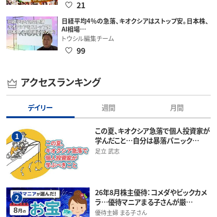
21
日経平均4％の急落、キオクシアはストップ安。日本株、
AI相場…
トウシル編集チーム
99
アクセスランキング
デイリー
週間
月間
この夏、キオクシア急落で個人投資家が
1
学んだこと…自分は暴落パニック…
足立 武志
26年8月株主優待：コメダやビックカメ
2
ラ…優待マニアまる子さんが厳…
優待主婦 まる子さん