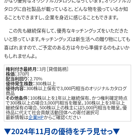
かなり優秀なオリジナルカタログになっています。オリジナルカ
タログに自社製品が載っていると、どんな物を扱っているか知
ることもできますし、企業を身近に感じることもできます。
この先も継続保有して、優秀なキッチングッズをいただきた
いと思っています。キッチングッズは新生活への贈り物にしても
喜ばれますので、ご予定のある方は今から準備するのもよいか
もしれませんよ。
権利付き最終月：
3月［貸借銘柄］
株価：
370円
配当利回り：
2.70%
優待発生株数：
300株以上
優待内容：
300株以上保有で3,000円相当のオリジナルカタログ
商品
その他条件：
100株以上を1年以上継続保有、かつ権利確定時点
で300株以上の場合3,000円相当を贈呈。100株以上を3年以上
継続保有の場合、500株以上の株主には5,000円相当を贈呈。優
待品に代えて社会貢献活動団体への寄付選択可
最新情報は
企業HP
からご確認ください
▼2024年11月の優待をチラ見せっ▼