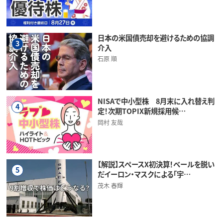
日本の米国債売却を避けるための協調
3
介入
石原 順
NISAで中小型株 8月末に入れ替え判
4
定！次期TOPIX新規採用候…
岡村 友哉
【解説】スペースX初決算！ベールを脱い
5
だイーロン・マスクによる「宇…
茂木 春輝