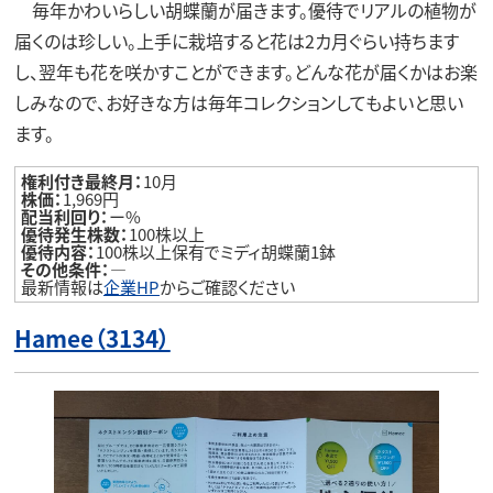
毎年かわいらしい胡蝶蘭が届きます。優待でリアルの植物が
届くのは珍しい。上手に栽培すると花は2カ月ぐらい持ちます
し、翌年も花を咲かすことができます。どんな花が届くかはお楽
しみなので、お好きな方は毎年コレクションしてもよいと思い
ます。
権利付き最終月：
10月
株価：
1,969円
配当利回り：
ー%
優待発生株数：
100株以上
優待内容：
100株以上保有でミディ胡蝶蘭1鉢
その他条件：
―
最新情報は
企業HP
からご確認ください
Hamee（3134）