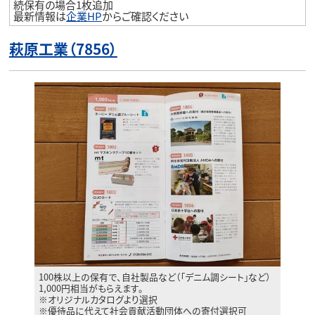
続保有の場合1枚追加
最新情報は
企業HP
からご確認ください
萩原工業（7856）
100株以上の保有で、自社製品など（｢デニム調シート｣など）
1,000円相当がもらえます。
※オリジナルカタログより選択
※優待品に代えて社会貢献活動団体への寄付選択可