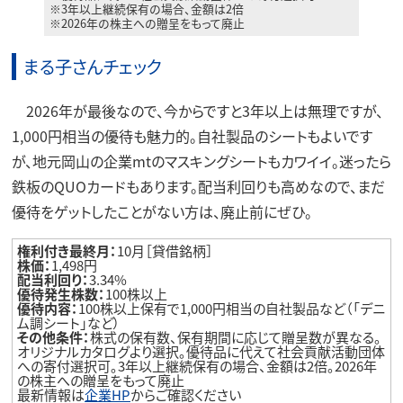
※3年以上継続保有の場合、金額は2倍
※2026年の株主への贈呈をもって廃止
まる子さんチェック
2026年が最後なので、今からですと3年以上は無理ですが、
1,000円相当の優待も魅力的。自社製品のシートもよいです
が、地元岡山の企業mtのマスキングシートもカワイイ。迷ったら
鉄板のQUOカードもあります。配当利回りも高めなので、まだ
優待をゲットしたことがない方は、廃止前にぜひ。
権利付き最終月：
10月［貸借銘柄］
株価：
1,498円
配当利回り：
3.34%
優待発生株数：
100株以上
優待内容：
100株以上保有で1,000円相当の自社製品など（「デニ
ム調シート」など）
その他条件：
株式の保有数、保有期間に応じて贈呈数が異なる。
オリジナルカタログより選択。優待品に代えて社会貢献活動団体
への寄付選択可。3年以上継続保有の場合、金額は2倍。2026年
の株主への贈呈をもって廃止
最新情報は
企業HP
からご確認ください