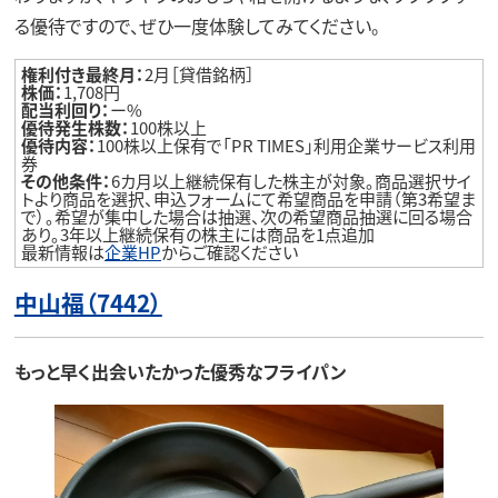
る優待ですので、ぜひ一度体験してみてください。
権利付き最終月：
2月［貸借銘柄］
株価：
1,708円
配当利回り：
ー%
優待発生株数：
100株以上
優待内容：
100株以上保有で「PR TIMES」利用企業サービス利用
券
その他条件：
6カ月以上継続保有した株主が対象。商品選択サイ
トより商品を選択、申込フォームにて希望商品を申請（第3希望ま
で）。希望が集中した場合は抽選、次の希望商品抽選に回る場合
あり。3年以上継続保有の株主には商品を1点追加
最新情報は
企業HP
からご確認ください
中山福（7442）
もっと早く出会いたかった優秀なフライパン