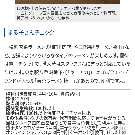
100株以上の保有で、電子チケット1枚がもらえます。
※自社グループ国内直営店などで食事優待券として利用可。
券売機ボタンの中から一つ無料
まる子さんチェック
横浜家系ラーメンの「町田商店」や二郎系「ラーメン豚山」な
ど、店舗によりいろいろなタイプのラーメンが楽しめます。優待
は電子チケットで、購入時はスタッフさんに言うと対応していた
だけます。東京駅八重洲地下街「ヤエチカ」にはほぼ全てのブ
ランドが入った「東京ラーメン横丁」があるので、便利ですよ。
権利付き最終月：
4月・10月［貸借銘柄］
株価：
2,574円
配当利回り：
0.64%
優待発生株数：
100株以上
優待内容：
100株以上保有で電子チケット1枚
その他条件：
株式の保有数、保有期間に応じて贈呈数が異なる。
自社グループ国内直営店などで食事優待券として利用可。券売
機ボタンの中から一つ無料。電子チケット1枚を「ラーメン豚山」
オンラインショップの1,000円割引クーポンと引換可。1年以上継