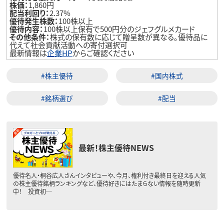
株価：
1,860円
配当利回り：
2.37%
優待発生株数：
100株以上
優待内容：
100株以上保有で500円分のジェフグルメカード
その他条件：
株式の保有数に応じて贈呈数が異なる。優待品に
代えて社会貢献活動への寄付選択可
最新情報は
企業HP
からご確認ください
#株主優待
#国内株式
#銘柄選び
#配当
最新！株主優待NEWS
優待名人・桐谷広人さんインタビューや、今月、権利付き最終日を迎える人気
の株主優待銘柄ランキングなど、優待好きにはたまらない情報を随時更新
中！ 投資初…