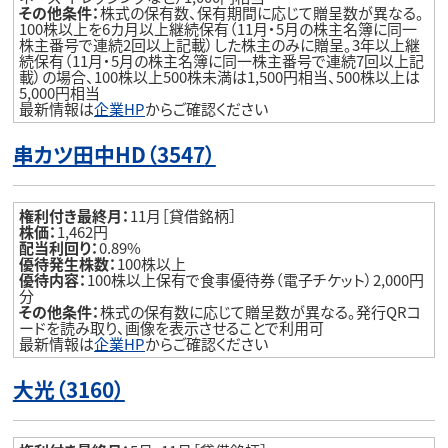
その他条件：
株式の保有数、保有期間に応じて贈呈数が異なる。
100株以上を6カ月以上継続保有（11月・5月の株主名簿に同一
株主番号で連続2回以上記載）した株主のみに贈呈。3年以上継
続保有（11月・5月の株主名簿に同一株主番号で連続7回以上記
載）の場合、100株以上500株未満は1,500円相当、500株以上は
5,000円相当
最新情報は
企業HP
からご確認ください
串カツ田中HD（3547
）
権利付き最終月：
11月［貸借銘柄］
株価：
1,462円
配当利回り：
0.89%
優待発生株数：
100株以上
優待内容：
100株以上保有で食事優待券（電子チケット）2,000円
分
その他条件：
株式の保有数に応じて贈呈数が異なる。発行QRコ
ードを読み取り、画像を表示させることで利用可
最新情報は
企業HP
からご確認ください
大光（3160
）