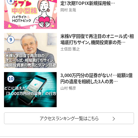
8
定！次期TOPIX新規採用候…
岡村 友哉
米株V字回復で再注目のオニール式・相
9
場底打ちサイン。機関投資家の売…
土信田 雅之
3,000万円分の証券がない！…総額1億
10
円の遺産を相続した3人の男…
山村 暢彦
アクセスランキング一覧はこちら