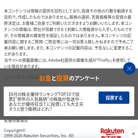
本コンテンツは情報の提供を目的としており、投資その他の行動を勧誘する
目的で、作成したものではありません。銘柄の選択、売買価格等の投資の最
終決定は、お客様ご自身でご判断いただきますようお願いいたします。本コン
テンツの情報は、弊社が信頼できると判断した情報源から入手したものです
が、その情報源の確実性を保証したものではありません。本コンテンツの記
載内容に関するご質問・ご照会等には一切お答え致しかねますので予めご了
承お願い致します。また、本コンテンツの記載内容は、予告なしに変更するこ
とがあります。
当サイトの掲載画像には、Adobe社提供の画像生成AI「Firefly」を使用して
いる場合があります。
お金
投資
リスク・費用・情報提供について
と
のアンケート
各種方針・重要事項等については、楽天証券ウェブサイトをご覧ください。
【8月の株主優待ランキングTOP10で投
投票する
票】“例年の人気銘柄”の株価が低迷中…
商号等：楽天証券株式会社／金融商品取引業者 関東財務局長（金商）第195
あなたが優待目当てに投資しても大丈夫
号、商品先物取引業者
そうと思う銘柄はどれ？
加入協会：日本証券業協会、一般社団法人金融先物取引業協会、日本商品
先物取引協会、一般社団法人第二種金融商品取引業協会、一般社団法人資
産運用業協会
Copyright©
1999-2026 Rakuten Securities, Inc. All