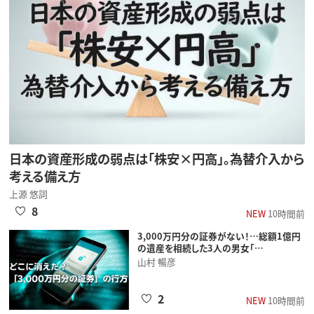
日本の資産形成の弱点は「株安×円高」。為替介入から
考える備え方
上源 悠詞
8
NEW
10時間前
3,000万円分の証券がない！…総額1億円
の遺産を相続した3人の男女「…
山村 暢彦
2
NEW
10時間前