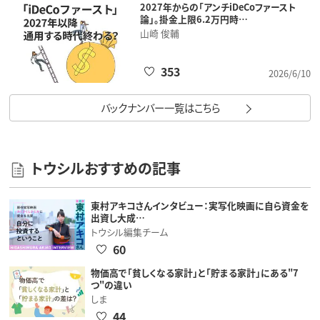
2027年からの「アンチiDeCoファースト
論」。掛金上限6.2万円時…
山崎 俊輔
353
2026/6/10
バックナンバー一覧はこちら
トウシルおすすめの記事
東村アキコさんインタビュー：実写化映画に自ら資金を
出資し大成…
トウシル編集チーム
60
物価高で「貧しくなる家計」と「貯まる家計」にある"7
つ"の違い
しま
44