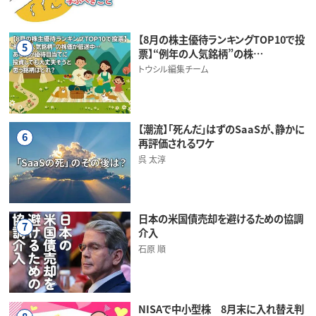
【8月の株主優待ランキングTOP10で投
5
票】“例年の人気銘柄”の株…
トウシル編集チーム
【潮流】「死んだ」はずのSaaSが、静かに
6
再評価されるワケ
呉 太淳
日本の米国債売却を避けるための協調
7
介入
石原 順
NISAで中小型株 8月末に入れ替え判