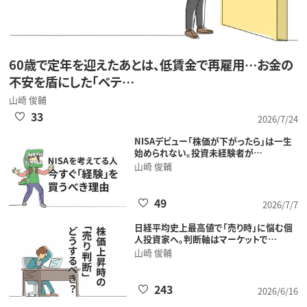
60歳で定年を迎えたあとは、低賃金で再雇用…お金の
不安を盾にした「ベテ…
山崎 俊輔
33
2026/7/24
NISAデビュー「株価が下がったら」は一生
始められない。投資未経験者が…
山崎 俊輔
49
2026/7/7
日経平均史上最高値で「売り時」に悩む個
人投資家へ。判断軸はマーケットで…
山崎 俊輔
243
2026/6/16