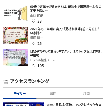
60歳で定年を迎えたあとは、低賃金で再雇用…お金の
不安を盾に…
山崎 俊輔
33
2026年も下半期に突入！「夏枯れ相場」前に見直した
い家計と…
横田 健一
25
日経平均4％の急落、キオクシアはストップ安。日本株、
AI相場…
トウシル編集チーム
105
アクセスランキング
デイリー
週間
月間
26年8月株主優待：コメダやビックカメ