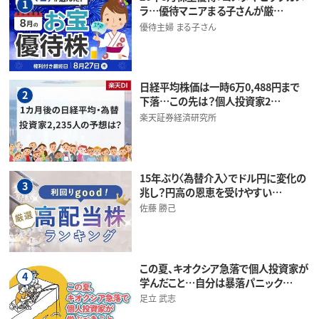
1
ラ…優待マニアまる子さんが厳…
優待主婦 まる子さん
日経平均株価は一時6万0,488円まで
2
下落…この先は？個人投資家2…
楽天証券経済研究所
15年ぶり〈為替介入〉でドル円に変化の
3
兆し？円高の恩恵を受けやすい…
佐藤 勝己
この夏、キオクシア急落で個人投資家が
4
学んだこと…自分は暴落パニック…
足立 武志