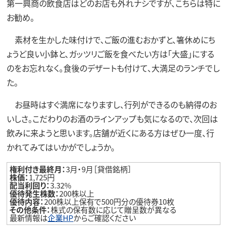
第一興商の飲食店はどのお店も外れナシですが、こちらは特に
お勧め。
素材を生かした味付けで、ご飯の進むおかずと、箸休めにち
ょうど良い小鉢と、ガッツリご飯を食べたい方は「大盛」にする
のをお忘れなく。食後のデザートも付けて、大満足のランチでし
た。
お昼時はすぐ満席になりますし、行列ができるのも納得のお
いしさ。こだわりのお酒のラインアップも気になるので、次回は
飲みに来ようと思います。店舗が近くにある方はぜひ一度、行
かれてみてはいかがでしょうか。
権利付き最終月：
3月・9月［貸借銘柄］
株価：
1,725円
配当利回り：
3.32%
優待発生株数：
200株以上
優待内容：
200株以上保有で500円分の優待券10枚
その他条件：
株式の保有数に応じて贈呈数が異なる
最新情報は
企業HP
からご確認ください