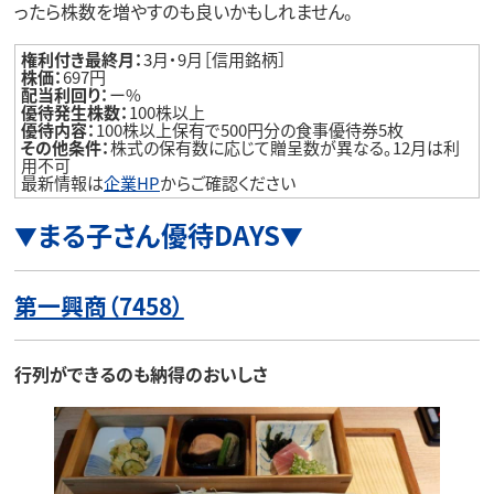
ったら株数を増やすのも良いかもしれません。
権利付き最終月：
3月・9月［信用銘柄］
株価：
697円
配当利回り：
ー%
優待発生株数：
100株以上
優待内容：
100株以上保有で500円分の食事優待券5枚
その他条件：
株式の保有数に応じて贈呈数が異なる。12月は利
用不可
最新情報は
企業HP
からご確認ください
まる子さん優待DAYS
▼
▼
第一興商（7458）
行列ができるのも納得のおいしさ