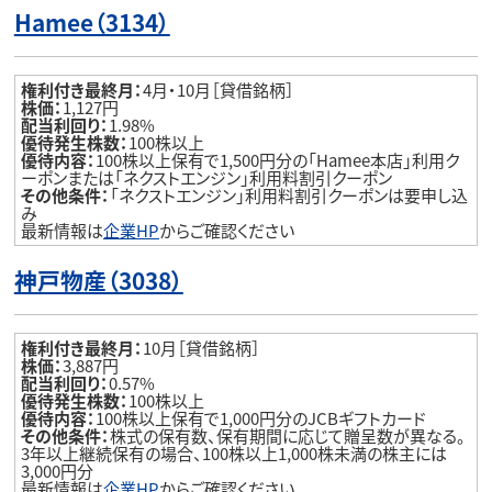
Hamee（3134）
権利付き最終月：
4月・10月［貸借銘柄］
株価：
1,127円
配当利回り：
1.98%
優待発生株数：
100株以上
優待内容：
100株以上保有で1,500円分の「Hamee本店」利用ク
ーポンまたは「ネクストエンジン」利用料割引クーポン
その他条件：
「ネクストエンジン」利用料割引クーポンは要申し込
み
最新情報は
企業HP
からご確認ください
神戸物産（3038）
権利付き最終月：
10月［貸借銘柄］
株価：
3,887円
配当利回り：
0.57%
優待発生株数：
100株以上
優待内容：
100株以上保有で1,000円分のJCBギフトカード
その他条件：
株式の保有数、保有期間に応じて贈呈数が異なる。
3年以上継続保有の場合、100株以上1,000株未満の株主には
3,000円分
最新情報は
企業HP
からご確認ください