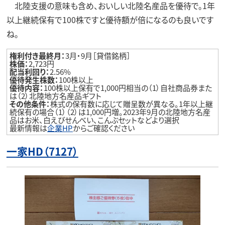
北陸支援の意味も含め、おいしい北陸名産品を優待で。1年
以上継続保有で100株ですと優待額が倍になるのも良いです
ね。
権利付き最終月：
3月・9月［貸借銘柄］
株価：
2,723円
配当利回り：
2.56%
優待発生株数：
100株以上
優待内容：
100株以上保有で1,000円相当の（1）自社商品券また
は（2）北陸地方名産品ギフト
その他条件：
株式の保有数に応じて贈呈数が異なる。1年以上継
続保有の場合（1）（2）は1,000円増。2023年9月の北陸地方名産
品はお米、白えびせんべい、こんぶセットなどより選択
最新情報は
企業HP
からご確認ください
一家HD（7127）