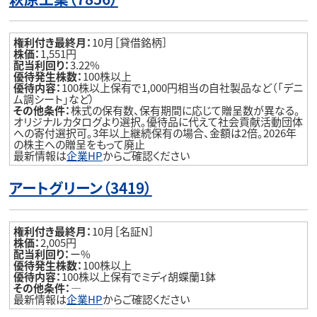
権利付き最終月：
10月［貸借銘柄］
株価：
1,551円
配当利回り：
3.22%
優待発生株数：
100株以上
優待内容：
100株以上保有で1,000円相当の自社製品など（「デニ
ム調シート」など）
その他条件：
株式の保有数、保有期間に応じて贈呈数が異なる。
オリジナルカタログより選択。優待品に代えて社会貢献活動団体
への寄付選択可。3年以上継続保有の場合、金額は2倍。2026年
の株主への贈呈をもって廃止
最新情報は
企業HP
からご確認ください
アートグリーン（3419）
権利付き最終月：
10月［名証N］
株価：
2,005円
配当利回り：
ー%
優待発生株数：
100株以上
優待内容：
100株以上保有でミディ胡蝶蘭1鉢
その他条件：
―
最新情報は
企業HP
からご確認ください