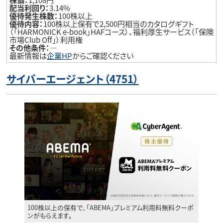
配当利回り：
3.14%
優待発生株数：
100株以上
優待内容：
100株以上保有で2,500円相当のカタログギフト
（「HARMONICK e-book」HAFコース）、福利厚生サービス（「保険
市場Club Off」）利用権
その他条件：
―
最新情報は
企業HP
からご確認ください
サイバーエージェント（4751）
100株以上の保有で、「ABEMA」プレミアム利用料無料クーポ
ンがもらえます。