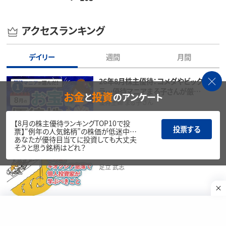
アクセスランキング
デイリー
週間
月間
26年8月株主優待：コメダやビックカメ
1
ラ…優待マニアまる子さんが厳…
お金
投資
と
のアンケート
優待主婦 まる子さん
【8月の株主優待ランキングTOP10で投
投票する
票】“例年の人気銘柄”の株価が低迷中…
あなたが優待目当てに投資しても大丈夫
この夏、キオクシア急落で個人投資家が
そうと思う銘柄はどれ？
2
学んだこと…自分は暴落パニック…
足立 武志
日経平均株価は一時6万0,488円まで
3
下落…この先は？個人投資家2…