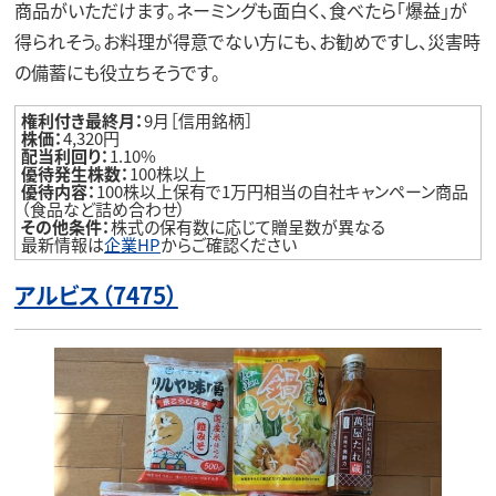
商品がいただけます。ネーミングも面白く、食べたら「爆益」が
得られそう。お料理が得意でない方にも、お勧めですし、災害時
の備蓄にも役立ちそうです。
権利付き最終月：
9月［信用銘柄］
株価：
4,320円
配当利回り：
1.10%
優待発生株数：
100株以上
優待内容：
100株以上保有で1万円相当の自社キャンペーン商品
（食品など詰め合わせ）
その他条件：
株式の保有数に応じて贈呈数が異なる
最新情報は
企業HP
からご確認ください
アルビス（7475）