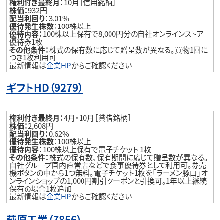
権利付き最終月：
10月［信用銘柄］
株価：
932円
配当利回り：
3.01%
優待発生株数：
100株以上
優待内容：
100株以上保有で8,000円分の自社オンラインストア
優待券1枚
その他条件：
株式の保有数に応じて贈呈数が異なる。買物1回に
つき1枚利用可
最新情報は
企業HP
からご確認ください
ギフトHD（9279）
権利付き最終月：
4月・10月［貸借銘柄］
株価：
2,608円
配当利回り：
0.62%
優待発生株数：
100株以上
優待内容：
100株以上保有で電子チケット 1枚
その他条件：
株式の保有数、保有期間に応じて贈呈数が異なる。
自社グループ国内直営店などで食事優待券として利用可。券売
機ボタンの中から1つ無料。電子チケット1枚を「ラーメン豚山」オ
ンラインショップの1,000円割引クーポンと引換可。1年以上継続
保有の場合1枚追加
最新情報は
企業HP
からご確認ください
萩原工業（7856）