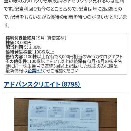
重い紙のカタログから解放。ネットでサクサク見れるのは便利
です。配当利回りも今のところ高めで、配当は年に2回あるの
で、配当をもらいながら優待の到着を待つのが良いかと思いま
す。
権利付き最終月：
9月［貸借銘柄］
株価：
3,090円
配当利回り：
3.86%
優待発生株数：
100株以上
優待内容：
100株以上保有で3,000円相当のWebカタログギフト
その他条件：
100株以上を1年以上継続保有（3月・9月の株主名
簿に同一株主番号で連続3回以上記載）した株主のみに贈呈
最新情報は
企業HP
からご確認ください
アドバンスクリエイト（8798）