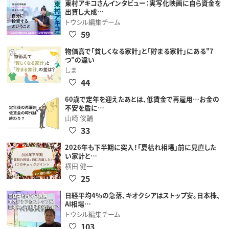
東村アキコさんインタビュー：実写化映画に自ら資金を
出資し大成…
トウシル編集チーム
59
物価高で「貧しくなる家計」と「貯まる家計」にある"7
つ"の違い
しま
44
60歳で定年を迎えたあとは、低賃金で再雇用…お金の
不安を盾に…
山崎 俊輔
33
2026年も下半期に突入！「夏枯れ相場」前に見直した
い家計と…
横田 健一
25
日経平均4％の急落、キオクシアはストップ安。日本株、
AI相場…
トウシル編集チーム
103