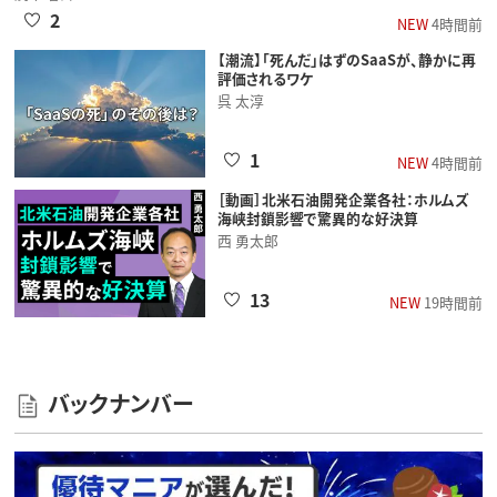
2
NEW
4時間前
【潮流】「死んだ」はずのSaaSが、静かに再
評価されるワケ
呉 太淳
1
NEW
4時間前
［動画］北米石油開発企業各社：ホルムズ
海峡封鎖影響で驚異的な好決算
西 勇太郎
13
NEW
19時間前
バックナンバー