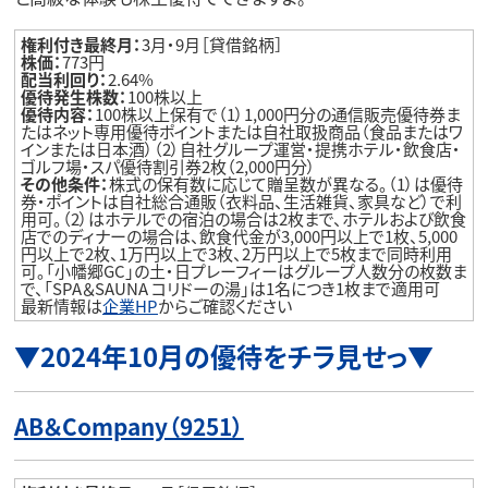
権利付き最終月：
3月・9月［貸借銘柄］
株価：
773円
配当利回り：
2.64%
優待発生株数：
100株以上
優待内容：
100株以上保有で（1）1,000円分の通信販売優待券ま
たはネット専用優待ポイントまたは自社取扱商品（食品またはワ
インまたは日本酒）（2）自社グループ運営・提携ホテル・飲食店・
ゴルフ場・スパ優待割引券2枚（2,000円分）
その他条件：
株式の保有数に応じて贈呈数が異なる。（1）は優待
券・ポイントは自社総合通販（衣料品、生活雑貨、家具など）で利
用可。（2）はホテルでの宿泊の場合は2枚まで、ホテルおよび飲食
店でのディナーの場合は、飲食代金が3,000円以上で1枚、5,000
円以上で2枚、1万円以上で3枚、2万円以上で5枚まで同時利用
可。「小幡郷GC」の土・日プレーフィーはグループ人数分の枚数ま
で、「SPA＆SAUNA コリドーの湯」は1名につき1枚まで適用可
最新情報は
企業HP
からご確認ください
▼2024年10月の優待をチラ見せっ▼
AB＆Company（9251）