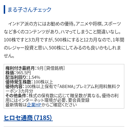
まる子さんチェック
インドア派の方にはお勧めの優待。アニメや将棋、スポーツ
など多くのコンテンツがあり、ハマってしまうこと間違いなし。
100株ですと3カ月ですが、500株にすると12カ月なので、1年間
のレジャー投資と思い、500株にしてみるのも良いかもしれま
せん。
権利付き最終月：
9月［貸借銘柄］
株価：
965.5円
配当利回り：
1.54%
優待発生株数：
100株以上
優待内容：
100株以上保有で「ABEMA」プレミアム利用料無料ク
ーポン 3カ月分
その他条件：
株式の保有数に応じて贈呈数が異なる。優待の利
用にはインターネット環境が必要、要会員登録
最新情報は
企業HP
からご確認ください
ヒロセ通商（7185）