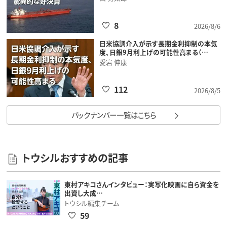
8
2026/8/6
日米協調介入が示す長期金利抑制の本気
度、日銀9月利上げの可能性高まる（…
愛宕 伸康
112
2026/8/5
バックナンバー一覧はこちら
トウシルおすすめの記事
東村アキコさんインタビュー：実写化映画に自ら資金を
出資し大成…
トウシル編集チーム
59