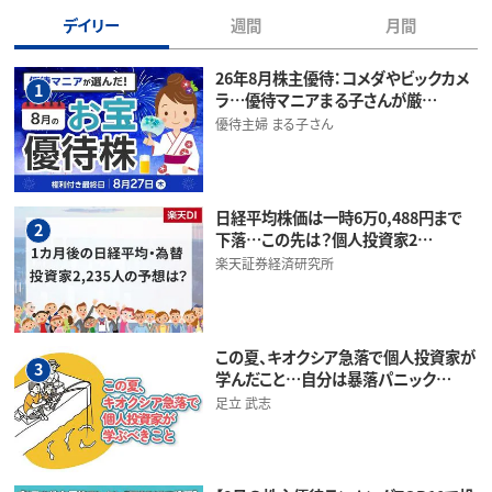
デイリー
週間
月間
26年8月株主優待：コメダやビックカメ
1
ラ…優待マニアまる子さんが厳…
優待主婦 まる子さん
日経平均株価は一時6万0,488円まで
2
下落…この先は？個人投資家2…
楽天証券経済研究所
この夏、キオクシア急落で個人投資家が
3
学んだこと…自分は暴落パニック…
足立 武志