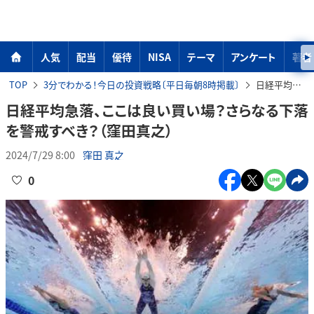
人気
配当
優待
NISA
テーマ
アンケート
著者
TOP
3分でわかる！今日の投資戦略〔平日毎朝8時掲載〕
日経平均急落、ここは良い買い場？さらなる下落を警戒すべき？（窪田真之）
日経平均急落、ここは良い買い場？さらなる下落
を警戒すべき？（窪田真之）
2024/7/29 8:00
窪田 真之
0