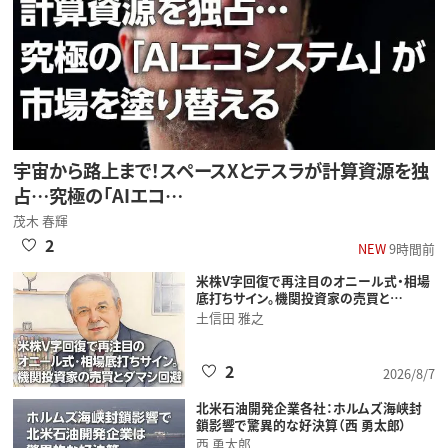
宇宙から路上まで！スペースXとテスラが計算資源を独
占…究極の「AIエコ…
茂木 春輝
2
NEW
9時間前
米株V字回復で再注目のオニール式・相場
底打ちサイン。機関投資家の売買と…
土信田 雅之
2
2026/8/7
北米石油開発企業各社：ホルムズ海峡封
鎖影響で驚異的な好決算（西 勇太郎）
西 勇太郎