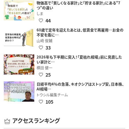
物価高で「貧しくなる家計」と「貯まる家計」にある"7
つ"の違い
しま
44
60歳で定年を迎えたあとは、低賃金で再雇用…お金の
不安を盾に…
山崎 俊輔
33
2026年も下半期に突入！「夏枯れ相場」前に見直した
い家計と…
横田 健一
25
日経平均4％の急落、キオクシアはストップ安。日本株、
AI相場…
トウシル編集チーム
105
アクセスランキング