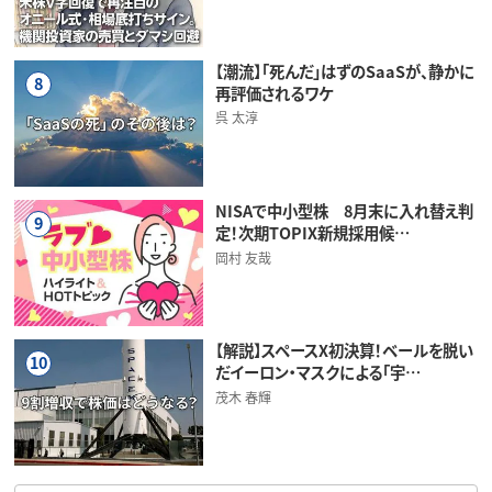
【潮流】「死んだ」はずのSaaSが、静かに
8
再評価されるワケ
呉 太淳
NISAで中小型株 8月末に入れ替え判
9
定！次期TOPIX新規採用候…
岡村 友哉
【解説】スペースX初決算！ベールを脱い
10
だイーロン・マスクによる「宇…
茂木 春輝