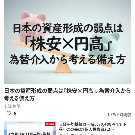
日本の資産形成の弱点は「株安×円高」。為替介入から
考える備え方
上源 悠詞
6
NEW
6時間前
日経平均株価は一時6万0,488円まで下
落…この先は？個人投資家2,2…