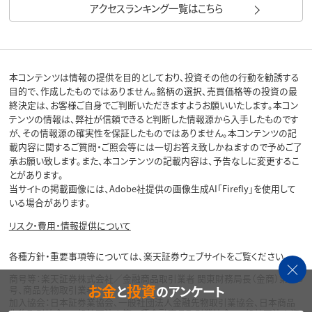
アクセスランキング一覧はこちら
本コンテンツは情報の提供を目的としており、投資その他の行動を勧誘する
目的で、作成したものではありません。銘柄の選択、売買価格等の投資の最
終決定は、お客様ご自身でご判断いただきますようお願いいたします。本コン
テンツの情報は、弊社が信頼できると判断した情報源から入手したものです
が、その情報源の確実性を保証したものではありません。本コンテンツの記
載内容に関するご質問・ご照会等には一切お答え致しかねますので予めご了
承お願い致します。また、本コンテンツの記載内容は、予告なしに変更するこ
とがあります。
当サイトの掲載画像には、Adobe社提供の画像生成AI「Firefly」を使用して
いる場合があります。
リスク・費用・情報提供について
各種方針・重要事項等については、楽天証券ウェブサイトをご覧ください。
商号等：楽天証券株式会社／金融商品取引業者 関東財務局長（金商）第195
お金
投資
と
のアンケート
号、商品先物取引業者
加入協会：日本証券業協会、一般社団法人金融先物取引業協会、日本商品