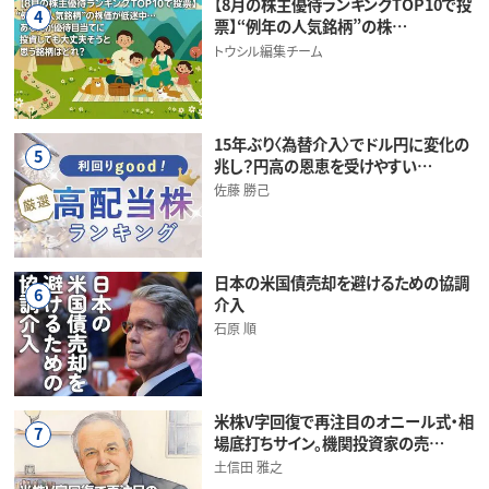
【8月の株主優待ランキングTOP10で投
4
票】“例年の人気銘柄”の株…
トウシル編集チーム
15年ぶり〈為替介入〉でドル円に変化の
5
兆し？円高の恩恵を受けやすい…
佐藤 勝己
日本の米国債売却を避けるための協調
6
介入
石原 順
米株V字回復で再注目のオニール式・相
7
場底打ちサイン。機関投資家の売…
土信田 雅之