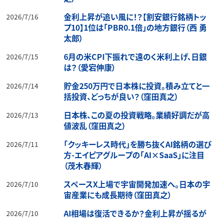
金利上昇が追い風に！？【割安銀行銘柄トッ
2026/7/16
プ10】1位は「PBR0.1倍」の地方銀行（西 勇
太郎）
6月の米CPI下振れで遠のく米利上げ、日銀
2026/7/15
は？（愛宕伸康）
貯金250万円で日本株に投資。積み立てと一
2026/7/14
括投資、どっちが良い？（窪田真之）
日本株、この夏の投資戦略。業績好調だが高
2026/7/13
値波乱（窪田真之）
「クッキーレス時代」を勝ち抜くAI銘柄の選び
2026/7/11
方-エイピアグループの「AI×SaaS」に注目
（茂木春輝）
スペースX上場で宇宙開発加速へ。日本の宇
2026/7/10
宙産業にも成長期待（窪田真之）
AI相場は復活できるか？金利上昇が揺るが
2026/7/10