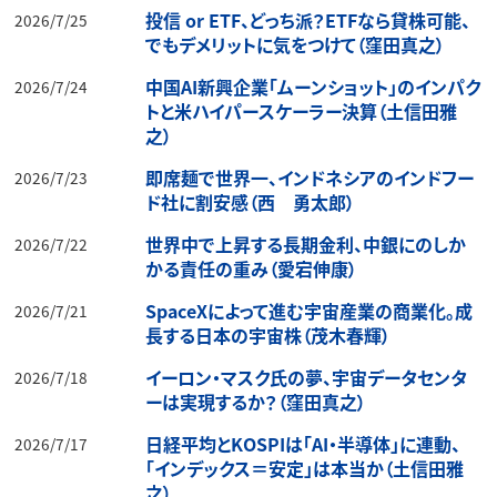
投信 or ETF、どっち派？ETFなら貸株可能、
2026/7/25
でもデメリットに気をつけて（窪田真之）
中国AI新興企業「ムーンショット」のインパク
2026/7/24
トと米ハイパースケーラー決算（土信田雅
之）
即席麺で世界一、インドネシアのインドフー
2026/7/23
ド社に割安感（西 勇太郎）
世界中で上昇する長期金利、中銀にのしか
2026/7/22
かる責任の重み（愛宕伸康）
SpaceXによって進む宇宙産業の商業化。成
2026/7/21
長する日本の宇宙株（茂木春輝）
イーロン・マスク氏の夢、宇宙データセンタ
2026/7/18
ーは実現するか？（窪田真之）
日経平均とKOSPIは「AI・半導体」に連動、
2026/7/17
「インデックス＝安定」は本当か（土信田雅
之）