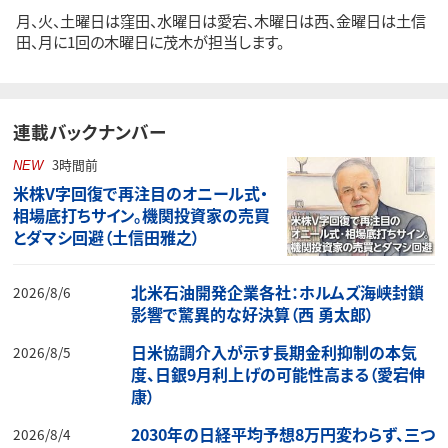
月、火、土曜日は窪田、水曜日は愛宕、木曜日は西、金曜日は土信
田、月に1回の木曜日に茂木が担当します。
連載バックナンバー
3時間前
NEW
米株V字回復で再注目のオニール式・
相場底打ちサイン。機関投資家の売買
とダマシ回避（土信田雅之）
北米石油開発企業各社：ホルムズ海峡封鎖
2026/8/6
影響で驚異的な好決算（西 勇太郎）
日米協調介入が示す長期金利抑制の本気
2026/8/5
度、日銀9月利上げの可能性高まる（愛宕伸
康）
2030年の日経平均予想8万円変わらず、三つ
2026/8/4