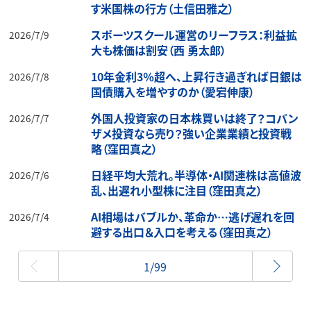
す米国株の行方（土信田雅之）
スポーツスクール運営のリーフラス：利益拡
2026/7/9
大も株価は割安（西 勇太郎）
10年金利3％超へ、上昇行き過ぎれば日銀は
2026/7/8
国債購入を増やすのか（愛宕伸康）
外国人投資家の日本株買いは終了？コバン
2026/7/7
ザメ投資なら売り？強い企業業績と投資戦
略（窪田真之）
日経平均大荒れ。半導体・AI関連株は高値波
2026/7/6
乱、出遅れ小型株に注目（窪田真之）
AI相場はバブルか、革命か…逃げ遅れを回
2026/7/4
避する出口＆入口を考える（窪田真之）
最初
1/99