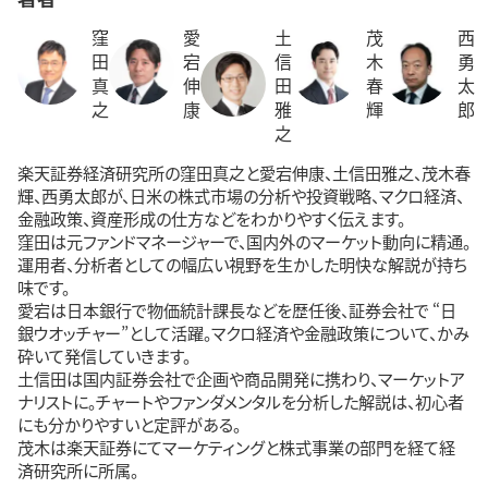
窪
愛
土
茂
西
田
宕
信
木
勇
真
伸
田
春
太
之
康
雅
輝
郎
之
楽天証券経済研究所の窪田真之と愛宕伸康、土信田雅之、茂木春
輝、西勇太郎が、日米の株式市場の分析や投資戦略、マクロ経済、
金融政策、資産形成の仕方などをわかりやすく伝えます。
窪田は元ファンドマネージャーで、国内外のマーケット動向に精通。
運用者、分析者としての幅広い視野を生かした明快な解説が持ち
味です。
愛宕は日本銀行で物価統計課長などを歴任後、証券会社で “日
銀ウオッチャー”として活躍。マクロ経済や金融政策について、かみ
砕いて発信していきます。
土信田は国内証券会社で企画や商品開発に携わり、マーケットア
ナリストに。チャートやファンダメンタルを分析した解説は、初心者
にも分かりやすいと定評がある。
茂木は楽天証券にてマーケティングと株式事業の部門を経て経
済研究所に所属。