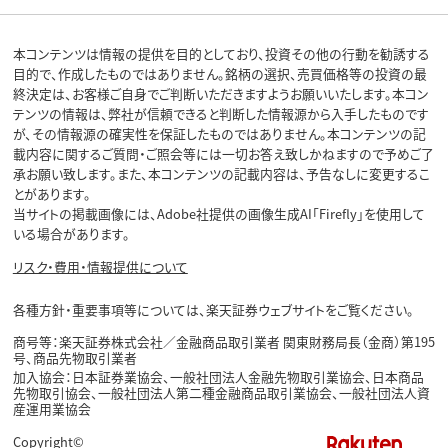
本コンテンツは情報の提供を目的としており、投資その他の行動を勧誘する
目的で、作成したものではありません。銘柄の選択、売買価格等の投資の最
終決定は、お客様ご自身でご判断いただきますようお願いいたします。本コン
テンツの情報は、弊社が信頼できると判断した情報源から入手したものです
が、その情報源の確実性を保証したものではありません。本コンテンツの記
載内容に関するご質問・ご照会等には一切お答え致しかねますので予めご了
承お願い致します。また、本コンテンツの記載内容は、予告なしに変更するこ
とがあります。
当サイトの掲載画像には、Adobe社提供の画像生成AI「Firefly」を使用して
いる場合があります。
リスク・費用・情報提供について
各種方針・重要事項等については、楽天証券ウェブサイトをご覧ください。
商号等：楽天証券株式会社／金融商品取引業者 関東財務局長（金商）第195
号、商品先物取引業者
加入協会：日本証券業協会、一般社団法人金融先物取引業協会、日本商品
先物取引協会、一般社団法人第二種金融商品取引業協会、一般社団法人資
産運用業協会
Copyright©