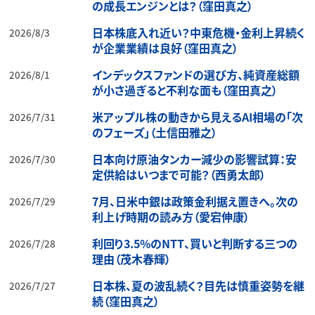
の成長エンジンとは？（窪田真之）
日本株底入れ近い？中東危機・金利上昇続く
2026/8/3
が企業業績は良好（窪田真之）
インデックスファンドの選び方、純資産総額
2026/8/1
が小さ過ぎると不利な面も（窪田真之）
米アップル株の動きから見えるAI相場の「次
2026/7/31
のフェーズ」（土信田雅之）
日本向け原油タンカー減少の影響試算：安
2026/7/30
定供給はいつまで可能？（西勇太郎）
7月、日米中銀は政策金利据え置きへ。次の
2026/7/29
利上げ時期の読み方（愛宕伸康）
利回り3.5%のNTT、買いと判断する三つの
2026/7/28
理由（茂木春輝）
日本株、夏の波乱続く？目先は慎重姿勢を継
2026/7/27
続（窪田真之）