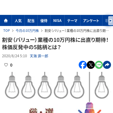
人気
配当
優待
NISA
テーマ
アンケート
著者
TOP
今月の10万円株
割安（バリュー）業種の10万円株に出直り期待！株価反発中の5銘柄とは？
割安（バリュー）業種の10万円株に出直り期待！
株価反発中の5銘柄とは？
2020/8/24 5:10
天海 源一郎
0