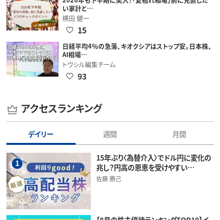
い家計と…
横田 健一
15
日経平均4％の急落、キオクシアはストップ安。日本株、
AI相場…
トウシル編集チーム
93
アクセスランキング
デイリー
週間
月間
15年ぶり〈為替介入〉でドル円に変化の
1
兆し？円高の恩恵を受けやすい…
佐藤 勝己
【8月の株主優待ランキングTOP10】イ