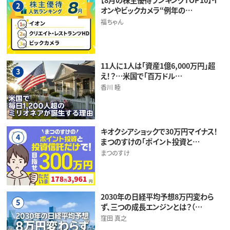
2
オンやビックカメラ“例年の…
福ちゃん
11人に1人は「資産1億6,000万円」超
3
え！？…米国で「百万ドル…
香川 睦
キオクシアショックで30万円マイナス！
4
まつのすけの「ポイント投資と…
まつのすけ
2030年の日経平均予想8万円変わら
5
ず、三つの成長エンジンとは？（…
窪田 真之