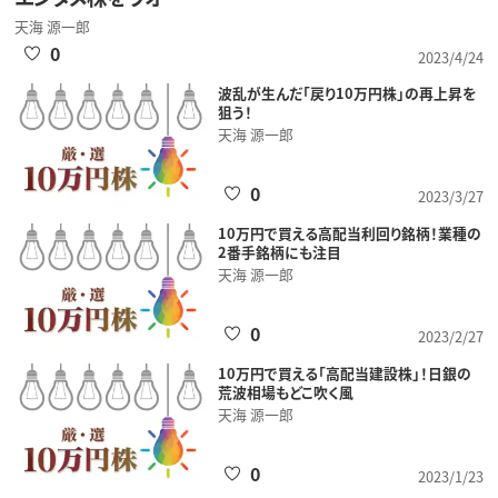
天海 源一郎
0
2023/4/24
波乱が生んだ「戻り10万円株」の再上昇を
狙う！
天海 源一郎
0
2023/3/27
10万円で買える高配当利回り銘柄！業種の
2番手銘柄にも注目
天海 源一郎
0
2023/2/27
10万円で買える「高配当建設株」！日銀の
荒波相場もどこ吹く風
天海 源一郎
0
2023/1/23