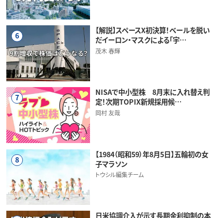
【解説】スペースX初決算！ベールを脱い
6
だイーロン・マスクによる「宇…
茂木 春輝
NISAで中小型株 8月末に入れ替え判
7
定！次期TOPIX新規採用候…
岡村 友哉
【1984（昭和59）年8月5日】五輪初の女
8
子マラソン
トウシル編集チーム
日米協調介入が示す長期金利抑制の本