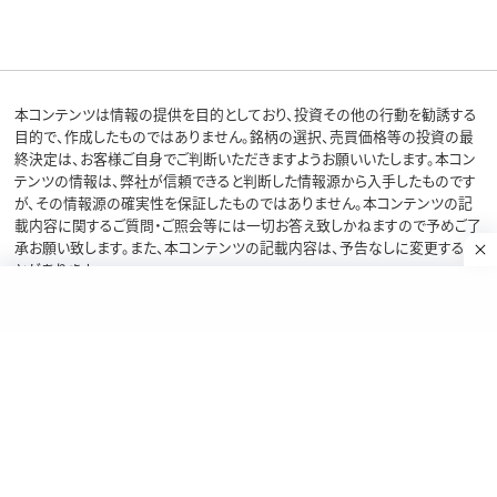
本コンテンツは情報の提供を目的としており、投資その他の行動を勧誘する
目的で、作成したものではありません。銘柄の選択、売買価格等の投資の最
終決定は、お客様ご自身でご判断いただきますようお願いいたします。本コン
テンツの情報は、弊社が信頼できると判断した情報源から入手したものです
が、その情報源の確実性を保証したものではありません。本コンテンツの記
載内容に関するご質問・ご照会等には一切お答え致しかねますので予めご了
承お願い致します。また、本コンテンツの記載内容は、予告なしに変更するこ
とがあります。
当サイトの掲載画像には、Adobe社提供の画像生成AI「Firefly」を使用して
いる場合があります。
リスク・費用・情報提供について
各種方針・重要事項等については、楽天証券ウェブサイトをご覧ください。
商号等：楽天証券株式会社／金融商品取引業者 関東財務局長（金商）第195
号、商品先物取引業者
加入協会：日本証券業協会、一般社団法人金融先物取引業協会、日本商品
先物取引協会、一般社団法人第二種金融商品取引業協会、一般社団法人資