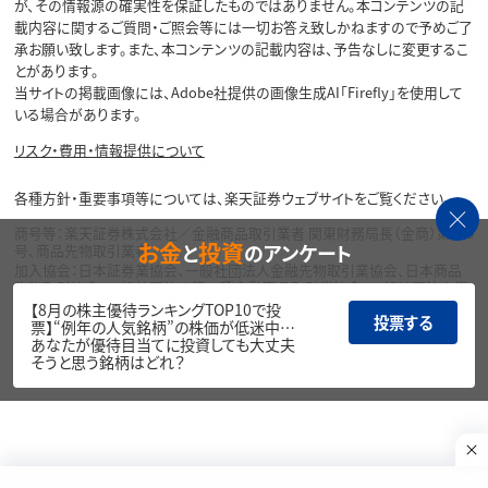
が、その情報源の確実性を保証したものではありません。本コンテンツの記
載内容に関するご質問・ご照会等には一切お答え致しかねますので予めご了
承お願い致します。また、本コンテンツの記載内容は、予告なしに変更するこ
とがあります。
当サイトの掲載画像には、Adobe社提供の画像生成AI「Firefly」を使用して
いる場合があります。
リスク・費用・情報提供について
各種方針・重要事項等については、楽天証券ウェブサイトをご覧ください。
商号等：楽天証券株式会社／金融商品取引業者 関東財務局長（金商）第195
お金
投資
と
のアンケート
号、商品先物取引業者
加入協会：日本証券業協会、一般社団法人金融先物取引業協会、日本商品
先物取引協会、一般社団法人第二種金融商品取引業協会、一般社団法人資
産運用業協会
【8月の株主優待ランキングTOP10で投
投票する
票】“例年の人気銘柄”の株価が低迷中…
Copyright©
あなたが優待目当てに投資しても大丈夫
1999-2026 Rakuten Securities, Inc. All
そうと思う銘柄はどれ？
Rights Reserved.