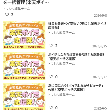
を一括管理【楽天ポイ…
トウシル編集チーム
2
2024/9/8
税金も楽天ペイ支払いOKに！【楽天ポイ活
応援隊】
トウシル編集チーム
2
2023/8/25
ポイ活しながら梅雨を乗り越え＆夏準備！
【楽天ポイ活応援隊】
トウシル編集チーム
0
2023/5/27
夏に間に合う！ポイ活しながらビューティ
作戦！【楽天ポイ活応援隊】
トウシル編集チーム
0
2022/6/5