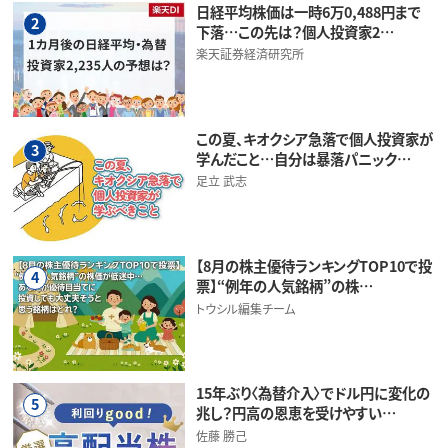
日経平均株価は一時6万0,488円まで
2
下落…この先は？個人投資家2…
楽天証券経済研究所
この夏、キオクシア急落で個人投資家が
3
学んだこと…自分は暴落パニック…
足立 武志
【8月の株主優待ランキングTOP10で投
4
票】“例年の人気銘柄”の株…
トウシル編集チーム
15年ぶり〈為替介入〉でドル円に変化の
5
兆し？円高の恩恵を受けやすい…
佐藤 勝己