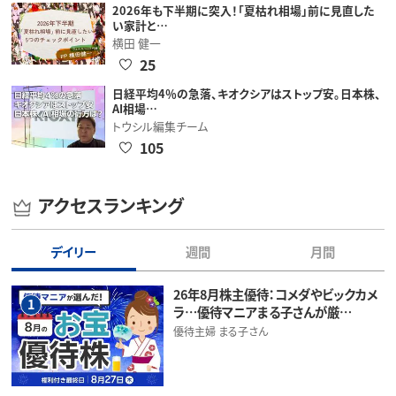
2026年も下半期に突入！「夏枯れ相場」前に見直した
い家計と…
横田 健一
25
日経平均4％の急落、キオクシアはストップ安。日本株、
AI相場…
トウシル編集チーム
105
アクセスランキング
デイリー
週間
月間
26年8月株主優待：コメダやビックカメ
1
ラ…優待マニアまる子さんが厳…
優待主婦 まる子さん