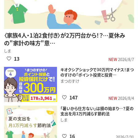
〈家族4人・1泊2食付き〉が2万円台から！？…夏休み
の"家計の味方"意…
しま
13
NEW
2026/8/7
キオクシアショックで30万円マイナス！まつ
のすけの「ポイント投資と投資…
まつのすけ
147
NEW
2026/8/4
「暑いから仕方ない」は損の始まり…？夏の
支出を月3万円減らす節約法
しま
16
2026/7/31