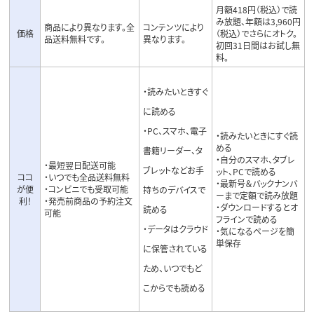
月額418円（税込）で読
み放題、年額は3,960円
商品により異なります。全
コンテンツにより
価格
（税込）でさらにオトク。
品送料無料です。
異なります。
初回31日間はお試し無
料
。
・読みたいときすぐ
に読める
・PC、スマホ、電子
・読みたいときにすぐ読
める
書籍リーダー、タ
・自分のスマホ、タブレ
・最短翌日配送可能
ブレットなどお手
ット、PCで読める
ココ
・いつでも全品送料無料
・最新号＆バックナンバ
が便
・コンビニでも受取可能
持ちのデバイスで
ーまで定額で読み放題
利！
・発売前商品の予約注文
・ダウンロードするとオ
読める
可能
フラインで読める
・データはクラウド
・気になるページを簡
単保存
に保管されている
ため、いつでもど
こからでも読める