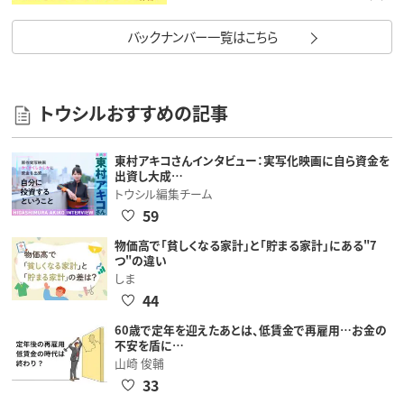
バックナンバー一覧はこちら
トウシルおすすめの記事
東村アキコさんインタビュー：実写化映画に自ら資金を
出資し大成…
トウシル編集チーム
59
物価高で「貧しくなる家計」と「貯まる家計」にある"7
つ"の違い
しま
44
60歳で定年を迎えたあとは、低賃金で再雇用…お金の
不安を盾に…
山崎 俊輔
33