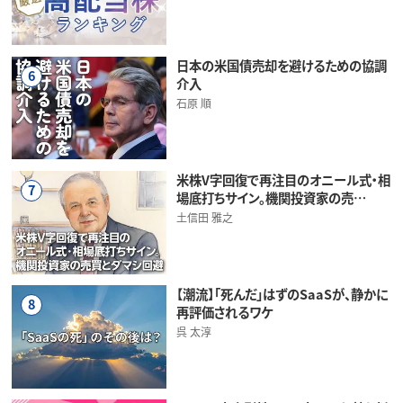
日本の米国債売却を避けるための協調
6
介入
石原 順
米株V字回復で再注目のオニール式・相
7
場底打ちサイン。機関投資家の売…
土信田 雅之
【潮流】「死んだ」はずのSaaSが、静かに
8
再評価されるワケ
呉 太淳