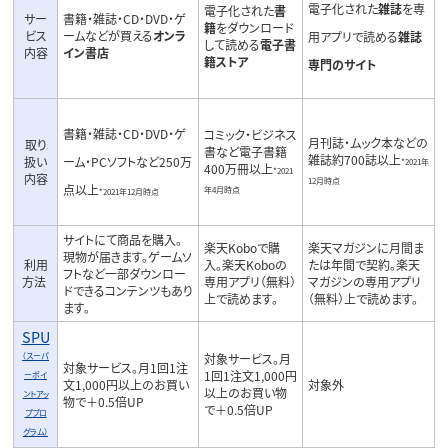
電子化された
雑誌
を専
電子化された
書
サー
書籍・雑誌・CD・DVD・ゲ
籍
をダウンロード
ビス
ームなどが買える
オンラ
用アプリで読める
雑誌
して読める
電子書
内容
イン書店
籍ストア
専門のサイト
書籍・雑誌・CD・DVD・ゲ
コミック・ビジネス
月刊誌・ムック本などの
取り
書など電子書籍
雑誌約700誌以上
扱い
ーム・PCソフトなど250万
*2021年
400万冊以上
*2021
内容
12月時点
点以上
年4月時点
*2021年12月時点
サイトにて商品を購入。
楽天Koboで購
楽天マガジンに月間ま
現物が届きます。ゲームソ
利用
入。楽天Koboの
たは年間で契約。楽天
フトなど一部ダウンロー
方法
専用アプリ（無料）
マガジンの専用アプリ
ドできるコンテンツもあり
上で読めます。
（無料）上で読めます。
ます。
SPU
（スーパ
対象サービス。月
対象サービス。月1回1注
1回1注文1,000円
ーポイ
文1,000円以上のお買い
対象外
以上のお買い物
ントアッ
物で＋0.5倍UP
で＋0.5倍UP
ププロ
グラム）