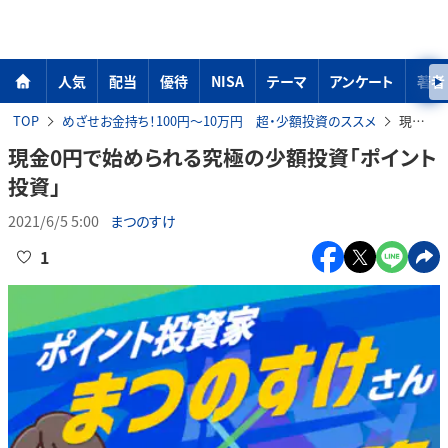
人気
配当
優待
NISA
テーマ
アンケート
著者
TOP
めざせお金持ち！100円～10万円 超・少額投資のススメ
現金0円で始められる究極の少額投資「ポイント投資」
現金0円で始められる究極の少額投資「ポイント
投資」
2021/6/5 5:00
まつのすけ
1