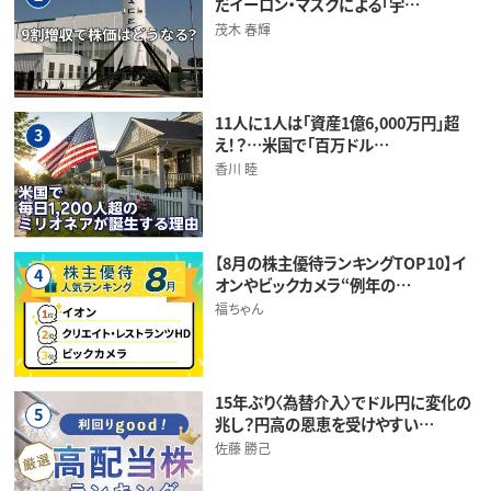
だイーロン・マスクによる「宇…
茂木 春輝
11人に1人は「資産1億6,000万円」超
3
え！？…米国で「百万ドル…
香川 睦
【8月の株主優待ランキングTOP10】イ
4
オンやビックカメラ“例年の…
福ちゃん
15年ぶり〈為替介入〉でドル円に変化の
5
兆し？円高の恩恵を受けやすい…
佐藤 勝己