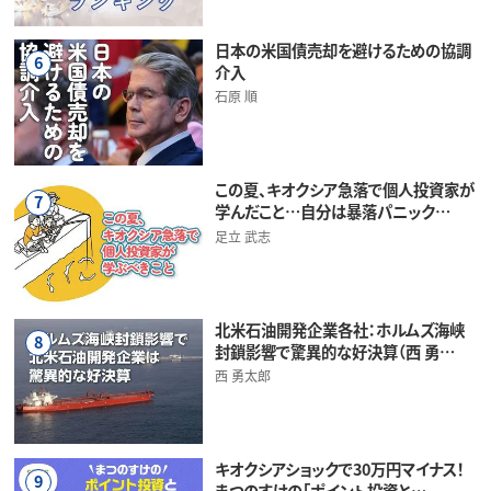
日本の米国債売却を避けるための協調
6
介入
石原 順
この夏、キオクシア急落で個人投資家が
7
学んだこと…自分は暴落パニック…
足立 武志
北米石油開発企業各社：ホルムズ海峡
8
封鎖影響で驚異的な好決算（西 勇…
西 勇太郎
キオクシアショックで30万円マイナス！
9
まつのすけの「ポイント投資と…