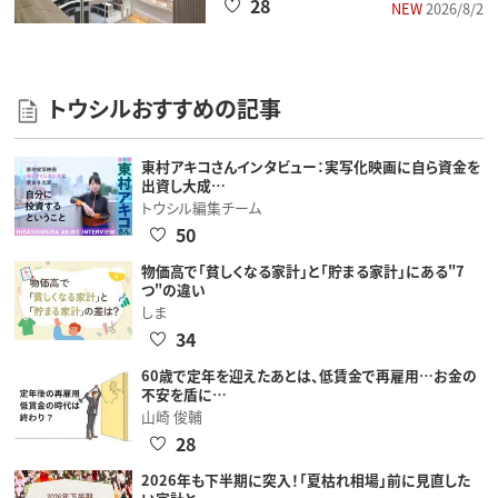
28
NEW
2026/8/2
トウシルおすすめの記事
東村アキコさんインタビュー：実写化映画に自ら資金を
出資し大成…
トウシル編集チーム
50
物価高で「貧しくなる家計」と「貯まる家計」にある"7
つ"の違い
しま
34
60歳で定年を迎えたあとは、低賃金で再雇用…お金の
不安を盾に…
山崎 俊輔
28
2026年も下半期に突入！「夏枯れ相場」前に見直した