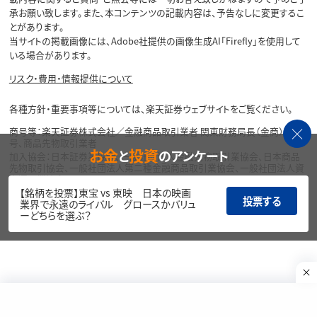
承お願い致します。また、本コンテンツの記載内容は、予告なしに変更するこ
とがあります。
当サイトの掲載画像には、Adobe社提供の画像生成AI「Firefly」を使用して
いる場合があります。
リスク・費用・情報提供について
各種方針・重要事項等については、楽天証券ウェブサイトをご覧ください。
商号等：楽天証券株式会社／金融商品取引業者 関東財務局長（金商）第195
号、商品先物取引業者
お金
投資
と
のアンケート
加入協会：日本証券業協会、一般社団法人金融先物取引業協会、日本商品
先物取引協会、一般社団法人第二種金融商品取引業協会、一般社団法人資
産運用業協会
【銘柄を投票】東宝 vs 東映 日本の映画
投票する
Copyright©
業界で永遠のライバル グロースかバリュ
1999-2026 Rakuten Securities, Inc. All
ーどちらを選ぶ？
Rights Reserved.