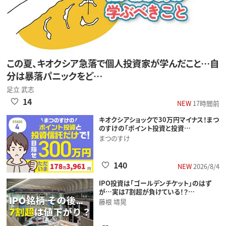
この夏、キオクシア急落で個人投資家が学んだこと…自
分は暴落パニックをど…
足立 武志
14
NEW
17時間前
キオクシアショックで30万円マイナス！まつ
のすけの「ポイント投資と投資…
まつのすけ
140
NEW
2026/8/4
IPO投資は「ゴールデンチケット」のはず
が…実は7割超が負けている！？…
藤根 靖晃