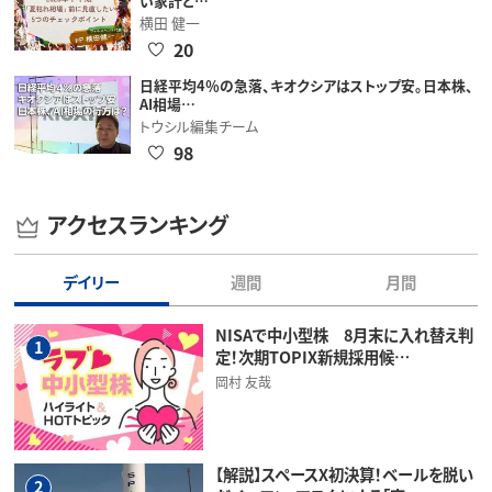
い家計と…
横田 健一
20
日経平均4％の急落、キオクシアはストップ安。日本株、
AI相場…
トウシル編集チーム
98
アクセスランキング
デイリー
週間
月間
NISAで中小型株 8月末に入れ替え判
1
定！次期TOPIX新規採用候…
岡村 友哉
【解説】スペースX初決算！ベールを脱い
2