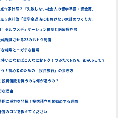
0点☆家計簿２「失敗しない社会人の留学準備・資金篇」
0点☆家計簿「奨学金返済にも負けない家計のつくり方」
前！セルフメディケーション税制と医療費控除
幅軽減させる23のおトク制度
イな相場とニガテな相場
使いこなせばこんなにおトク！つみたてNISA、iDeCoって？
行こう！初心者のための「投資旅行」の歩き方
と投資信託を買うのは何が違うの？
切な理由
い時期に威力を発揮！投信積立をお勧めする理由
計簿のコツを教えてください