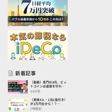
新着記事
［動画］鬼門の8月、ビッ
トコインは底値を守れ…
44分前
〈家族4人・1泊2食付き〉
が2万円台から！？…
1時間前