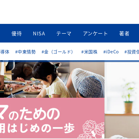
当
優待
NISA
テーマ
アンケート
著者
半導体
#中東情勢
#金（ゴールド）
#米国株
#iDeCo
#投資