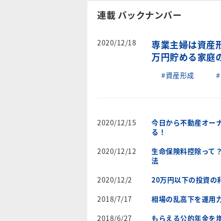
連載 バックナンバー
2020/12/18
専業主婦は資産形
万円貯める家庭
#資産形成
2020/12/15
今日から不動産オーナ
る！
2020/12/12
生命保険料控除って？
法
2020/12/2
20万円以下の投資の
2018/7/17
相場の乱高下を運用
2018/6/27
もらえる公的年金を