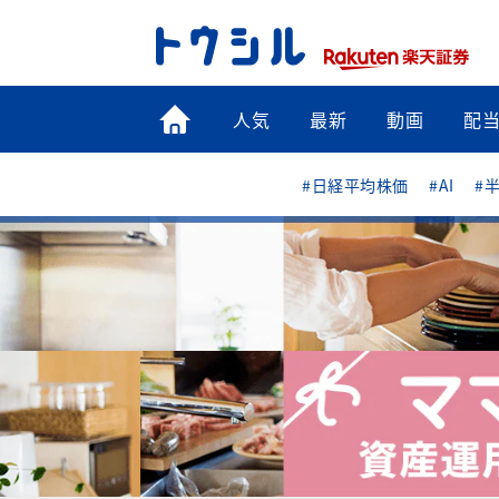
トップ
人気
最新
動画
配
#日経平均株価
#AI
#