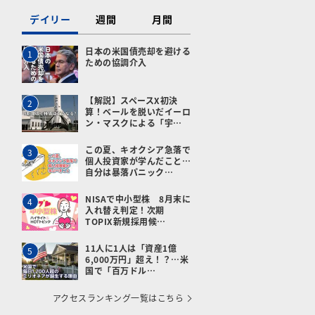
デイリー
週間
月間
日本の米国債売却を避ける
1
ための協調介入
【解説】スペースX初決
2
算！ベールを脱いだイーロ
ン・マスクによる「宇…
この夏、キオクシア急落で
3
個人投資家が学んだこと…
自分は暴落パニック…
NISAで中小型株 8月末に
4
入れ替え判定！次期
TOPIX新規採用候…
11人に1人は「資産1億
5
6,000万円」超え！？…米
国で「百万ドル…
アクセスランキング一覧はこちら