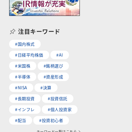
注目キーワード
#国内株式
#日経平均株価
#AI
#米国株
#銘柄選び
#半導体
#資産形成
#NISA
#決算
#長期投資
#投資信託
#インフレ
#個人投資家
#配当
#投資初心者
キーワード一覧はこちら