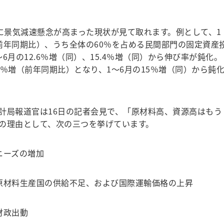
。
に景気減速懸念が高まった現状が見て取れます。例として、1
（前年同期比）、うち全体の60％を占める民間部門の固定資産
～6月の12.6％増（同）、15.4％増（同）から伸び率が鈍化。
.7％増（前年同期比）となり、1～6月の15％増（同）から鈍
局報道官は16日の記者会見で、「原材料高、資源高はもう
の理由として、次の三つを挙げています。
ニーズの増加
原材料生産国の供給不足、および国際運輸価格の上昇
財政出動