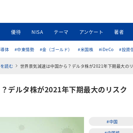
当
優待
NISA
テーマ
アンケート
著者
半導体
#中東情勢
#金（ゴールド）
#米国株
#iDeCo
#投資
済を読む
世界景気減速は中国から？デルタ株が2021年下期最大のリス
？デルタ株が2021年下期最大のリスク
#中国
#中国株