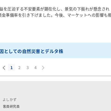
益を圧迫する不安要素が顕在化し、景気の下振れが懸念され
預金準備率を引き下げました。今後、マーケットへの影響も
因としての自然災害とデルタ株
1
2
3
4
 よしかず
 客員研究員