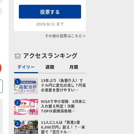
投票する
2026/8/11 まで
その他の投票はこちら＞
アクセスランキング
tter
メールで送る
デイリー
週間
月間
15年ぶり〈為替介入〉で
1
ドル円に変化の兆し？円高
の恩恵を受けやすい…
NISAで中小型株 8月末に
2
入れ替え判定！次期
TOPIX新規採用候…
11人に1人は「資産1億
3
6,000万円」超え！？…米
国で「百万ドル…