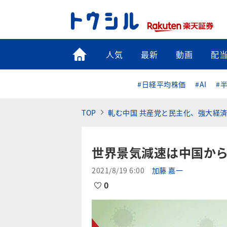
トップ
人気
最新
動画
配
#日経平均株価
#AI
#
TOP
軋む中国 共産党と民主化、強大経
世界景気減速は中国から
2021/8/19 6:00
加藤 嘉一
0