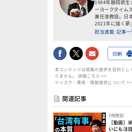
1984年静岡県
ーヨークタイム
兼任准教授。日
2021年に描く
担当連載･記事
facebook
twitter
メールで送
印刷
本コンテンツは情報の提供を目的とし
りません。
詳細こちら >>
※リスク・費用・情報提供について >>
関連記事
3時間前
［動画］米
いにも注