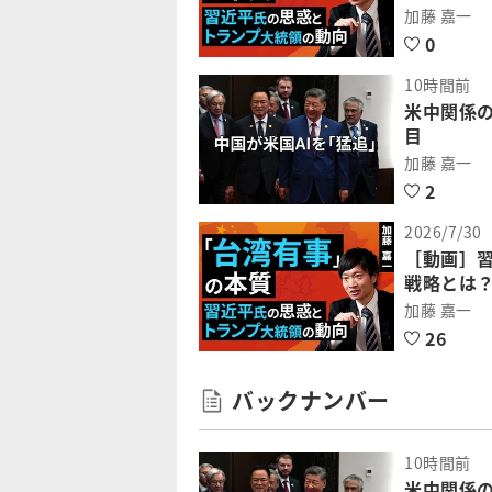
加藤 嘉一
0
10時間前
米中関係の
目
加藤 嘉一
2
2026/7/30
［動画］習
戦略とは
加藤 嘉一
26
バックナンバー
10時間前
米中関係の