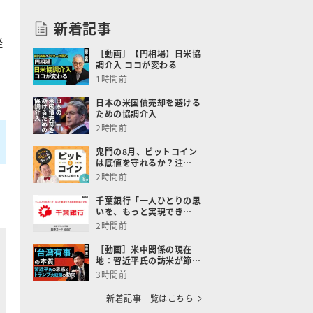
新着記事
軽
［動画］【円相場】日米協
調介入 ココが変わる
1時間前
日本の米国債売却を避ける
ための協調介入
2時間前
鬼門の8月、ビットコイン
は底値を守れるか？注…
2時間前
千葉銀行「一人ひとりの思
いを、もっと実現でき…
2時間前
［動画］米中関係の現在
地：習近平氏の訪米が節…
3時間前
新着記事一覧はこちら