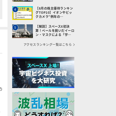
【8月の株主優待ランキン
4
グTOP10】イオンやビッ
クカメラ“例年の…
【解説】スペースX初決
5
算！ベールを脱いだイーロ
ン・マスクによる「宇…
アクセスランキング一覧はこちら
ス
の
化