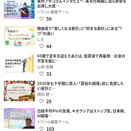
東村アキコさんインタビュー：実写化映画に自ら資金を
出資し大成…
トウシル編集チーム
59
物価高で「貧しくなる家計」と「貯まる家計」にある"7
つ"の違い
しま
44
60歳で定年を迎えたあとは、低賃金で再雇用…お金の
不安を盾に…
山崎 俊輔
33
2026年も下半期に突入！「夏枯れ相場」前に見直した
い家計と…
横田 健一
25
日経平均4％の急落、キオクシアはストップ安。日本株、
AI相場…
トウシル編集チーム
103