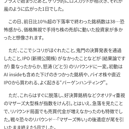
プラスで始まったあと、ゲリラ的にロスカットが相次ぎ、それが
嵐のように広がった1日でした。
この日、前日比10％超の下落率で終わった銘柄数は38…恐
怖感から、価格無視で手持ち株の売却に動いた投資家が多か
ったと想像されます。
ただ、ここでシコリがほぐれたこと、鬼門の決算発表を通過
したこと、IPO（新規公開株）がなかったことなどが（結果論です
が）重なったからか、怒涛（どとう）のリバウンドに一変。初動は
AI insideも含めた下げのきつかった銘柄や、バイオ株や直近
IPOから買われる、よく起きる“バーゲンハンティング”。
ただ、これらはすぐに脱落し、好決算銘柄などクオリティ重視
のマザーズ大型株が指数をけん引。とはいえ、急落を見たこと
で、リバウンド局面でも売買代金が増えなかったのも特徴でし
た。戦々恐々のリバウンド…「マザーズ怖い」の後遺症が尾を引
いたまま終えた5月でした。