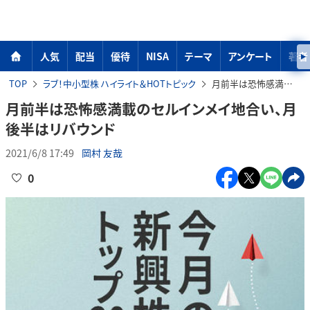
人気
配当
優待
NISA
テーマ
アンケート
著者
TOP
ラブ！中小型株 ハイライト＆HOTトピック
月前半は恐怖感満載のセルインメイ地合い、月後半はリバウンド
月前半は恐怖感満載のセルインメイ地合い、月
後半はリバウンド
2021/6/8 17:49
岡村 友哉
0