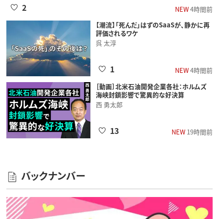
2
NEW
4時間前
【潮流】「死んだ」はずのSaaSが、静かに再
評価されるワケ
呉 太淳
1
NEW
4時間前
［動画］北米石油開発企業各社：ホルムズ
海峡封鎖影響で驚異的な好決算
西 勇太郎
13
NEW
19時間前
バックナンバー