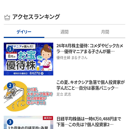
アクセスランキング
デイリー
週間
月間
26年8月株主優待：コメダやビックカメ
1
ラ…優待マニアまる子さんが厳…
優待主婦 まる子さん
この夏、キオクシア急落で個人投資家が
2
学んだこと…自分は暴落パニック…
足立 武志
日経平均株価は一時6万0,488円まで
3
下落…この先は？個人投資家2…