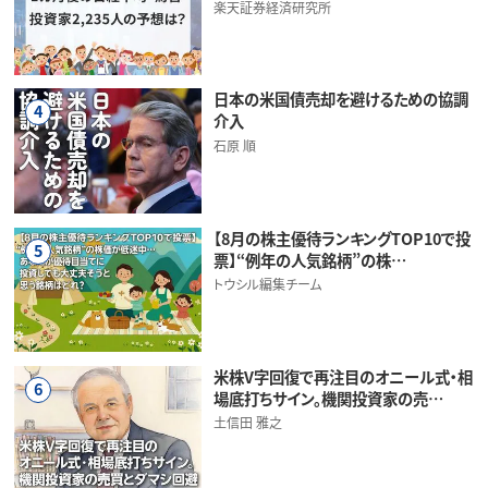
楽天証券経済研究所
日本の米国債売却を避けるための協調
4
介入
石原 順
【8月の株主優待ランキングTOP10で投
5
票】“例年の人気銘柄”の株…
トウシル編集チーム
米株V字回復で再注目のオニール式・相
6
場底打ちサイン。機関投資家の売…
土信田 雅之