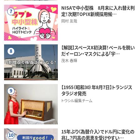
NISAで中小型株 8月末に入れ替え判
7
定！次期TOPIX新規採用候…
岡村 友哉
【解説】スペースX初決算！ベールを脱い
8
だイーロン・マスクによる「宇…
茂木 春輝
【1955（昭和30）年8月7日】トランジス
9
タラジオ発売
トウシル編集チーム
15年ぶり〈為替介入〉でドル円に変化の
10
兆し？円高の恩恵を受けやすい…