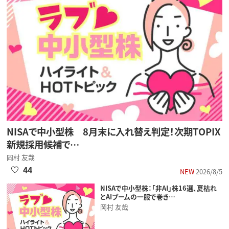
NISAで中小型株 8月末に入れ替え判定！次期TOPIX
新規採用候補で…
岡村 友哉
44
NEW
2026/8/5
NISAで中小型株：「非AI」株16選、夏枯れ
とAIブームの一服で巻き…
岡村 友哉