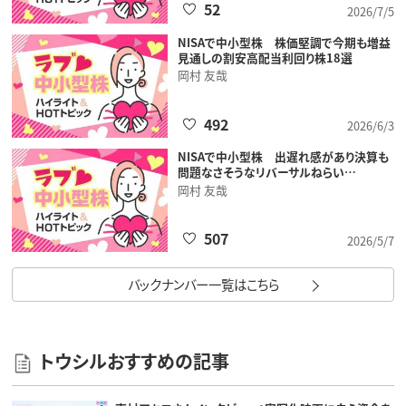
52
2026/7/5
NISAで中小型株 株価堅調で今期も増益
見通しの割安高配当利回り株18選
岡村 友哉
492
2026/6/3
NISAで中小型株 出遅れ感があり決算も
問題なさそうなリバーサルねらい…
岡村 友哉
507
2026/5/7
バックナンバー一覧はこちら
トウシルおすすめの記事