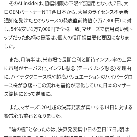
そのAI insideは、値幅制限の下限4倍適用となった7日、大
口OEMパートナーNTT西日本から、大量のライセンス不更新
通知を受けたとのリリースの発表直前終値（3万7,300円）に対
し、54％安い1万7,000円で全株一致。マザーズで信用買い残ト
ップだった銘柄の暴落は、個人の信用損益悪化要因になりま
した。
また、月前半は、米市場で長期金利と期待インフレ率の上昇
に市場がナーバス化。インフレ懸念（テーパリング懸念）を理由
に、ハイテクグロース株や超高バリュエーションのハイパーグロ
ース株が急落…この流れも需給が悪化していた日本のマザー
ズ銘柄にとって逆風に。
また、マザーズ120社超の決算発表が集中する14日に対する
警戒心も重石となりました。
“陰の極”となったのは、決算発表集中日の翌日17日。朝は