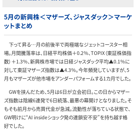
5月の新興株＜マザーズ、ジャスダック＞マーケ
ットまとめ
下って昇る…月の前後半で両極端なジェットコースター相
場。月間騰落率は、日経平均株価＋0.2％、TOPIX（東証株価指
数）＋1.3％、新興株市場では日経ジャスダック平均▲0.1％に
対して東証マザーズ指数は▲4.3％。今年頻発していますが、5
月もマザーズが他市場をアンダーパフォームする1カ月でした。
GWを挟んだため、5月は6日が立会初日。この日からマザー
ズ指数は陰線6連発で6日続落、最悪の幕開けとなりました。そ
もそも前月から売買代金が急減。流動性が落ちている状態で、
GW明けに“AI insideショック発の連鎖安不安”を持ち越す格
好でした。