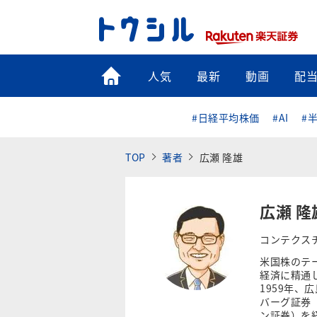
トップ
人気
最新
動画
配
#日経平均株価
#AI
#
TOP
著者
広瀬 隆雄
広瀬 隆
コンテクス
米国株のテ
経済に精通
1959年、
バーグ証券（
ン証券）を