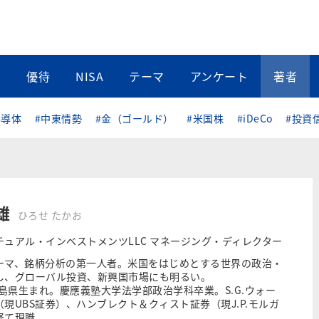
当
優待
NISA
テーマ
アンケート
著者
半導体
#中東情勢
#金（ゴールド）
#米国株
#iDeCo
#投資
雄
ひろせ たかお
チュアル・インベストメンツLLC マネージング・ディレクター
ーマ、銘柄分析の第一人者。
米国をはじめとする世界の政治・
し、グローバル投資、
新興国市場にも明るい。
広島県生まれ。慶應義塾大学法学部政治学科卒業。S.G.ウォー
現UBS証券）、ハンブレクト＆クィスト証券（現J.P.モルガ
経て現職。