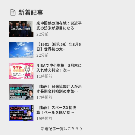
新着記事
米中関係の現在地：習近平
氏の訪米が節目になる…
22分前
【1981（昭和56）年8月6
日】世界初の太…
22分前
NISAで中小型株 8月末に
入れ替え判定！次…
11時間前
［動画］日米協調介入が示
す長期金利抑制の本気…
17時間前
［動画］スペースX初決
算！​ベールを脱いだ​…
19時間前
新着記事一覧はこちら