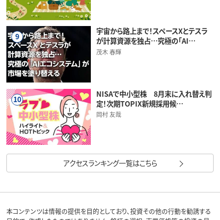
宇宙から路上まで！スペースXとテスラ
9
が計算資源を独占…究極の「AI…
茂木 春輝
NISAで中小型株 8月末に入れ替え判
10
定！次期TOPIX新規採用候…
岡村 友哉
アクセスランキング一覧はこちら
本コンテンツは情報の提供を目的としており、投資その他の行動を勧誘する