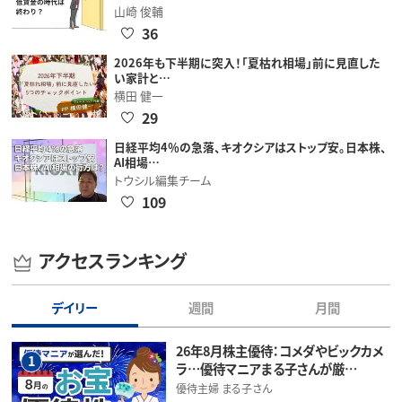
山崎 俊輔
36
2026年も下半期に突入！「夏枯れ相場」前に見直した
い家計と…
横田 健一
29
日経平均4％の急落、キオクシアはストップ安。日本株、
AI相場…
トウシル編集チーム
109
アクセスランキング
デイリー
週間
月間
26年8月株主優待：コメダやビックカメ
1
ラ…優待マニアまる子さんが厳…
優待主婦 まる子さん