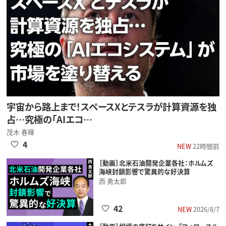
宇宙から路上まで！スペースXとテスラが計算資源を独
占…究極の「AIエコ…
茂木 春輝
4
NEW
22時間前
［動画］北米石油開発企業各社：ホルムズ
海峡封鎖影響で驚異的な好決算
西 勇太郎
42
NEW
2026/8/7