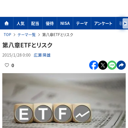
人気
配当
優待
NISA
テーマ
アンケート
著者
TOP
テーマ一覧
第八章ETFとリスク
第八章ETFとリスク
2015/1/28 0:00
広瀬 隆雄
0