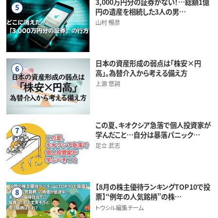
3,000万円分の証券がない！…総額1億
5
円の遺産を相続した3人の男…
山村 暢彦
日本の資産形成の弱点は「株安×円
6
高」。為替介入から考える備え方
上源 悠詞
この夏、キオクシア急落で個人投資家が
7
学んだこと…自分は暴落パニック…
足立 武志
【8月の株主優待ランキングTOP10で投
8
票】“例年の人気銘柄”の株…
トウシル編集チーム