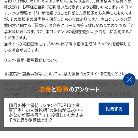
目的で、作成したものではありません。銘柄の選択、売買価格等の投資の最
終決定は、お客様ご自身でご判断いただきますようお願いいたします。本コン
テンツの情報は、弊社が信頼できると判断した情報源から入手したものです
が、その情報源の確実性を保証したものではありません。本コンテンツの記
載内容に関するご質問・ご照会等には一切お答え致しかねますので予めご了
承お願い致します。また、本コンテンツの記載内容は、予告なしに変更するこ
とがあります。
当サイトの掲載画像には、Adobe社提供の画像生成AI「Firefly」を使用して
いる場合があります。
リスク・費用・情報提供について
各種方針・重要事項等については、楽天証券ウェブサイトをご覧ください。
商号等：楽天証券株式会社／金融商品取引業者 関東財務局長（金商）第195
お金
投資
と
のアンケート
号、商品先物取引業者
加入協会：日本証券業協会、一般社団法人金融先物取引業協会、日本商品
先物取引協会、一般社団法人第二種金融商品取引業協会、一般社団法人資
産運用業協会
【8月の株主優待ランキングTOP10で投
投票する
票】“例年の人気銘柄”の株価が低迷中…
Copyright©
あなたが優待目当てに投資しても大丈夫
1999-2026 Rakuten Securities, Inc. All
そうと思う銘柄はどれ？
Rights Reserved.