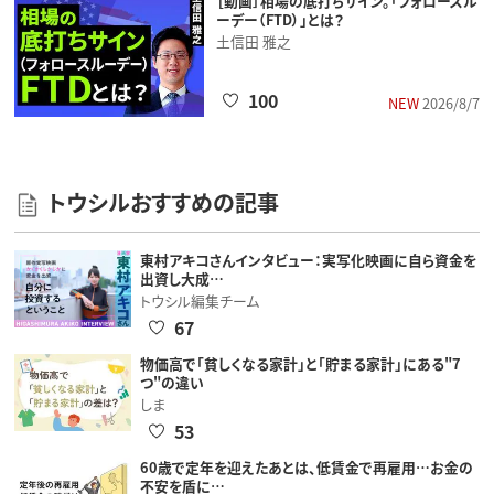
［動画］相場の底打ちサイン。「フォロースル
ーデー（FTD）」とは？
土信田 雅之
100
NEW
2026/8/7
トウシルおすすめの記事
東村アキコさんインタビュー：実写化映画に自ら資金を
出資し大成…
トウシル編集チーム
67
物価高で「貧しくなる家計」と「貯まる家計」にある"7
つ"の違い
しま
53
60歳で定年を迎えたあとは、低賃金で再雇用…お金の
不安を盾に…