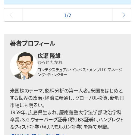
最初
1/2
著者プロフィール
広瀬 隆雄
ひろせ たかお
コンテクスチュアル・インベストメンツLLC
マネージ
ング・ディレクター
米国株のテーマ、銘柄分析の第一人者。
米国をはじめと
する世界の政治・経済に精通し、グローバル投資、
新興国
市場にも明るい。
1959年、広島県生まれ。慶應義塾大学法学部政治学科
卒業。S.G.ウォーバーグ証券（現UBS証券）、ハンブレクト
＆クィスト証券（現J.P.モルガン証券）を経て現職。