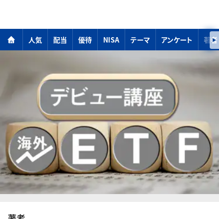
人気
配当
優待
NISA
テーマ
アンケート
著者
著者