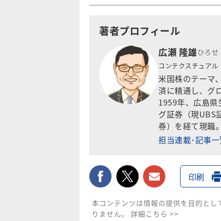
著者プロフィール
広瀬 隆雄
ひろせ
コンテクスチュアル・
米国株のテーマ
済に精通し、グ
1959年、広島
グ証券（現UBS
券）を経て現職
担当連載･記事
facebook
twitter
メールで送
印刷
本コンテンツは情報の提供を目的とし
りません。
詳細こちら >>