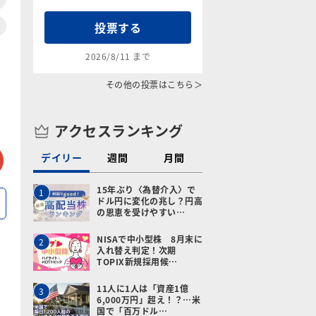
投票する
2026/8/11 まで
その他の投票はこちら＞
アクセスランキング
tter
メールで送る
デイリー
週間
月間
15年ぶり〈為替介入〉で
1
ドル円に変化の兆し？円高
の恩恵を受けやすい…
NISAで中小型株 8月末に
2
入れ替え判定！次期
TOPIX新規採用候…
11人に1人は「資産1億
3
6,000万円」超え！？…米
国で「百万ドル…