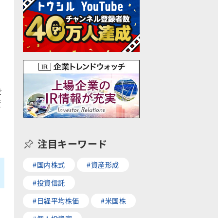
を
資
。
注目キーワード
#国内株式
#資産形成
#投資信託
#日経平均株価
#米国株