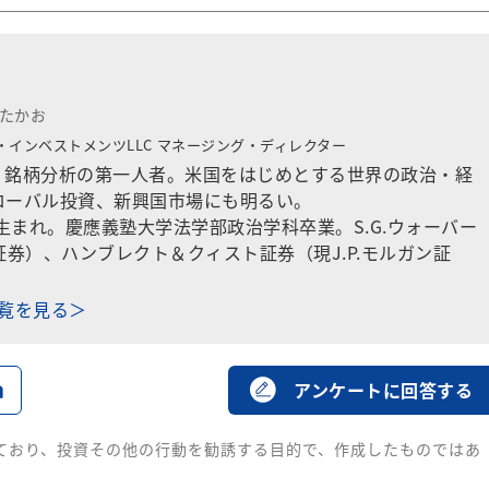
 たかお
インベストメンツLLC
マネージング・ディレクター
、銘柄分析の第一人者。
米国をはじめとする世界の政治・経
ローバル投資、
新興国市場にも明るい。
県生まれ。慶應義塾大学法学部政治学科卒業。S.G.ウォーバー
証券）、ハンブレクト＆クィスト証券（現J.P.モルガン証
。
一覧を見る＞
る
アンケートに回答する
ており、投資その他の行動を勧誘する目的で、作成したものではあ