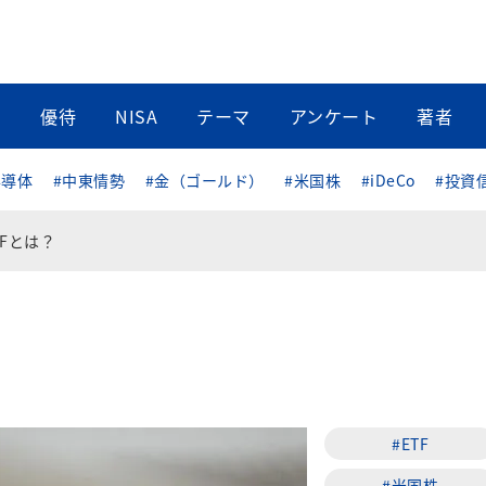
当
優待
NISA
テーマ
アンケート
著者
半導体
#中東情勢
#金（ゴールド）
#米国株
#iDeCo
#投資
TFとは？
#ETF
#米国株