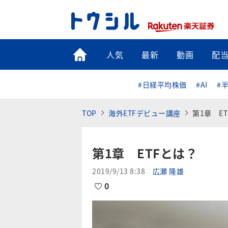
トップ
人気
最新
動画
配
#日経平均株価
#AI
#
TOP
海外ETFデビュー講座
第1章 E
第1章 ETFとは？
2019/9/13 8:38
広瀬 隆雄
0