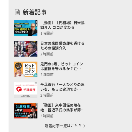
新着記事
［動画］【円相場】日米協
調介入 ココが変わる
1時間前
日本の米国債売却を避ける
ための協調介入
2時間前
鬼門の8月、ビットコイン
は底値を守れるか？注…
2時間前
千葉銀行「一人ひとりの思
いを、もっと実現でき…
2時間前
［動画］米中関係の現在
地：習近平氏の訪米が節…
3時間前
新着記事一覧はこちら