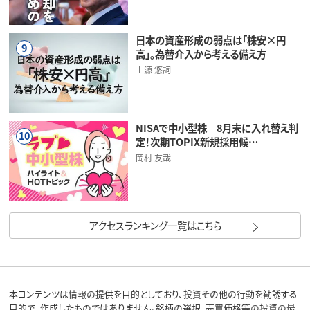
日本の資産形成の弱点は「株安×円
9
高」。為替介入から考える備え方
上源 悠詞
NISAで中小型株 8月末に入れ替え判
10
定！次期TOPIX新規採用候…
岡村 友哉
アクセスランキング一覧はこちら
本コンテンツは情報の提供を目的としており、投資その他の行動を勧誘する
目的で、作成したものではありません。銘柄の選択、売買価格等の投資の最