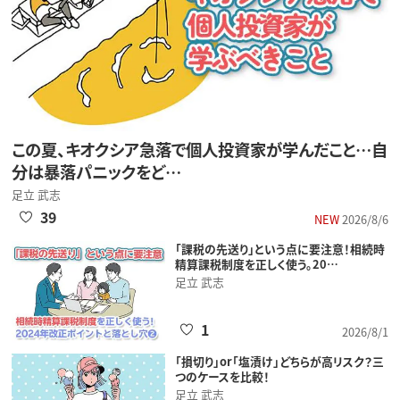
この夏、キオクシア急落で個人投資家が学んだこと…自
分は暴落パニックをど…
足立 武志
39
NEW
2026/8/6
「課税の先送り」という点に要注意！相続時
精算課税制度を正しく使う。20…
足立 武志
1
2026/8/1
「損切り」or「塩漬け」どちらが高リスク？三
つのケースを比較！
足立 武志