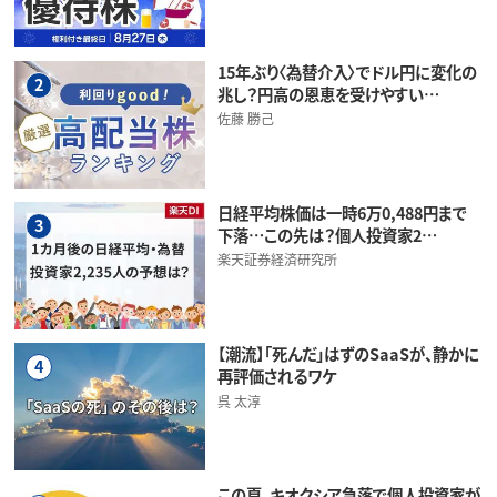
15年ぶり〈為替介入〉でドル円に変化の
2
兆し？円高の恩恵を受けやすい…
佐藤 勝己
日経平均株価は一時6万0,488円まで
3
下落…この先は？個人投資家2…
楽天証券経済研究所
【潮流】「死んだ」はずのSaaSが、静かに
4
再評価されるワケ
呉 太淳
この夏、キオクシア急落で個人投資家が