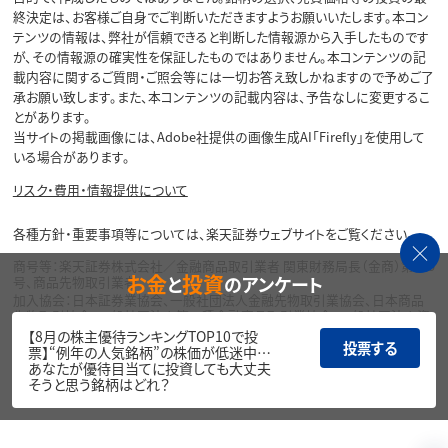
終決定は、お客様ご自身でご判断いただきますようお願いいたします。本コン
テンツの情報は、弊社が信頼できると判断した情報源から入手したものです
が、その情報源の確実性を保証したものではありません。本コンテンツの記
載内容に関するご質問・ご照会等には一切お答え致しかねますので予めご了
承お願い致します。また、本コンテンツの記載内容は、予告なしに変更するこ
とがあります。
当サイトの掲載画像には、Adobe社提供の画像生成AI「Firefly」を使用して
いる場合があります。
リスク・費用・情報提供について
各種方針・重要事項等については、楽天証券ウェブサイトをご覧ください。
商号等：楽天証券株式会社／金融商品取引業者 関東財務局長（金商）第195
お金
投資
と
のアンケート
号、商品先物取引業者
加入協会：日本証券業協会、一般社団法人金融先物取引業協会、日本商品
先物取引協会、一般社団法人第二種金融商品取引業協会、一般社団法人資
産運用業協会
【8月の株主優待ランキングTOP10で投
投票する
票】“例年の人気銘柄”の株価が低迷中…
Copyright©
あなたが優待目当てに投資しても大丈夫
1999-2026 Rakuten Securities, Inc. All
そうと思う銘柄はどれ？
Rights Reserved.