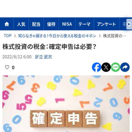
人気
配当
優待
NISA
テーマ
アンケート
著者
TOP
知らなきゃ損する！今日から使える税金のキホン
株式投資の税金：確定申告は必要？
株式投資の税金：確定申告は必要？
2022/8/12 6:00
足立 武志
0