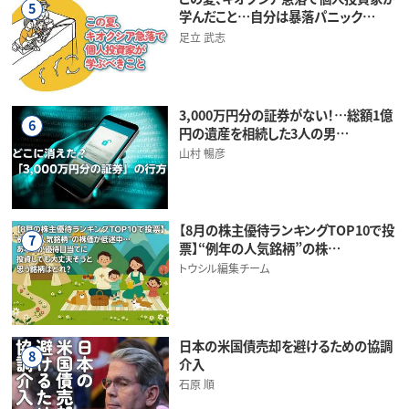
5
学んだこと…自分は暴落パニック…
足立 武志
3,000万円分の証券がない！…総額1億
6
円の遺産を相続した3人の男…
山村 暢彦
【8月の株主優待ランキングTOP10で投
7
票】“例年の人気銘柄”の株…
トウシル編集チーム
日本の米国債売却を避けるための協調
8
介入
石原 順