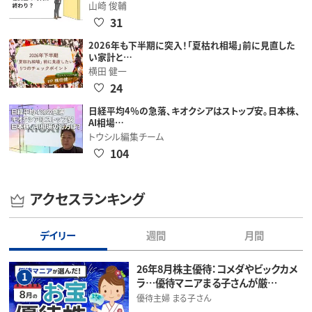
山崎 俊輔
31
2026年も下半期に突入！「夏枯れ相場」前に見直した
い家計と…
横田 健一
24
日経平均4％の急落、キオクシアはストップ安。日本株、
AI相場…
トウシル編集チーム
104
アクセスランキング
デイリー
週間
月間
26年8月株主優待：コメダやビックカメ
1
ラ…優待マニアまる子さんが厳…
優待主婦 まる子さん