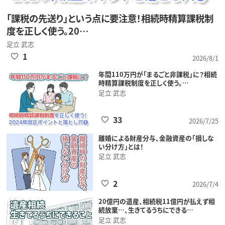
「課税の先送り」という点に要注意！相続時精算課税制
度を正しく使う。20…
足立 武志
1
2026/8/1
年間110万円が「まるごと非課税」に？相続
時精算課税制度を正しく使う。…
足立 武志
33
2026/7/25
離婚による財産分与、金融資産の「損しな
い分け方」とは！
足立 武志
2
2026/7/4
20億円の遺産、相続税11億円が払えず相
続放棄…、生きてるうちにできる…
足立 武志