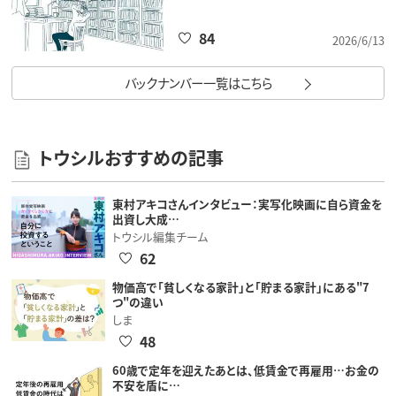
84
2026/6/13
バックナンバー一覧はこちら
トウシルおすすめの記事
東村アキコさんインタビュー：実写化映画に自ら資金を
出資し大成…
トウシル編集チーム
62
物価高で「貧しくなる家計」と「貯まる家計」にある"7
つ"の違い
しま
48
60歳で定年を迎えたあとは、低賃金で再雇用…お金の
不安を盾に…