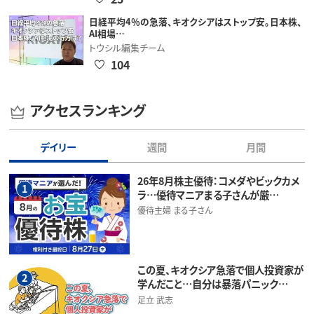
日経平均4％の急落、キオクシアはストップ安。日本株、
AI相場…
トウシル編集チーム
104
アクセスランキング
デイリー
週間
月間
26年8月株主優待：コメダやビックカメ
1
ラ…優待マニアまる子さんが厳…
優待主婦 まる子さん
この夏、キオクシア急落で個人投資家が
2
学んだこと…自分は暴落パニック…
足立 武志