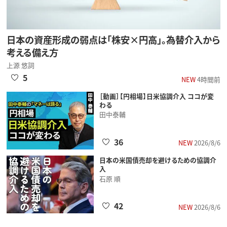
日本の資産形成の弱点は「株安×円高」。為替介入から
考える備え方
上源 悠詞
5
NEW
4時間前
［動画］【円相場】日米協調介入 ココが変
わる
田中泰輔
36
NEW
2026/8/6
日本の米国債売却を避けるための協調介
入
石原 順
42
NEW
2026/8/6