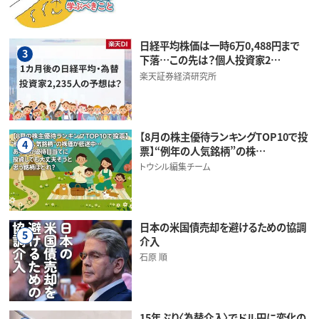
日経平均株価は一時6万0,488円まで
3
下落…この先は？個人投資家2…
楽天証券経済研究所
【8月の株主優待ランキングTOP10で投
4
票】“例年の人気銘柄”の株…
トウシル編集チーム
日本の米国債売却を避けるための協調
5
介入
石原 順
15年ぶり〈為替介入〉でドル円に変化の