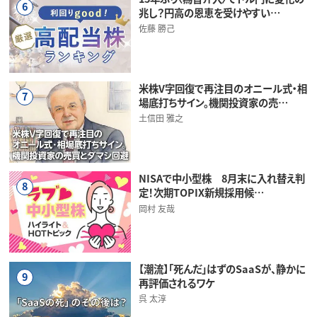
6
兆し？円高の恩恵を受けやすい…
佐藤 勝己
米株V字回復で再注目のオニール式・相
7
場底打ちサイン。機関投資家の売…
土信田 雅之
NISAで中小型株 8月末に入れ替え判
8
定！次期TOPIX新規採用候…
岡村 友哉
【潮流】「死んだ」はずのSaaSが、静かに
9
再評価されるワケ
呉 太淳