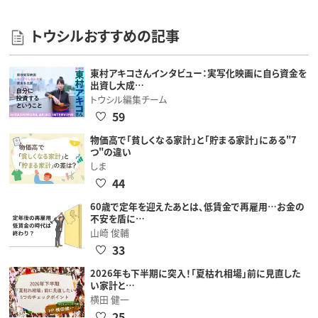
トウシルおすすめの記事
東村アキコさんインタビュー：実写化映画に自ら資金を
出資し大成…
トウシル編集チーム
59
物価高で「貧しくなる家計」と「貯まる家計」にある"7
つ"の違い
しま
44
60歳で定年を迎えたあとは、低賃金で再雇用…お金の
不安を盾に…
山崎 俊輔
33
2026年も下半期に突入！「夏枯れ相場」前に見直した
い家計と…
横田 健一
25