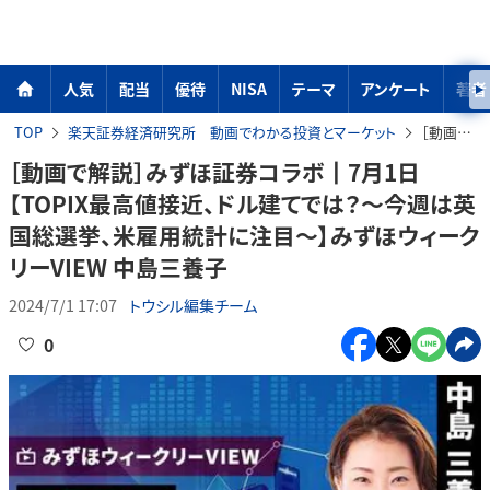
人気
配当
優待
NISA
テーマ
アンケート
著者
TOP
楽天証券経済研究所 動画でわかる投資とマーケット
［動画で解説］みずほ証券コラボ┃7月1日【TOPIX最高値接近、ドル建てでは？～今週は英国総選挙、米雇用統計に注目～】みずほウィークリーVIEW 中島三養子
［動画で解説］みずほ証券コラボ┃7月1日
【TOPIX最高値接近、ドル建てでは？～今週は英
国総選挙、米雇用統計に注目～】みずほウィーク
リーVIEW 中島三養子
2024/7/1 17:07
トウシル編集チーム
0