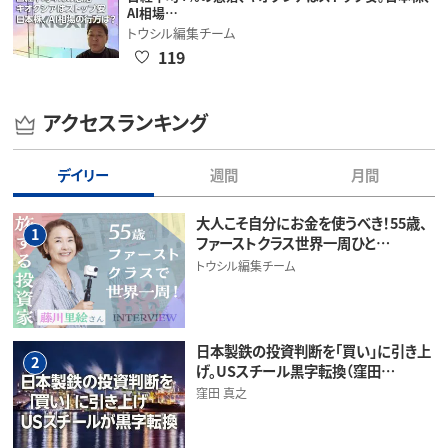
AI相場…
トウシル編集チーム
119
アクセスランキング
デイリー
週間
月間
大人こそ自分にお金を使うべき！55歳、
1
ファーストクラス世界一周ひと…
トウシル編集チーム
日本製鉄の投資判断を「買い」に引き上
2
げ。USスチール黒字転換（窪田…
窪田 真之