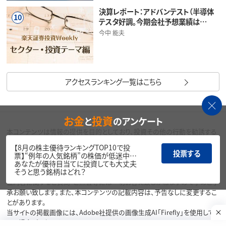
決算レポート：アドバンテスト（半導体
10
テスタ好調。今期会社予想業績は…
今中 能夫
アクセスランキング一覧はこちら
お金
投資
と
のアンケート
本コンテンツは情報の提供を目的としており、投資その他の行動を勧誘する
目的で、作成したものではありません。銘柄の選択、売買価格等の投資の最
【8月の株主優待ランキングTOP10で投
終決定は、お客様ご自身でご判断いただきますようお願いいたします。本コン
投票する
票】“例年の人気銘柄”の株価が低迷中…
テンツの情報は、弊社が信頼できると判断した情報源から入手したものです
あなたが優待目当てに投資しても大丈夫
そうと思う銘柄はどれ？
が、その情報源の確実性を保証したものではありません。本コンテンツの記
載内容に関するご質問・ご照会等には一切お答え致しかねますので予めご了
承お願い致します。また、本コンテンツの記載内容は、予告なしに変更するこ
とがあります。
当サイトの掲載画像には、Adobe社提供の画像生成AI「Firefly」を使用して
いる場合があります。