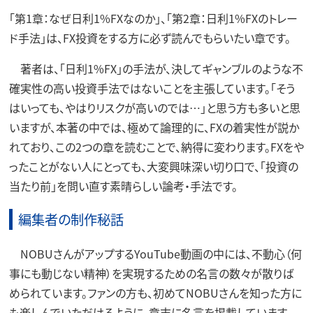
「第1章：なぜ日利1%FXなのか」、「第2章：日利1%FXのトレー
ド手法」は、FX投資をする方に必ず読んでもらいたい章です。
著者は、「日利1%FX」の手法が、決してギャンブルのような不
確実性の高い投資手法ではないことを主張しています。「そう
はいっても、やはりリスクが高いのでは…」と思う方も多いと思
いますが、本著の中では、極めて論理的に、FXの着実性が説か
れており、この2つの章を読むことで、納得に変わります。FXをや
ったことがない人にとっても、大変興味深い切り口で、「投資の
当たり前」を問い直す素晴らしい論考・手法です。
編集者の制作秘話
NOBUさんがアップするYouTube動画の中には、不動心（何
事にも動じない精神）を実現するための名言の数々が散りば
められています。ファンの方も、初めてNOBUさんを知った方に
も楽しんでいただけるように、章末に名言を掲載しています。