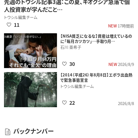
先週のトウシル記事3選：この夏、キオクシア急落で個
人投資家が学んだこと…
トウシル編集チーム
11
NEW
17時間前
【NISA貧乏になるな】資産は増えているの
に「毎月カツカツ」…手取り月…
石川 亜希子
30
NEW
2026/8/9
【2014（平成26）年8月8日】エボラ出血熱
で緊急事態宣言
トウシル編集チーム
22
2026/8/8
バックナンバー