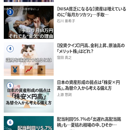
【NISA貧乏になるな】資産は増えている
3
のに「毎月カツカツ」…手取…
石川 亜希子
【投資クイズ】円高、金利上昇、原油高の
4
「メリット株」はどれ？
窪田 真之
日本の資産形成の弱点は「株安×円
5
高」。為替介入から考える備え方
上源 悠詞
配当利回り5.7％の「出遅れ高配当銘
6
柄」も…夏枯れ相場の中、ひそか…