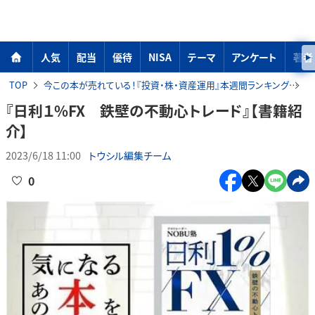
人気
配当
優待
NISA
テーマ
アンケート
著者
TOP
今この本が売れている！『投資・株・資産運用』本週間ランキング
『
『日利１%FX 鉄壁の不動心トレード』【書籍紹
介】
2023/6/18 11:00
トウシル編集チーム
0