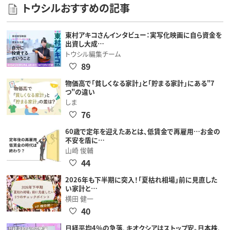
トウシルおすすめの記事
東村アキコさんインタビュー：実写化映画に自ら資金を
出資し大成…
トウシル編集チーム
89
物価高で「貧しくなる家計」と「貯まる家計」にある"7
つ"の違い
しま
76
60歳で定年を迎えたあとは、低賃金で再雇用…お金の
不安を盾に…
山崎 俊輔
44
2026年も下半期に突入！「夏枯れ相場」前に見直した
い家計と…
横田 健一
40
日経平均4％の急落、キオクシアはストップ安。日本株、