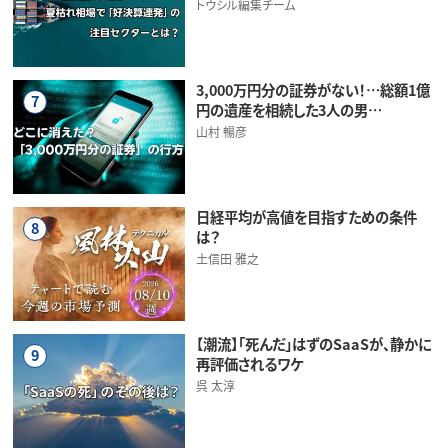
トウシル編集チーム
3,000万円分の証券がない！…総額1億
7
円の遺産を相続した3人の男…
山村 暢彦
日経平均が高値を目指すための条件
8
は？
土信田 雅之
【潮流】「死んだ」はずのSaaSが、静かに
9
再評価されるワケ
呉 太淳