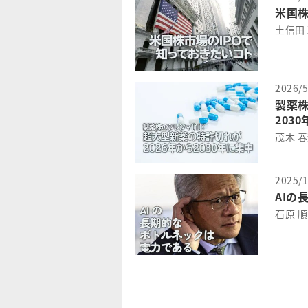
米国株
土信田
2026/5
製薬株
203
茂木 
2025/1
AIの
石原 順