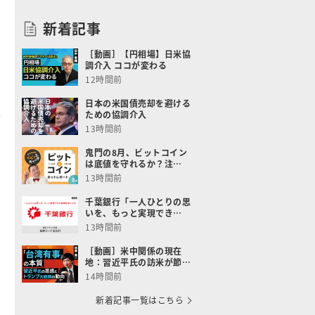
新着記事
［動画］【円相場】日米協
調介入 ココが変わる
12時間前
日本の米国債売却を避ける
ための協調介入
13時間前
鬼門の8月、ビットコイン
は底値を守れるか？注…
13時間前
千葉銀行「一人ひとりの思
いを、もっと実現でき…
13時間前
［動画］米中関係の現在
地：習近平氏の訪米が節…
14時間前
新着記事一覧はこちら