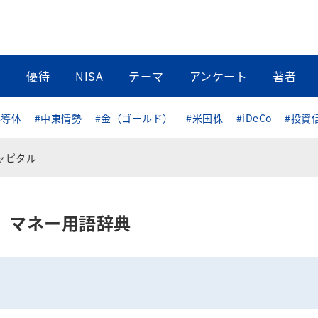
当
優待
NISA
テーマ
アンケート
著者
半導体
#中東情勢
#金（ゴールド）
#米国株
#iDeCo
#投資
ャピタル
マネー用語辞典