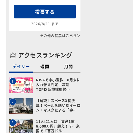
投票する
2026/8/11 まで
その他の投票はこちら＞
アクセスランキング
デイリー
週間
月間
NISAで中小型株 8月末に
1
入れ替え判定！次期
TOPIX新規採用候…
【解説】スペースX初決
2
算！ベールを脱いだイーロ
ン・マスクによる「宇…
11人に1人は「資産1億
3
6,000万円」超え！？…米
国で「百万ドル…