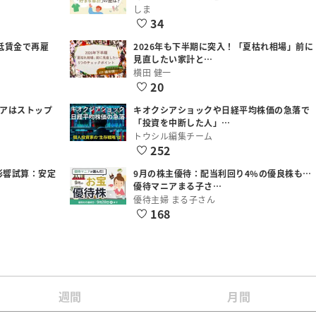
しま
34
低賃金で再雇
2026年も下半期に突入！「夏枯れ相場」前に
見直したい家計と…
横田 健一
20
シアはストップ
キオクシアショックや日経平均株価の急落で
「投資を中断した人」…
トウシル編集チーム
252
影響試算：安定
9月の株主優待：配当利回り4%の優良株も…
優待マニアまる子さ…
優待主婦 まる子さん
168
週間
月間