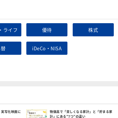
・ライフ
優待
株式
為替
iDeCo・NISA
：実写化映画に
物価高で「貧しくなる家計」と「貯まる家
計」にある"7つ"の違い