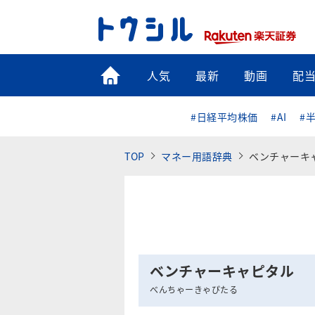
トップ
人気
最新
動画
配
#日経平均株価
#AI
#
TOP
マネー用語辞典
ベンチャーキ
ベンチャーキャピタル
べんちゃーきゃぴたる