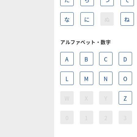
な
に
ぬ
ね
アルファベット・数字
A
B
C
D
L
M
N
O
W
X
Y
Z
0
1
2
3