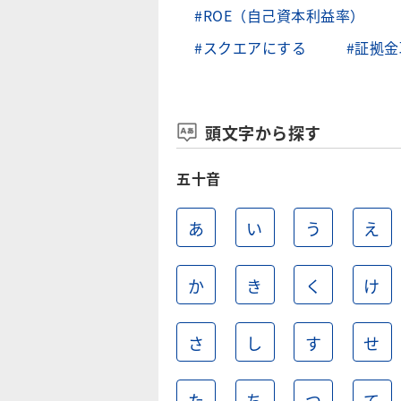
#ROE（自己資本利益率）
#スクエアにする
#証拠金
頭文字から探す
五十音
あ
い
う
え
か
き
く
け
さ
し
す
せ
た
ち
つ
て