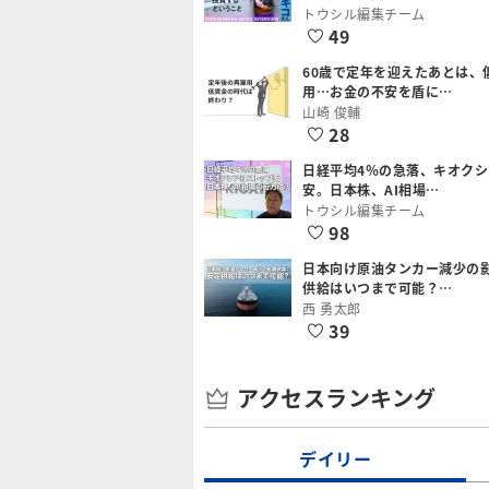
トウシル編集チーム
49
60歳で定年を迎えたあとは、
用…お金の不安を盾に…
山崎 俊輔
28
日経平均4％の急落、キオク
安。日本株、AI相場…
トウシル編集チーム
98
日本向け原油タンカー減少の
供給はいつまで可能？…
西 勇太郎
39
アクセスランキング
デイリー