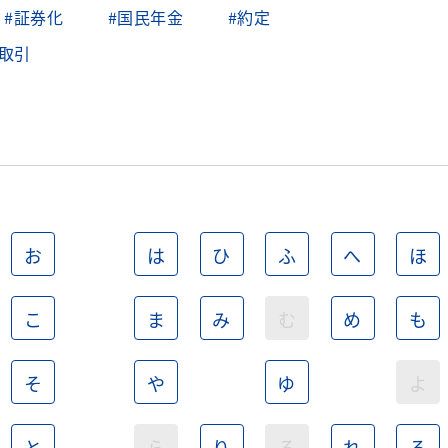
#証券化
#国民年金
#約定
取引
お
は
ひ
ふ
へ
ほ
こ
ま
み
む
め
も
そ
や
ゆ
よ
と
ら
り
る
れ
ろ