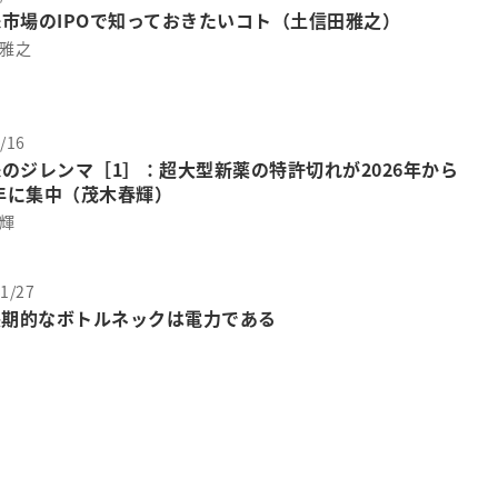
市場のIPOで知っておきたいコト（土信田雅之）
 雅之
/16
のジレンマ［1］：超大型新薬の特許切れが2026年から
0年に集中（茂木春輝）
春輝
1/27
長期的なボトルネックは電力である