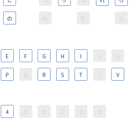
の
わ
を
ん
E
F
G
H
I
J
K
P
Q
R
S
T
U
V
4
5
6
7
8
9