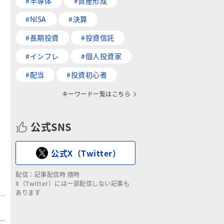
#半導体
#資産形成
#NISA
#決算
#長期投資
#投資信託
#インフレ
#個人投資家
#配当
#投資初心者
キーワード一覧はこちら
公式SNS
公式X（Twitter）
配信：記事配信時 随時
X（Twitter）には一部配信しない記事も
あります