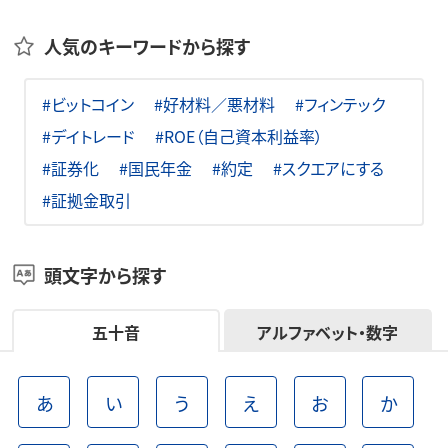
人気のキーワードから探す
#ビットコイン
#好材料／悪材料
#フィンテック
#デイトレード
#ROE（自己資本利益率）
#証券化
#国民年金
#約定
#スクエアにする
#証拠金取引
頭文字から探す
五十音
アルファベット・数字
あ
い
う
え
お
か