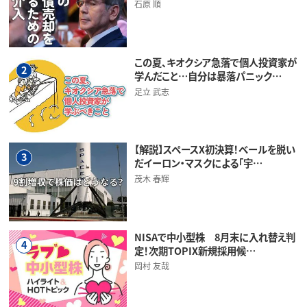
石原 順
この夏、キオクシア急落で個人投資家が
2
学んだこと…自分は暴落パニック…
足立 武志
【解説】スペースX初決算！ベールを脱い
3
だイーロン・マスクによる「宇…
茂木 春輝
NISAで中小型株 8月末に入れ替え判
4
定！次期TOPIX新規採用候…
岡村 友哉