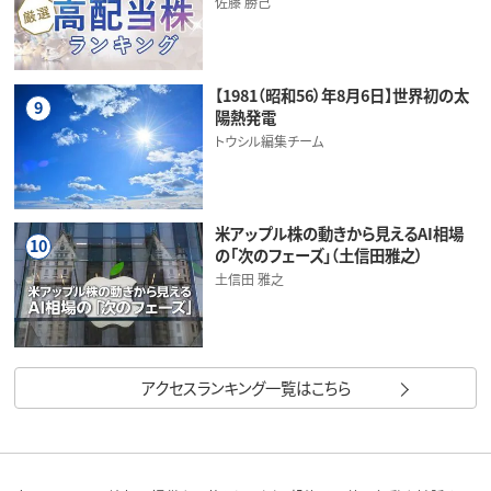
佐藤 勝己
【1981（昭和56）年8月6日】世界初の太
9
陽熱発電
トウシル編集チーム
米アップル株の動きから見えるAI相場
10
の「次のフェーズ」（土信田雅之）
土信田 雅之
アクセスランキング一覧はこちら