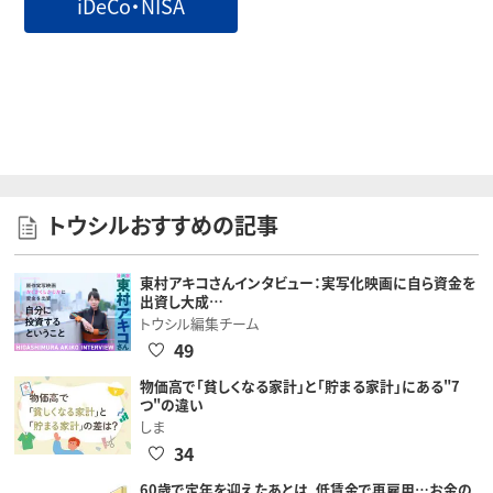
iDeCo・NISA
トウシルおすすめの記事
東村アキコさんインタビュー：実写化映画に自ら資金を
出資し大成…
トウシル編集チーム
49
物価高で「貧しくなる家計」と「貯まる家計」にある"7
つ"の違い
しま
34
60歳で定年を迎えたあとは、低賃金で再雇用…お金の