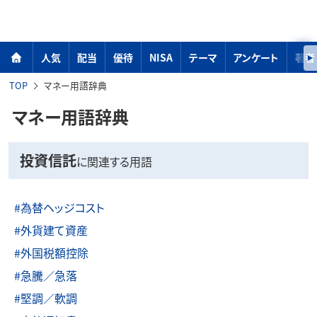
人気
配当
優待
NISA
テーマ
アンケート
著者
TOP
マネー用語辞典
マネー用語辞典
投資信託
に関連する用語
#為替ヘッジコスト
#外貨建て資産
#外国税額控除
#急騰／急落
#堅調／軟調