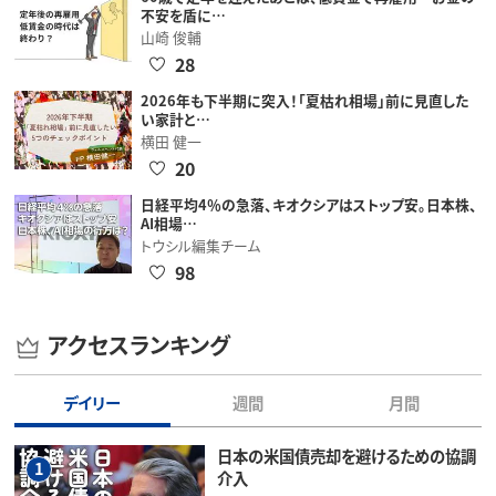
不安を盾に…
山崎 俊輔
28
2026年も下半期に突入！「夏枯れ相場」前に見直した
い家計と…
横田 健一
20
日経平均4％の急落、キオクシアはストップ安。日本株、
AI相場…
トウシル編集チーム
98
アクセスランキング
デイリー
週間
月間
日本の米国債売却を避けるための協調
1
介入