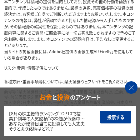
本コンテンツは情報の提供を目的としており、投資その他の行動を勧誘する
目的で、作成したものではありません。銘柄の選択、売買価格等の投資の最
終決定は、お客様ご自身でご判断いただきますようお願いいたします。本コン
テンツの情報は、弊社が信頼できると判断した情報源から入手したものです
が、その情報源の確実性を保証したものではありません。本コンテンツの記
載内容に関するご質問・ご照会等には一切お答え致しかねますので予めご了
承お願い致します。また、本コンテンツの記載内容は、予告なしに変更するこ
とがあります。
当サイトの掲載画像には、Adobe社提供の画像生成AI「Firefly」を使用して
いる場合があります。
リスク・費用・情報提供について
各種方針・重要事項等については、楽天証券ウェブサイトをご覧ください。
商号等：楽天証券株式会社／金融商品取引業者 関東財務局長（金商）第195
お金
投資
と
のアンケート
号、商品先物取引業者
加入協会：日本証券業協会、一般社団法人金融先物取引業協会、日本商品
先物取引協会、一般社団法人第二種金融商品取引業協会、一般社団法人資
産運用業協会
【8月の株主優待ランキングTOP10で投
投票する
票】“例年の人気銘柄”の株価が低迷中…
Copyright©
あなたが優待目当てに投資しても大丈夫
1999-2026 Rakuten Securities, Inc. All
そうと思う銘柄はどれ？
Rights Reserved.