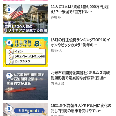
11人に1人は「資産1億6,000万円」超
5
え！？…米国で「百万ドル…
香川 睦
【8月の株主優待ランキングTOP10】イ
6
オンやビックカメラ“例年の…
福ちゃん
北米石油開発企業各社：ホルムズ海峡
7
封鎖影響で驚異的な好決算（西 勇…
西 勇太郎
15年ぶり〈為替介入〉でドル円に変化の
8
兆し？円高の恩恵を受けやすい…