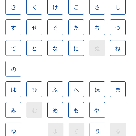
き
く
け
こ
さ
し
す
せ
そ
た
ち
つ
て
と
な
に
ぬ
ね
の
は
ひ
ふ
へ
ほ
ま
み
む
め
も
や
ゆ
よ
ら
り
る