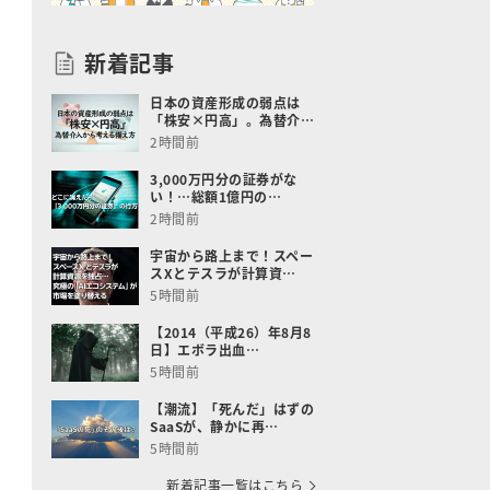
新着記事
日本の資産形成の弱点は
「株安×円高」。為替介…
2時間前
3,000万円分の証券がな
い！…総額1億円の…
2時間前
宇宙から路上まで！スペー
スXとテスラが計算資…
5時間前
【2014（平成26）年8月8
日】エボラ出血…
5時間前
【潮流】「死んだ」はずの
SaaSが、静かに再…
5時間前
新着記事一覧はこちら