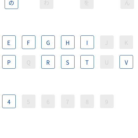
の
わ
を
ん
E
F
G
H
I
J
K
P
Q
R
S
T
U
V
4
5
6
7
8
9