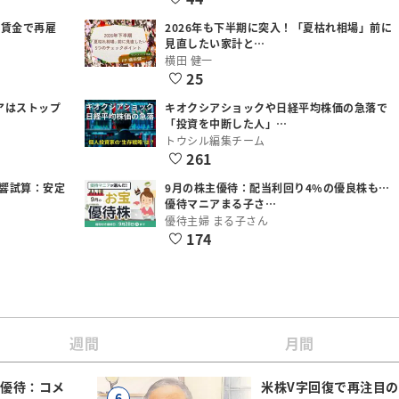
低賃金で再雇
2026年も下半期に突入！「夏枯れ相場」前に
見直したい家計と…
横田 健一
25
アはストップ
キオクシアショックや日経平均株価の急落で
「投資を中断した人」…
トウシル編集チーム
261
響試算：安定
9月の株主優待：配当利回り4%の優良株も…
優待マニアまる子さ…
優待主婦 まる子さん
174
週間
月間
主優待：コメ
米株V字回復で再注目の
6