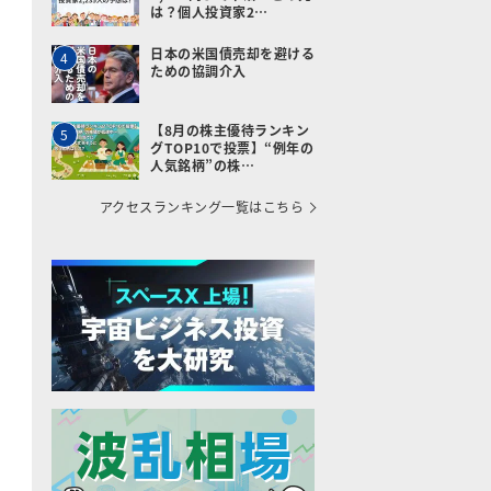
は？個人投資家2…
日本の米国債売却を避ける
4
ための協調介入
【8月の株主優待ランキン
5
グTOP10で投票】“例年の
人気銘柄”の株…
アクセスランキング一覧はこちら