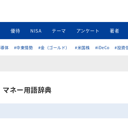
当
優待
NISA
テーマ
アンケート
著者
半導体
#中東情勢
#金（ゴールド）
#米国株
#iDeCo
#投資
マネー用語辞典