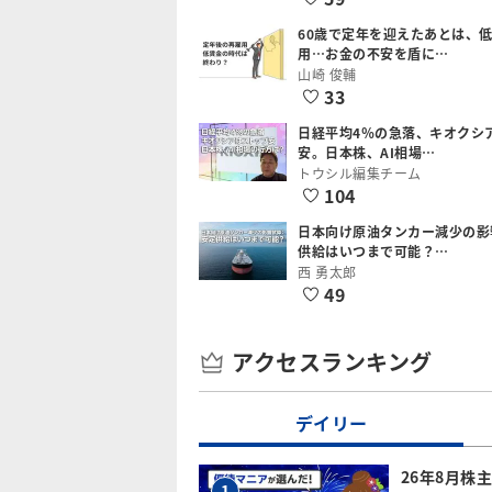
60歳で定年を迎えたあとは、
用…お金の不安を盾に…
山崎 俊輔
33
日経平均4％の急落、キオクシ
安。日本株、AI相場…
トウシル編集チーム
104
日本向け原油タンカー減少の影
供給はいつまで可能？…
西 勇太郎
49
アクセスランキング
デイリー
26年8月株
1