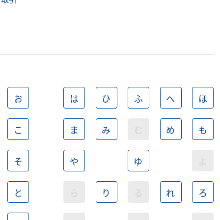
お
は
ひ
ふ
へ
ほ
こ
ま
み
む
め
も
そ
や
ゆ
よ
と
ら
り
る
れ
ろ