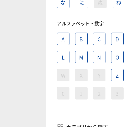
な
に
ぬ
ね
アルファベット・数字
A
B
C
D
L
M
N
O
W
X
Y
Z
0
1
2
3
カテゴリから探す