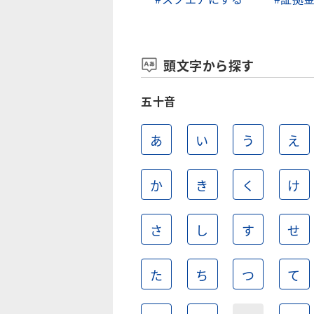
頭文字から探す
五十音
あ
い
う
え
か
き
く
け
さ
し
す
せ
た
ち
つ
て