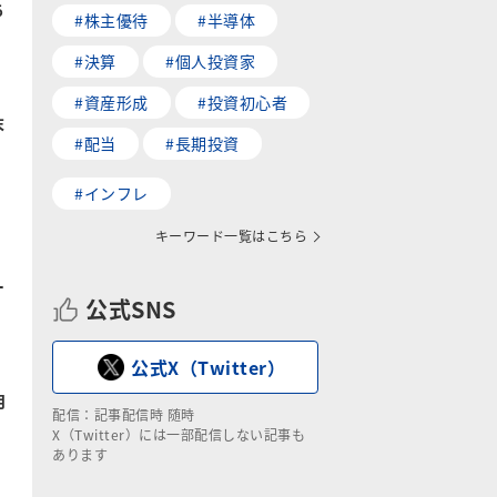
ち
#株主優待
#半導体
#決算
#個人投資家
#資産形成
#投資初心者
末
#配当
#長期投資
#インフレ
キーワード一覧はこちら
ー
公式SNS
公式X（Twitter）
月
配信：記事配信時 随時
X（Twitter）には一部配信しない記事も
あります