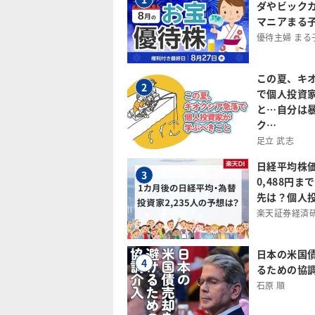
ダやビック
マニアまる
優待主婦 まる
この夏、キ
2
で個人投資
と…自分は
ク…
足立 武志
日経平均株
3
0,488円
先は？個人投
楽天証券経済
日本の米国
4
るための協
石原 順