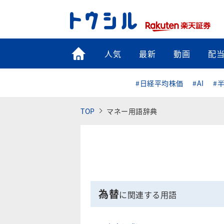
トップ
人気
最新
動画
配
#日経平均株価
#AI
#
TOP
マネー用語辞典
為替
に関連する用語