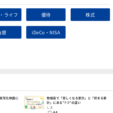
・ライフ
優待
株式
為替
iDeCo・NISA
実写化映画に
物価高で「貧しくなる家計」と「貯まる家
計」にある"7つ"の違い
しま
44