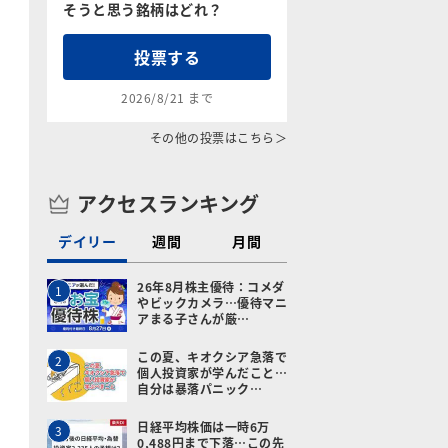
そうと思う銘柄はどれ？
投票する
2026/8/21 まで
その他の投票はこちら＞
アクセスランキング
デイリー
週間
月間
26年8月株主優待：コメダ
1
やビックカメラ…優待マニ
アまる子さんが厳…
この夏、キオクシア急落で
2
個人投資家が学んだこと…
自分は暴落パニック…
日経平均株価は一時6万
3
0,488円まで下落…この先