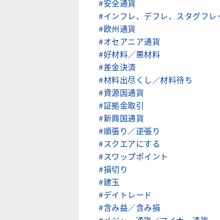
#安全通貨
#インフレ、デフレ、スタグフレ
#欧州通貨
#オセアニア通貨
#好材料／悪材料
#差金決済
#材料出尽くし／材料待ち
#資源国通貨
#証拠金取引
#新興国通貨
#順張り／逆張り
#スクエアにする
#スワップポイント
#損切り
#建玉
#デイトレード
#含み益／含み損