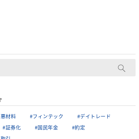
す
／悪材料
#フィンテック
#デイトレード
#証券化
#国民年金
#約定
金取引