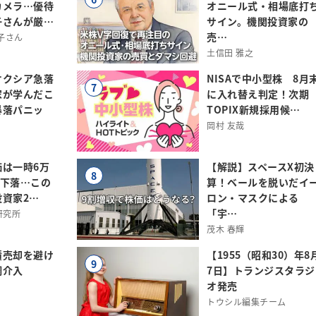
カメラ…優待
オニール式・相場底打
子さんが厳…
サイン。機関投資家の
売…
子さん
土信田 雅之
オクシア急落
NISAで中小型株 8月
7
家が学んだこ
に入れ替え判定！次期
暴落パニッ
TOPIX新規採用候…
岡村 友哉
価は一時6万
【解説】スペースX初決
8
まで下落…この
算！ベールを脱いだイ
資家2…
ロン・マスクによる
「宇…
研究所
茂木 春輝
債売却を避け
【1955（昭和30）年8
9
調介入
7日】トランジスタラジ
オ発売
トウシル編集チーム