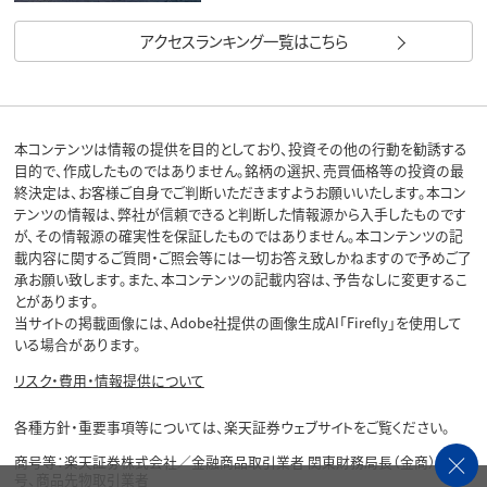
アクセスランキング一覧はこちら
本コンテンツは情報の提供を目的としており、投資その他の行動を勧誘する
目的で、作成したものではありません。銘柄の選択、売買価格等の投資の最
終決定は、お客様ご自身でご判断いただきますようお願いいたします。本コン
テンツの情報は、弊社が信頼できると判断した情報源から入手したものです
が、その情報源の確実性を保証したものではありません。本コンテンツの記
載内容に関するご質問・ご照会等には一切お答え致しかねますので予めご了
承お願い致します。また、本コンテンツの記載内容は、予告なしに変更するこ
とがあります。
当サイトの掲載画像には、Adobe社提供の画像生成AI「Firefly」を使用して
いる場合があります。
リスク・費用・情報提供について
各種方針・重要事項等については、楽天証券ウェブサイトをご覧ください。
商号等：楽天証券株式会社／金融商品取引業者 関東財務局長（金商）第195
号、商品先物取引業者