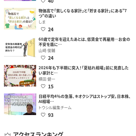
40
物価高で「貧しくなる家計」と「貯まる家計」にある"7
つ"の違い
しま
24
60歳で定年を迎えたあとは、低賃金で再雇用…お金の
不安を盾に…
山崎 俊輔
24
2026年も下半期に突入！「夏枯れ相場」前に見直した
い家計と…
横田 健一
15
日経平均4％の急落、キオクシアはストップ安。日本株、
AI相場…
トウシル編集チーム
93
アクセスランキング