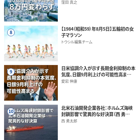
窪田 真之
【1984（昭和59）年8月5日】五輪初の女
8
子マラソン
トウシル編集チーム
日米協調介入が示す長期金利抑制の本
9
気度、日銀9月利上げの可能性高ま…
愛宕 伸康
北米石油開発企業各社：ホルムズ海峡
10
封鎖影響で驚異的な好決算（西 勇…
西 勇太郎