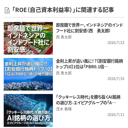
「ROE（自己資本利益率）」に関連する記事
即席麺で世界一、インドネシアのインド
フード社に割安感（西 勇太郎）
西 勇太郎
2026/7/23
金利上昇が追い風に！？【割安銀行銘柄
トップ10】1位は「PBR0.1倍…
西 勇太郎
2026/7/16
「クッキーレス時代」を勝ち抜くAI銘柄
の選び方-エイピアグループの「A…
茂木 春輝
2026/7/11