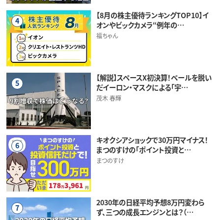
【8月の株主優待ランキングTOP10】イ
4
オンやビックカメラ“例年の…
福ちゃん
【解説】スペースX初決算！ベールを脱い
5
だイーロン・マスクによる「宇…
茂木 春輝
キオクシアショックで30万円マイナス！
6
まつのすけの「ポイント投資と…
まつのすけ
2030年の日経平均予想8万円変わら
7
ず、三つの成長エンジンとは？（…