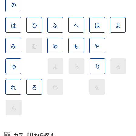
の
は
ひ
ふ
へ
ほ
ま
み
む
め
も
や
ゆ
よ
ら
り
る
れ
ろ
わ
を
ん
カテゴリから探す