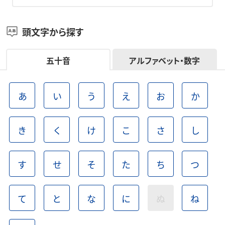
頭文字から探す
五十音
アルファベット・数字
あ
い
う
え
お
か
き
く
け
こ
さ
し
す
せ
そ
た
ち
つ
て
と
な
に
ぬ
ね