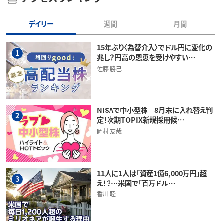
デイリー
週間
月間
15年ぶり〈為替介入〉でドル円に変化の
1
兆し？円高の恩恵を受けやすい…
佐藤 勝己
NISAで中小型株 8月末に入れ替え判
2
定！次期TOPIX新規採用候…
岡村 友哉
11人に1人は「資産1億6,000万円」超
3
え！？…米国で「百万ドル…
香川 睦