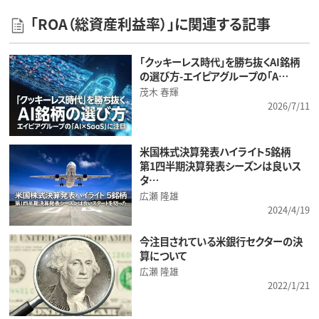
「ROA（総資産利益率）」に関連する記事
「クッキーレス時代」を勝ち抜くAI銘柄
の選び方-エイピアグループの「A…
茂木 春輝
2026/7/11
米国株式決算発表ハイライト5銘柄
第1四半期決算発表シーズンは良いス
タ…
広瀬 隆雄
2024/4/19
今注目されている米銀行セクターの決
算について
広瀬 隆雄
2022/1/21