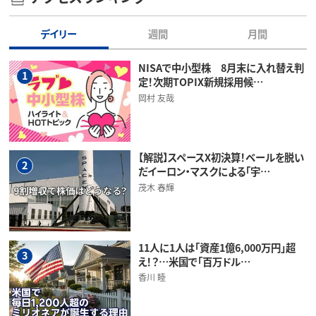
デイリー
週間
月間
NISAで中小型株 8月末に入れ替え判
1
定！次期TOPIX新規採用候…
岡村 友哉
【解説】スペースX初決算！ベールを脱い
2
だイーロン・マスクによる「宇…
茂木 春輝
11人に1人は「資産1億6,000万円」超
3
え！？…米国で「百万ドル…
香川 睦