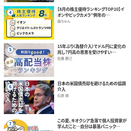
【8月の株主優待ランキングTOP10】イ
4
オンやビックカメラ“例年の…
福ちゃん
15年ぶり〈為替介入〉でドル円に変化の
5
兆し？円高の恩恵を受けやすい…
佐藤 勝己
日本の米国債売却を避けるための協調
6
介入
石原 順
この夏、キオクシア急落で個人投資家が
7
学んだこと…自分は暴落パニック…