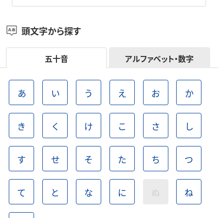
頭文字から探す
五十音
アルファベット・数字
あ
い
う
え
お
か
き
く
け
こ
さ
し
す
せ
そ
た
ち
つ
て
と
な
に
ぬ
ね