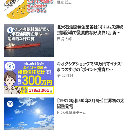
足立 武志
北米石油開発企業各社：ホルムズ海峡
8
封鎖影響で驚異的な好決算（西 勇…
西 勇太郎
キオクシアショックで30万円マイナス！
9
まつのすけの「ポイント投資と…
まつのすけ
【1981（昭和56）年8月6日】世界初の太
10
陽熱発電
トウシル編集チーム