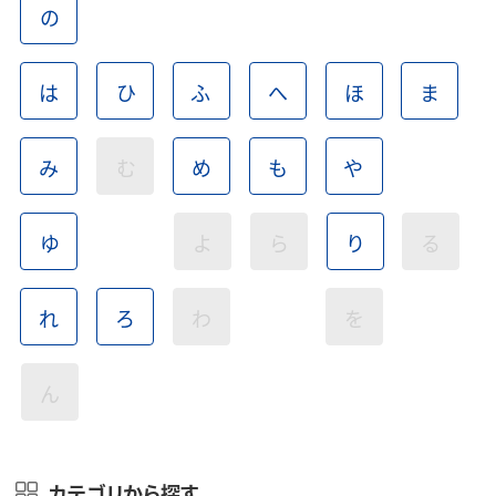
の
は
ひ
ふ
へ
ほ
ま
み
む
め
も
や
ゆ
よ
ら
り
る
れ
ろ
わ
を
ん
カテゴリから探す