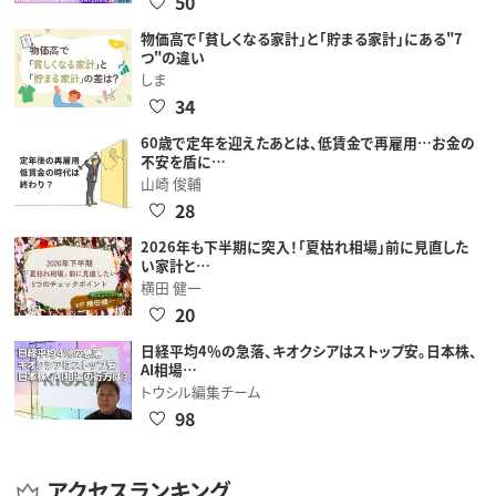
50
物価高で「貧しくなる家計」と「貯まる家計」にある"7
つ"の違い
しま
34
60歳で定年を迎えたあとは、低賃金で再雇用…お金の
不安を盾に…
山崎 俊輔
28
2026年も下半期に突入！「夏枯れ相場」前に見直した
い家計と…
横田 健一
20
日経平均4％の急落、キオクシアはストップ安。日本株、
AI相場…
トウシル編集チーム
98
アクセスランキング