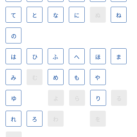
て
と
な
に
ぬ
ね
の
は
ひ
ふ
へ
ほ
ま
み
む
め
も
や
ゆ
よ
ら
り
る
れ
ろ
わ
を