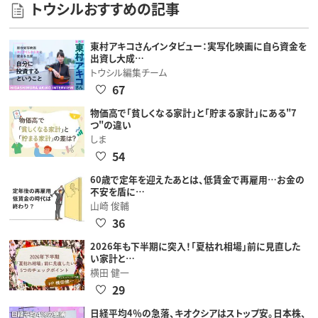
トウシルおすすめの記事
東村アキコさんインタビュー：実写化映画に自ら資金を
出資し大成…
トウシル編集チーム
67
物価高で「貧しくなる家計」と「貯まる家計」にある"7
つ"の違い
しま
54
60歳で定年を迎えたあとは、低賃金で再雇用…お金の
不安を盾に…
山崎 俊輔
36
2026年も下半期に突入！「夏枯れ相場」前に見直した
い家計と…
横田 健一
29
日経平均4％の急落、キオクシアはストップ安。日本株、