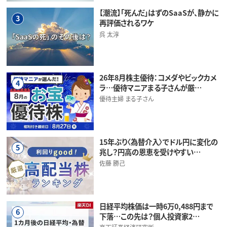
【潮流】「死んだ」はずのSaaSが、静かに
3
再評価されるワケ
呉 太淳
26年8月株主優待：コメダやビックカメ
4
ラ…優待マニアまる子さんが厳…
優待主婦 まる子さん
15年ぶり〈為替介入〉でドル円に変化の
5
兆し？円高の恩恵を受けやすい…
佐藤 勝己
日経平均株価は一時6万0,488円まで
6
下落…この先は？個人投資家2…