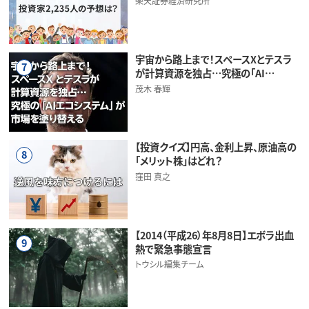
楽天証券経済研究所
宇宙から路上まで！スペースXとテスラ
7
が計算資源を独占…究極の「AI…
茂木 春輝
【投資クイズ】円高、金利上昇、原油高の
8
「メリット株」はどれ？
窪田 真之
【2014（平成26）年8月8日】エボラ出血
9
熱で緊急事態宣言
トウシル編集チーム