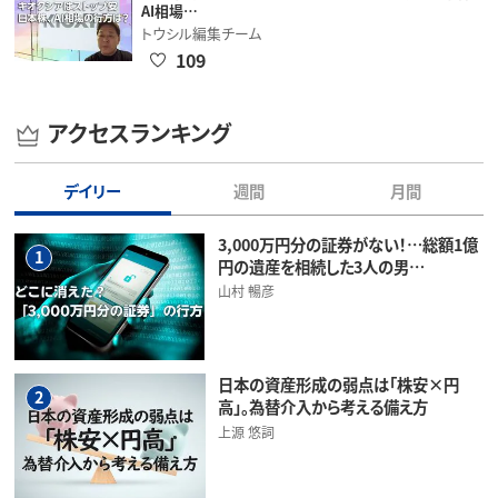
AI相場…
トウシル編集チーム
109
アクセスランキング
デイリー
週間
月間
3,000万円分の証券がない！…総額1億
1
円の遺産を相続した3人の男…
山村 暢彦
日本の資産形成の弱点は「株安×円
2
高」。為替介入から考える備え方
上源 悠詞