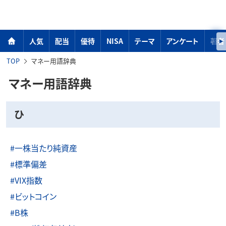
人気
配当
優待
NISA
テーマ
アンケート
著者
TOP
マネー用語辞典
マネー用語辞典
ひ
#一株当たり純資産
#標準偏差
#VIX指数
#ビットコイン
#B株