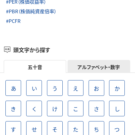
#PER（株価収益率）
#PBR（株価純資産倍率）
#PCFR
頭文字から探す
五十音
アルファベット・数字
あ
い
う
え
お
か
き
く
け
こ
さ
し
す
せ
そ
た
ち
つ