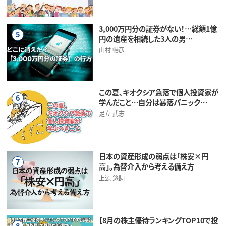
3,000万円分の証券がない！…総額1億
5
円の遺産を相続した3人の男…
山村 暢彦
この夏、キオクシア急落で個人投資家が
6
学んだこと…自分は暴落パニック…
足立 武志
日本の資産形成の弱点は「株安×円
7
高」。為替介入から考える備え方
上源 悠詞
【8月の株主優待ランキングTOP10で投
8