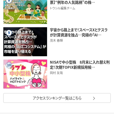
票】“例年の人気銘柄”の株…
トウシル編集チーム
宇宙から路上まで！スペースXとテスラ
9
が計算資源を独占…究極の「AI…
茂木 春輝
NISAで中小型株 8月末に入れ替え判
10
定！次期TOPIX新規採用候…
岡村 友哉
アクセスランキング一覧はこちら