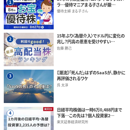
1
ラ…優待マニアまる子さんが厳…
優待主婦 まる子さん
15年ぶり〈為替介入〉でドル円に変化の
2
兆し？円高の恩恵を受けやすい…
佐藤 勝己
【潮流】「死んだ」はずのSaaSが、静かに
3
再評価されるワケ
呉 太淳
日経平均株価は一時6万0,488円まで
4
下落…この先は？個人投資家2…
楽天証券経済研究所