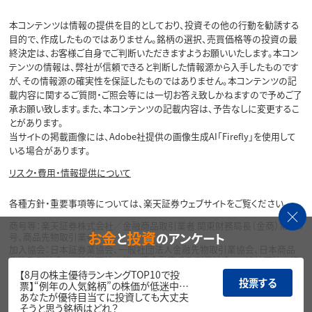
本コンテンツは情報の提供を目的としており、投資その他の行動を勧誘する
目的で、作成したものではありません。銘柄の選択、売買価格等の投資の最
終決定は、お客様ご自身でご判断いただきますようお願いいたします。本コン
テンツの情報は、弊社が信頼できると判断した情報源から入手したものです
が、その情報源の確実性を保証したものではありません。本コンテンツの記
載内容に関するご質問・ご照会等には一切お答え致しかねますので予めご了
承お願い致します。また、本コンテンツの記載内容は、予告なしに変更するこ
とがあります。
当サイトの掲載画像には、Adobe社提供の画像生成AI「Firefly」を使用して
いる場合があります。
リスク・費用・情報提供について
各種方針・重要事項等については、楽天証券ウェブサイトをご覧ください。
商号等：楽天証券株式会社／金融商品取引業者 関東財務局長（金商）第195
お金
投資
と
のアンケート
号、商品先物取引業者
加入協会：日本証券業協会、一般社団法人金融先物取引業協会、日本商品
先物取引協会、一般社団法人第二種金融商品取引業協会、一般社団法人資
産運用業協会
【8月の株主優待ランキングTOP10で投
投票する
票】“例年の人気銘柄”の株価が低迷中…
Copyright©
あなたが優待目当てに投資しても大丈夫
1999-2026 Rakuten Securities, Inc. All
そうと思う銘柄はどれ？