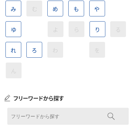
み
む
め
も
や
ゆ
よ
ら
り
る
れ
ろ
わ
を
ん
フリーワードから探す