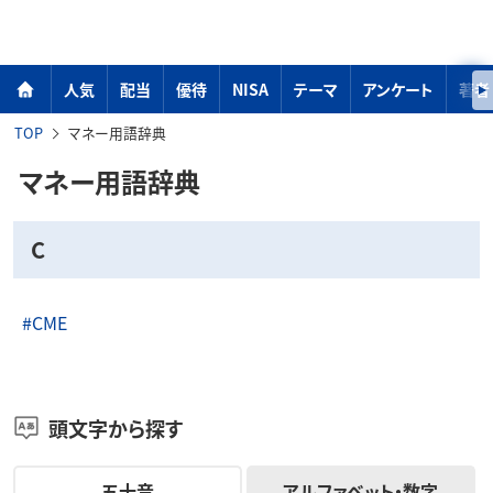
人気
配当
優待
NISA
テーマ
アンケート
著者
TOP
マネー用語辞典
マネー用語辞典
C
#CME
頭文字から探す
五十音
アルファベット・数字