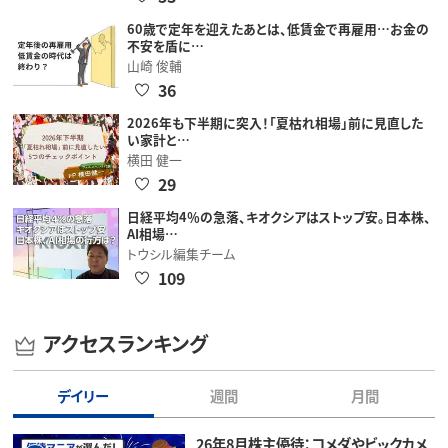
60歳で定年を迎えたあとは、低賃金で再雇用…お金の
不安を盾に…
山崎 俊輔
36
2026年も下半期に突入！「夏枯れ相場」前に見直した
い家計と…
横田 健一
29
日経平均4％の急落、キオクシアはストップ安。日本株、
AI相場…
トウシル編集チーム
109
アクセスランキング
デイリー
週間
月間
26年8月株主優待：コメダやビックカメ