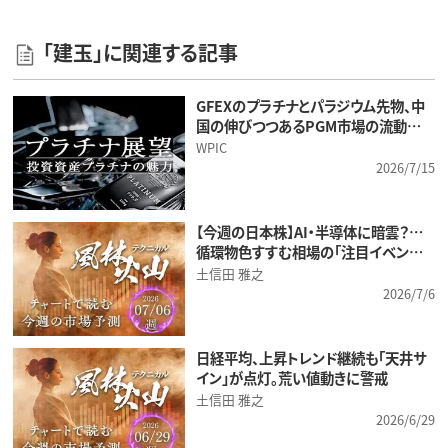
「建玉」に関連する記事
GFEXのプラチナとパラジウム先物、中
国の伸びつつあるPGM市場の流動…
WPIC
2026/7/15
【今週の日本株】AI・半導体に暗雲？…
循環物色すすむ相場の「注目イベン…
土信田 雅之
2026/7/6
日経平均、上昇トレンド継続も「天井サ
イン」が点灯。荒い値動きに警戒
土信田 雅之
2026/6/29