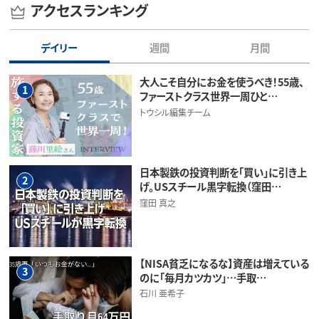
アクセスランキング
デイリー
週間
月間
大人こそ自分にお金を使うべき！55歳、
1
ファーストクラス世界一周ひと…
トウシル編集チーム
日本製鉄の投資判断を「買い」に引き上
2
げ。USスチール黒字転換（窪田…
窪田 真之
【NISA貧乏になるな】資産は増えている
3
のに「毎月カツカツ」…手取…
石川 亜希子