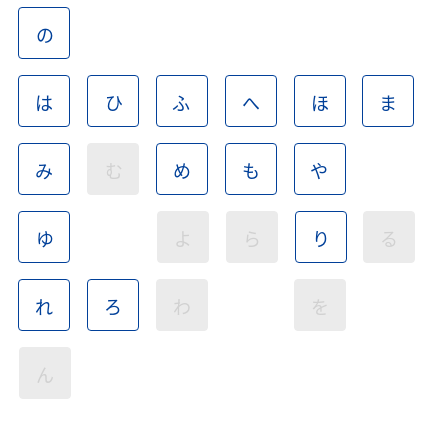
の
は
ひ
ふ
へ
ほ
ま
み
む
め
も
や
ゆ
よ
ら
り
る
れ
ろ
わ
を
ん