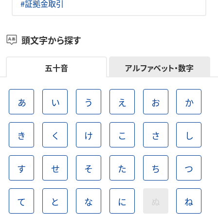
#証拠金取引
頭文字から探す
五十音
アルファベット・数字
あ
い
う
え
お
か
き
く
け
こ
さ
し
す
せ
そ
た
ち
つ
て
と
な
に
ぬ
ね