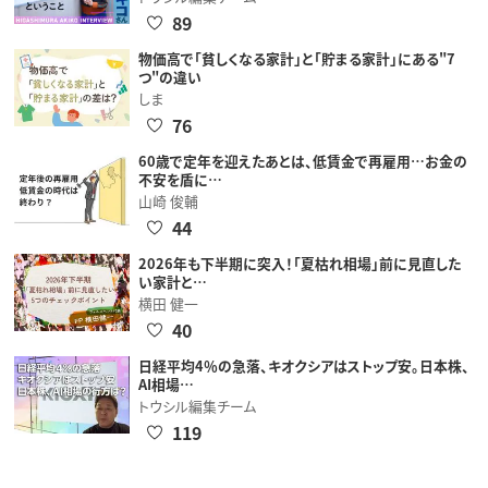
89
物価高で「貧しくなる家計」と「貯まる家計」にある"7
つ"の違い
しま
76
60歳で定年を迎えたあとは、低賃金で再雇用…お金の
不安を盾に…
山崎 俊輔
44
2026年も下半期に突入！「夏枯れ相場」前に見直した
い家計と…
横田 健一
40
日経平均4％の急落、キオクシアはストップ安。日本株、
AI相場…
トウシル編集チーム
119