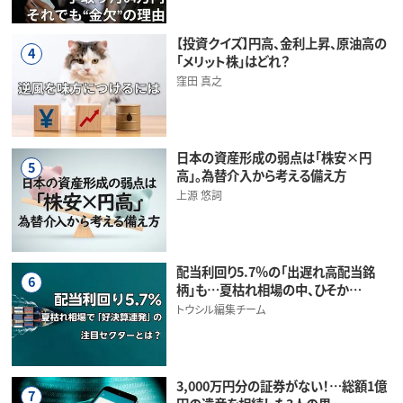
【投資クイズ】円高、金利上昇、原油高の
4
「メリット株」はどれ？
窪田 真之
日本の資産形成の弱点は「株安×円
5
高」。為替介入から考える備え方
上源 悠詞
配当利回り5.7％の「出遅れ高配当銘
6
柄」も…夏枯れ相場の中、ひそか…
トウシル編集チーム
3,000万円分の証券がない！…総額1億
7