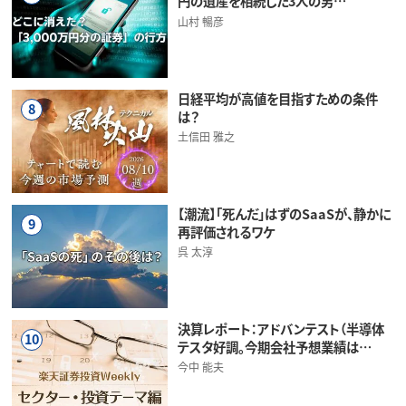
円の遺産を相続した3人の男…
山村 暢彦
日経平均が高値を目指すための条件
8
は？
土信田 雅之
【潮流】「死んだ」はずのSaaSが、静かに
9
再評価されるワケ
呉 太淳
決算レポート：アドバンテスト（半導体
10
テスタ好調。今期会社予想業績は…
今中 能夫