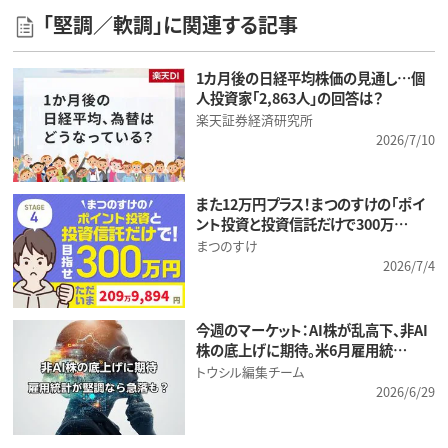
「堅調／軟調」に関連する記事
1カ月後の日経平均株価の見通し…個
人投資家「2,863人」の回答は？
楽天証券経済研究所
2026/7/10
また12万円プラス！まつのすけの「ポイ
ント投資と投資信託だけで300万…
まつのすけ
2026/7/4
今週のマーケット：AI株が乱高下、非AI
株の底上げに期待。米6月雇用統…
トウシル編集チーム
2026/6/29