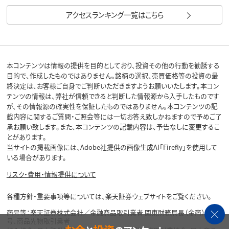
アクセスランキング一覧はこちら
本コンテンツは情報の提供を目的としており、投資その他の行動を勧誘する
目的で、作成したものではありません。銘柄の選択、売買価格等の投資の最
終決定は、お客様ご自身でご判断いただきますようお願いいたします。本コン
テンツの情報は、弊社が信頼できると判断した情報源から入手したものです
が、その情報源の確実性を保証したものではありません。本コンテンツの記
載内容に関するご質問・ご照会等には一切お答え致しかねますので予めご了
承お願い致します。また、本コンテンツの記載内容は、予告なしに変更するこ
とがあります。
当サイトの掲載画像には、Adobe社提供の画像生成AI「Firefly」を使用して
いる場合があります。
リスク・費用・情報提供について
各種方針・重要事項等については、楽天証券ウェブサイトをご覧ください。
商号等：楽天証券株式会社／金融商品取引業者 関東財務局長（金商）第195
号、商品先物取引業者