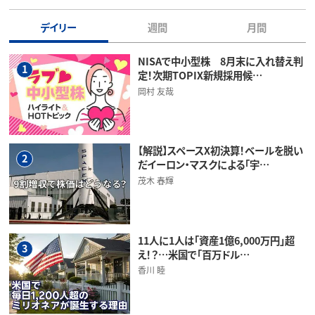
デイリー
週間
月間
NISAで中小型株 8月末に入れ替え判
1
定！次期TOPIX新規採用候…
岡村 友哉
【解説】スペースX初決算！ベールを脱い
2
だイーロン・マスクによる「宇…
茂木 春輝
11人に1人は「資産1億6,000万円」超
3
え！？…米国で「百万ドル…
香川 睦