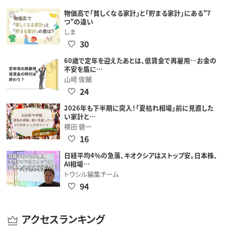
物価高で「貧しくなる家計」と「貯まる家計」にある"7
つ"の違い
しま
30
60歳で定年を迎えたあとは、低賃金で再雇用…お金の
不安を盾に…
山崎 俊輔
24
2026年も下半期に突入！「夏枯れ相場」前に見直した
い家計と…
横田 健一
16
日経平均4％の急落、キオクシアはストップ安。日本株、
AI相場…
トウシル編集チーム
94
アクセスランキング