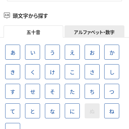
頭文字から探す
五十音
アルファベット・数字
あ
い
う
え
お
か
き
く
け
こ
さ
し
す
せ
そ
た
ち
つ
て
と
な
に
ぬ
ね