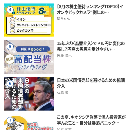
【8月の株主優待ランキングTOP10】イ
4
オンやビックカメラ“例年の…
福ちゃん
15年ぶり〈為替介入〉でドル円に変化の
5
兆し？円高の恩恵を受けやすい…
佐藤 勝己
日本の米国債売却を避けるための協調
6
介入
石原 順
この夏、キオクシア急落で個人投資家が
7
学んだこと…自分は暴落パニック…
足立 武志