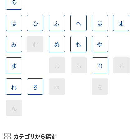
の
は
ひ
ふ
へ
ほ
ま
み
む
め
も
や
ゆ
よ
ら
り
る
れ
ろ
わ
を
ん
カテゴリから探す