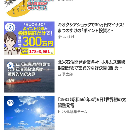
キオクシアショックで30万円マイナス！
8
まつのすけの「ポイント投資と…
まつのすけ
北米石油開発企業各社：ホルムズ海峡
9
封鎖影響で驚異的な好決算（西 勇…
西 勇太郎
【1981（昭和56）年8月6日】世界初の太
10
陽熱発電
トウシル編集チーム