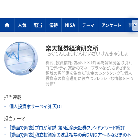
人気
配当
優待
NISA
テーマ
アンケート
著者
楽天証券経済研究所
らくてんしょうけんけいざいけんきゅうしょ
株式、投資信託、為替、ＦＸ（外国為替証拠金取引）、
コモディティ、家計のマネープランなど、さまざまな
領域の専門家を集めた“お金のシンクタンク”。個人
投資家の資産運用に役立つフレッシュな情報を日々
発信！
担当連載
個人投資家サーベイ 楽天ＤＩ
担当テーマ
［動画で解説］プロが解説！第5回楽天証券ファンドアワード総評
［動画で解説］積立投資家の波乱相場の乗り切り方～みなさまの不