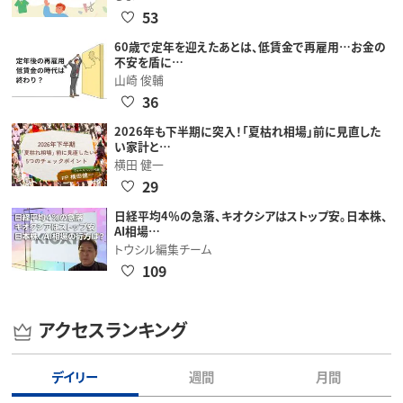
53
60歳で定年を迎えたあとは、低賃金で再雇用…お金の
不安を盾に…
山崎 俊輔
36
2026年も下半期に突入！「夏枯れ相場」前に見直した
い家計と…
横田 健一
29
日経平均4％の急落、キオクシアはストップ安。日本株、
AI相場…
トウシル編集チーム
109
アクセスランキング
デイリー
週間
月間