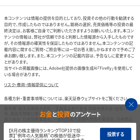
本コンテンツは情報の提供を目的としており、投資その他の行動を勧誘する
目的で、作成したものではありません。銘柄の選択、売買価格等の投資の最
終決定は、お客様ご自身でご判断いただきますようお願いいたします。本コン
テンツの情報は、弊社が信頼できると判断した情報源から入手したものです
が、その情報源の確実性を保証したものではありません。本コンテンツの記
載内容に関するご質問・ご照会等には一切お答え致しかねますので予めご了
承お願い致します。また、本コンテンツの記載内容は、予告なしに変更するこ
とがあります。
当サイトの掲載画像には、Adobe社提供の画像生成AI「Firefly」を使用して
いる場合があります。
リスク・費用・情報提供について
各種方針・重要事項等については、楽天証券ウェブサイトをご覧ください。
商号等：楽天証券株式会社／金融商品取引業者 関東財務局長（金商）第195
お金
投資
と
のアンケート
号、商品先物取引業者
加入協会：日本証券業協会、一般社団法人金融先物取引業協会、日本商品
先物取引協会、一般社団法人第二種金融商品取引業協会、一般社団法人資
産運用業協会
【8月の株主優待ランキングTOP10で投
投票する
票】“例年の人気銘柄”の株価が低迷中…
Copyright©