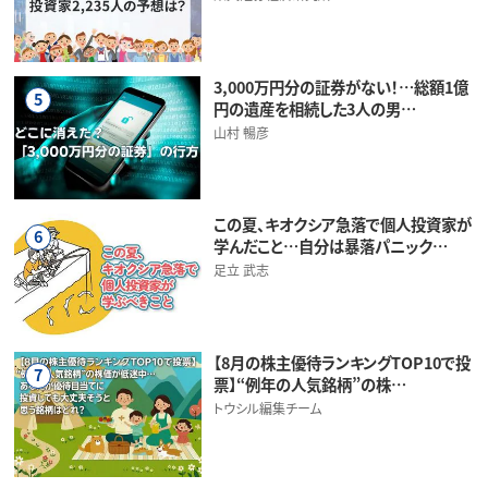
3,000万円分の証券がない！…総額1億
5
円の遺産を相続した3人の男…
山村 暢彦
この夏、キオクシア急落で個人投資家が
6
学んだこと…自分は暴落パニック…
足立 武志
【8月の株主優待ランキングTOP10で投
7
票】“例年の人気銘柄”の株…
トウシル編集チーム