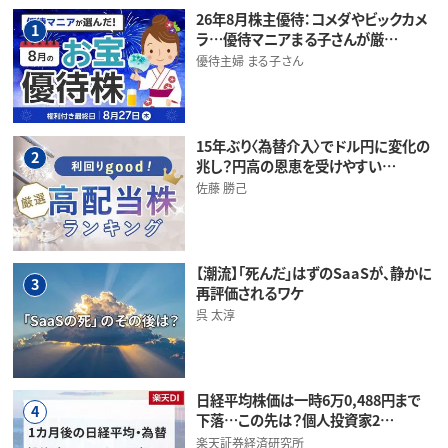
26年8月株主優待：コメダやビックカメ
1
ラ…優待マニアまる子さんが厳…
優待主婦 まる子さん
15年ぶり〈為替介入〉でドル円に変化の
2
兆し？円高の恩恵を受けやすい…
佐藤 勝己
【潮流】「死んだ」はずのSaaSが、静かに
3
再評価されるワケ
呉 太淳
日経平均株価は一時6万0,488円まで
4
下落…この先は？個人投資家2…
楽天証券経済研究所