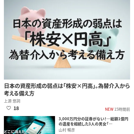
日本の資産形成の弱点は「株安×円高」。為替介入から
考える備え方
上源 悠詞
18
NEW
15時間前
3,000万円分の証券がない！…総額1億円
の遺産を相続した3人の男女「…
山村 暢彦