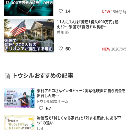
14
NEW
15時間前
11人に1人は「資産1億6,000万円」超
え！？…米国で「百万ドル長者…
香川 睦
60
NEW
2026/8/5
トウシルおすすめの記事
東村アキコさんインタビュー：実写化映画に自ら資金を
出資し大成…
トウシル編集チーム
67
物価高で「貧しくなる家計」と「貯まる家計」にある"7
つ"の違い
しま