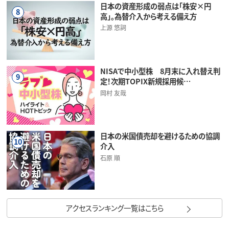
日本の資産形成の弱点は「株安×円
8
高」。為替介入から考える備え方
上源 悠詞
NISAで中小型株 8月末に入れ替え判
9
定！次期TOPIX新規採用候…
岡村 友哉
日本の米国債売却を避けるための協調
10
介入
石原 順
アクセスランキング一覧はこちら