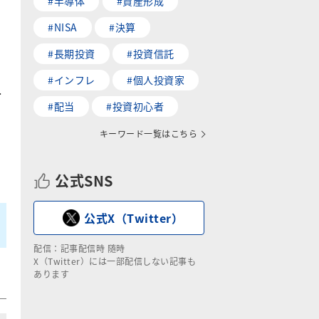
#半導体
#資産形成
#NISA
#決算
#長期投資
#投資信託
#インフレ
#個人投資家
て
#配当
#投資初心者
キーワード一覧はこちら
公式SNS
公式X（Twitter）
配信：記事配信時 随時
X（Twitter）には一部配信しない記事も
あります