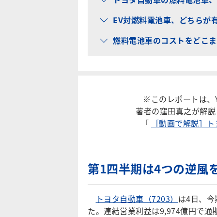
EV対燃料電池車、どちらが
燃料電池車のコストをどこま
※このレポートは、Y
著者の窪田真之が解説
「
［動画で解説］トヨ
第1四半期は4つの逆風
トヨタ自動車（7203）
は4日、今
た。連結営業利益は9,974億円で通