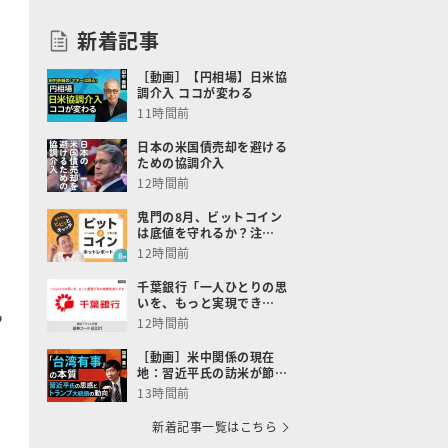
新着記事
［動画］【円相場】日米協
調介入 ココが変わる
11時間前
日本の米国債売却を避ける
ための協調介入
12時間前
鬼門の8月、ビットコイン
は底値を守れるか？注…
12時間前
千葉銀行「一人ひとりの思
いを、もっと実現でき…
ら
12時間前
［動画］米中関係の現在
地：習近平氏の訪米が節…
13時間前
新着記事一覧はこちら