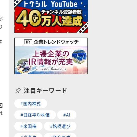
が
の
さ
注目キーワード
#国内株式
因
は
#日経平均株価
#AI
#米国株
#銘柄選び