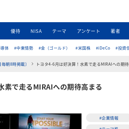
当
優待
NISA
テーマ
アンケート
著者
半導体
#中東情勢
#金（ゴールド）
#米国株
#iDeCo
#投資
日毎朝8時掲載〕
トヨタ4-6月は好決算！水素で走るMIRAIへの期待高
水素で走るMIRAIへの期待高まる
#企業情報
#テーマ株