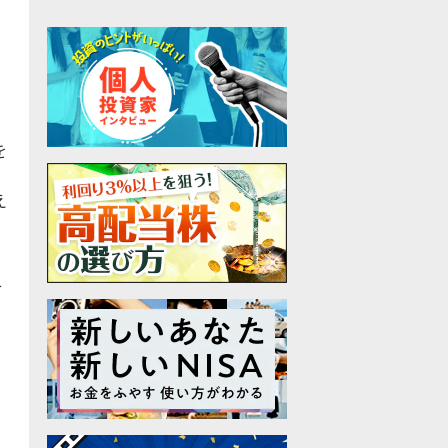
自
を
え
各