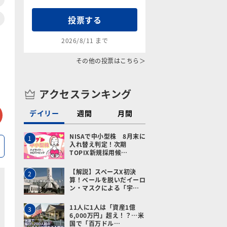
投票する
2026/8/11 まで
その他の投票はこちら＞
アクセスランキング
tter
メールで送る
デイリー
週間
月間
NISAで中小型株 8月末に
1
入れ替え判定！次期
TOPIX新規採用候…
【解説】スペースX初決
2
算！ベールを脱いだイーロ
ン・マスクによる「宇…
11人に1人は「資産1億
3
6,000万円」超え！？…米
国で「百万ドル…