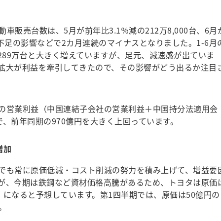
売台数は、5月が前年比3.1％減の212万8,000台、6月
体不足の影響などで2カ月連続のマイナスとなりました。1-6月
1,289万台と大きく増えていますが、足元、減速感が出ていま
拡大が利益を牽引してきたので、その影響がどう出るか注目
の営業利益（中国連結子会社の営業利益＋中国持分法適用会
円で、前年同期の970億円を大きく上回っています。
増加
でも常に原価低減・コスト削減の努力を積み上げて、増益要
が、今期は鉄鋼など資材価格高騰があるため、トヨタは原価
因）になると予想しています。第1四半期では、原価は50億円の
。