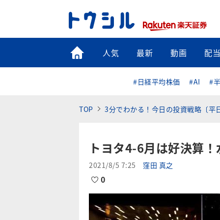
トップ
人気
最新
動画
配
#日経平均株価
#AI
#
TOP
3分でわかる！今日の投資戦略〔平
トヨタ4-6月は好決算！
2021/8/5 7:25
窪田 真之
0