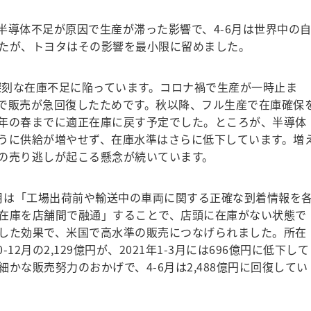
導体不足が原因で生産が滞った影響で、4-6月は世界中の
たが、トヨタはその影響を最小限に留めました。
深刻な在庫不足に陥っています。コロナ禍で生産が一時止ま
で販売が急回復したためです。秋以降、フル生産で在庫確保
年の春までに適正在庫に戻す予定でした。ところが、半導体
うに供給が増やせず、在庫水準はさらに低下しています。増
の売り逃しが起こる懸念が続いています。
月は「工場出荷前や輸送中の車両に関する正確な到着情報を
在庫を店舗間で融通」することで、店頭に在庫がない状態で
した効果で、米国で高水準の販売につなげられました。所在
12月の2,129億円が、2021年1-3月には696億円に低下して
かな販売努力のおかげで、4-6月は2,488億円に回復してい