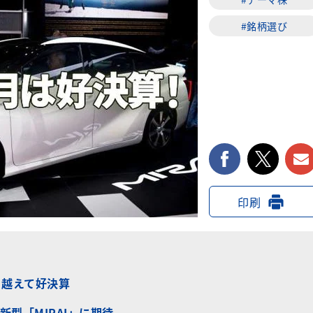
#銘柄選び
facebook
twi
印刷
り越えて好決算
型「MIRAI」に期待