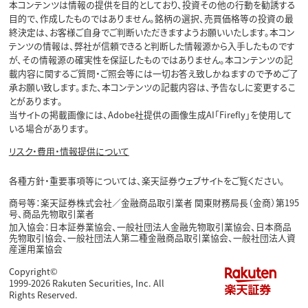
本コンテンツは情報の提供を目的としており、投資その他の行動を勧誘する
目的で、作成したものではありません。銘柄の選択、売買価格等の投資の最
終決定は、お客様ご自身でご判断いただきますようお願いいたします。本コン
テンツの情報は、弊社が信頼できると判断した情報源から入手したものです
が、その情報源の確実性を保証したものではありません。本コンテンツの記
載内容に関するご質問・ご照会等には一切お答え致しかねますので予めご了
承お願い致します。また、本コンテンツの記載内容は、予告なしに変更するこ
とがあります。
当サイトの掲載画像には、Adobe社提供の画像生成AI「Firefly」を使用して
いる場合があります。
リスク・費用・情報提供について
各種方針・重要事項等については、楽天証券ウェブサイトをご覧ください。
商号等：楽天証券株式会社／金融商品取引業者 関東財務局長（金商）第195
号、商品先物取引業者
加入協会：日本証券業協会、一般社団法人金融先物取引業協会、日本商品
先物取引協会、一般社団法人第二種金融商品取引業協会、一般社団法人資
産運用業協会
Copyright©
お金
お金
投資
投資
と
と
のアンケート
のアンケート
1999-2026 Rakuten Securities, Inc. All
Rights Reserved.