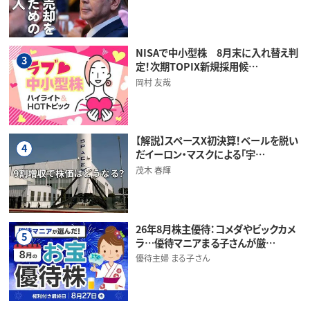
NISAで中小型株 8月末に入れ替え判
3
定！次期TOPIX新規採用候…
岡村 友哉
【解説】スペースX初決算！ベールを脱い
4
だイーロン・マスクによる「宇…
茂木 春輝
26年8月株主優待：コメダやビックカメ
5
ラ…優待マニアまる子さんが厳…
優待主婦 まる子さん