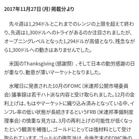
2017年11月27日（月）掲載分より
先々週は1,294ドルとこれまでのレンジの上限を超えて終わ
り、先週は1,300ドルへのトライがあるのか注目されましたが、
オープニングレベルとなった1,294ドルが高値となり、残念なが
ら1,300ドルへの動きはありませんでした。
米国のThanksgiving（感謝祭） 、そして日本の勤労感謝の日
が重なり、動意が薄いマーケットとなりました。
水曜日に発表された10月のFOMC（米連邦公開市場委員
会）議事録は若干ハト派な内容と受け取られました。12月の金
利上げは、もはやマーケットに織り込み済みとなっている中、イ
ンフレ率の低い状態が長続きするというFRB（米連邦準備制度
理事会）の慎重な見方は、3月の再利上げの可能性が低くなっ
たという観測を補強し、ゴールドにとっては強材料として受け
取られています。ゴールドの強気派は、今後年末のFOMC後の