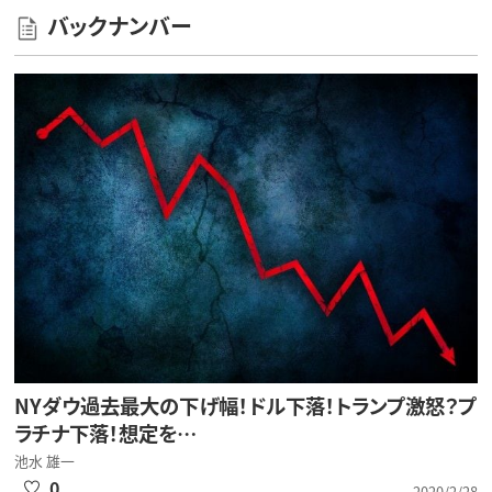
バックナンバー
NYダウ過去最大の下げ幅！ドル下落！トランプ激怒？プ
ラチナ下落！想定を…
池水 雄一
0
2020/2/28