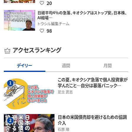
20
日経平均4％の急落、キオクシアはストップ安。日本株、
AI相場…
トウシル編集チーム
98
アクセスランキング
デイリー
週間
月間
この夏、キオクシア急落で個人投資家が
1
学んだこと…自分は暴落パニック…
足立 武志
日本の米国債売却を避けるための協調
2
介入
石原 順