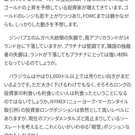
ゴールドの上昇を予想している投資家が増えてきています。ゴ
ールドのレンジも若干上がりつつあり、FOMCまでは静かなが
らも、しっかりした動きを予想します。
ジンバブエのムガベ大統領の失脚で、南アフリカランドが14
ランド台に下落していますが、プラチナは堅調です。隣国の独裁
者の失脚は、ランドが下落してもプラチナにとっては強い材料
となっているのでしょうか。
パラジウムはやはり1,000ドル以上では売りたい向きがまだ
いるようです。ただ大きく下げるわけでもなく、そろそろロングの
投資家の利食いも利食いたい人は利食ったということになる
のではないでしょうか。NYMEX（ニューヨーク・マーカンタイル
取引所）の投資家ロングポジションは依然として高いレベルに
ありますが、現在のファンダメンタルズと高止まりしているリー
スレートを考えると、これくらいがいわゆる「根雪」ポジションな
のかもしれません。