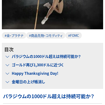
#金・プラチナ
#商品先物・コモディティ
#FOMC
目次
パラジウムの1000ドル超えは持続可能か？
ゴールド再び1,300ドルに近づく
Happy Thanksgiving Day!
金曜日の上げ帳消し
パラジウムの1000ドル超えは持続可能か？