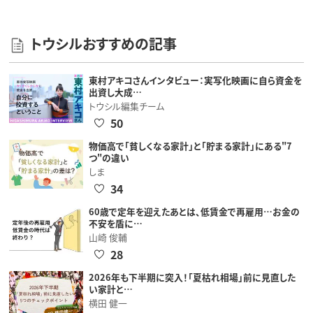
トウシルおすすめの記事
東村アキコさんインタビュー：実写化映画に自ら資金を
出資し大成…
トウシル編集チーム
50
物価高で「貧しくなる家計」と「貯まる家計」にある"7
つ"の違い
しま
34
60歳で定年を迎えたあとは、低賃金で再雇用…お金の
不安を盾に…
山崎 俊輔
28
2026年も下半期に突入！「夏枯れ相場」前に見直した
い家計と…
横田 健一