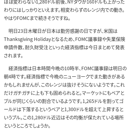
ほぼ変わらない1,280ドル前後、NYダウが160ドルも上がった
わりにはしっかりといえます。相変わらずのレンジ内での動き。
やはりFOMCまで続きそうですね。
明日23日木曜日が日本は勤労感謝の日ですが、米国は
Thanksgiving Holidayとなるため、FOMC議事録や失業保険
申請件数、耐久財受注といった経済指標は今日まとめて発表
されます。
経済指標は日本時間今晩の10時半、FOMC議事録は明日の
朝4時です。経済指標で今晩のニューヨークでまた動きがある
かもしれませんが、このレンジは抜けそうにないようです。これ
だけガチガチに上も下も固められると。マーケットにもベアと
ブルが同じくらいの割合でいるようです。1,265ドルを割ってゴ
ールドは下落するというベアと1,300ドルを超えて上昇すると
いうブル。この1,280ドル近辺はその均衡が保たれている場所
というところでしょうか。