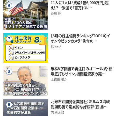
11人に1人は「資産1億6,000万円」超
6
え！？…米国で「百万ドル…
香川 睦
【8月の株主優待ランキングTOP10】イ
7
オンやビックカメラ“例年の…
福ちゃん
米株V字回復で再注目のオニール式・相
8
場底打ちサイン。機関投資家の売…
土信田 雅之
北米石油開発企業各社：ホルムズ海峡
9
封鎖影響で驚異的な好決算（西 勇…
西 勇太郎