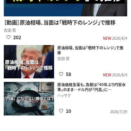
［動画］原油相場、当面は「戦時下のレンジ」で推移
吉田 哲
202
NEW
2026/8/4
原油相場、当面は「戦時下のレンジ」で推
移
吉田 哲
58
NEW
2026/8/4
原油価格急落も、為替は「40年ぶり円安水
準」のまま…ドル円が「円高」に…
ハッサク
10
2026/7/29