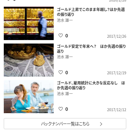
ゴールド上昇でこのまま年越し？ほか先週
の振り返り
池水 雄一
0
2017/12/26
ゴールド安定で年末へ？ ほか先週の振り
返り
池水 雄一
0
2017/12/19
ゴールド、雇用統計に大きな反応なし ほ
か先週の振り返り
池水 雄一
0
2017/12/12
バックナンバー一覧はこちら