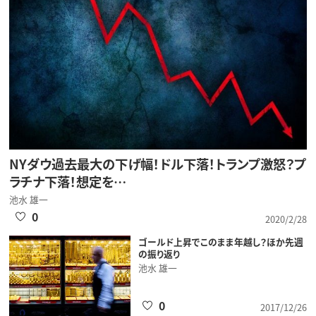
NYダウ過去最大の下げ幅！ドル下落！トランプ激怒？プ
ラチナ下落！想定を…
池水 雄一
0
2020/2/28
ゴールド上昇でこのまま年越し？ほか先週
の振り返り
池水 雄一
0
2017/12/26