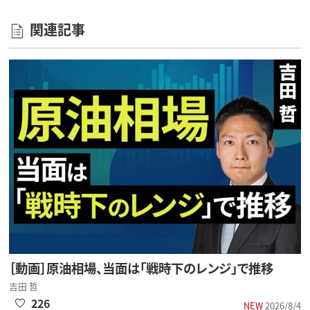
関連記事
［動画］原油相場、当面は「戦時下のレンジ」で推移
吉田 哲
226
NEW
2026/8/4