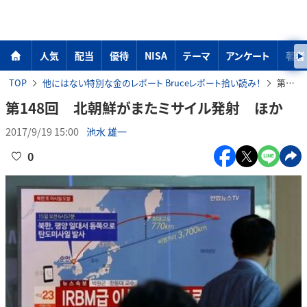
人気
配当
優待
NISA
テーマ
アンケート
著者
TOP
他にはない特別な金のレポート Bruceレポート拾い読み！
第148回 北朝鮮がまたミサイル発射 ほか
第148回 北朝鮮がまたミサイル発射 ほか
2017/9/19 15:00
池水 雄一
0