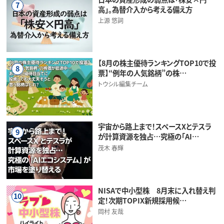
7
高」。為替介入から考える備え方
上源 悠詞
【8月の株主優待ランキングTOP10で投
8
票】“例年の人気銘柄”の株…
トウシル編集チーム
宇宙から路上まで！スペースXとテスラ
9
が計算資源を独占…究極の「AI…
茂木 春輝
NISAで中小型株 8月末に入れ替え判
10
定！次期TOPIX新規採用候…
岡村 友哉