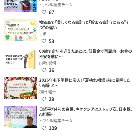
トウシル編集チーム
67
物価高で「貧しくなる家計」と「貯まる家計」にある"7
つ"の違い
しま
53
60歳で定年を迎えたあとは、低賃金で再雇用…お金の
不安を盾に…
山崎 俊輔
36
2026年も下半期に突入！「夏枯れ相場」前に見直した
い家計と…
横田 健一
29
日経平均4％の急落、キオクシアはストップ安。日本株、
AI相場…
トウシル編集チーム
109