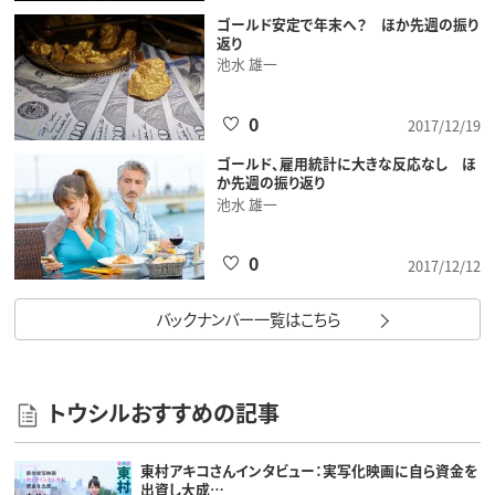
ゴールド安定で年末へ？ ほか先週の振り
返り
池水 雄一
0
2017/12/19
ゴールド、雇用統計に大きな反応なし ほ
か先週の振り返り
池水 雄一
0
2017/12/12
バックナンバー一覧はこちら
トウシルおすすめの記事
東村アキコさんインタビュー：実写化映画に自ら資金を
出資し大成…