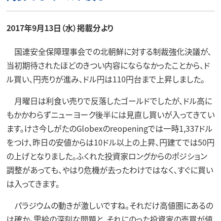
2017年9月13日（水）掲載分より
国連安全保障理事会での北朝鮮に対する制裁強化決議が、
当初期待されたほどのきつい内容にならなかったことから、ド
ル買い、円売りが進み、ドル円は110円台まで上昇しました。
月曜日は利食い売りで反落したゴールドでしたが、ドル高に
もかかわらずニューヨーク後半には見直し買いが入ってきてい
ます。けさ今しがたのGlobexのreopeningでは一時1,337ドル
をつけ、昨日の安値からは10ドル以上の上昇、円建てでは50円
の上げとなりました。ふくれた投資家ロングからのポジション
調整があっても、やはり危機が去ったわけではなく、すぐに買い
は入ってきます。
パラジウムの動きが激しいですね。それだけ高値圏にあるの
は確か。需給の深刻な問題と、それにのった投資家の売買が値