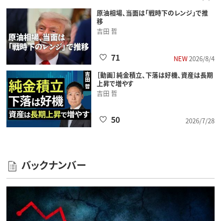
原油相場、当面は「戦時下のレンジ」で推
移
吉田 哲
71
NEW
2026/8/4
［動画］純金積立、下落は好機、資産は長期
上昇で増やす
吉田 哲
50
2026/7/28
バックナンバー