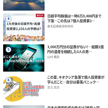
日経平均株価は一時6万0,488円まで
4
下落…この先は？個人投資家2…
楽天証券経済研究所
3,000万円分の証券がない！…総額1億
5
円の遺産を相続した3人の男…
山村 暢彦
この夏、キオクシア急落で個人投資家が
6
学んだこと…自分は暴落パニック…
足立 武志
日本の資産形成の弱点は「株安×円