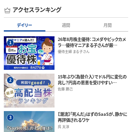
アクセスランキング
デイリー
週間
月間
26年8月株主優待：コメダやビックカメ
1
ラ…優待マニアまる子さんが厳…
優待主婦 まる子さん
15年ぶり〈為替介入〉でドル円に変化の
2
兆し？円高の恩恵を受けやすい…
佐藤 勝己
【潮流】「死んだ」はずのSaaSが、静かに
3
再評価されるワケ
呉 太淳