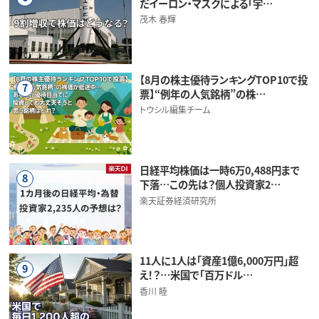
だイーロン・マスクによる「宇…
茂木 春輝
【8月の株主優待ランキングTOP10で投
7
票】“例年の人気銘柄”の株…
トウシル編集チーム
日経平均株価は一時6万0,488円まで
8
下落…この先は？個人投資家2…
楽天証券経済研究所
11人に1人は「資産1億6,000万円」超
9
え！？…米国で「百万ドル…
香川 睦