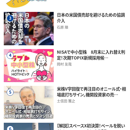
日本の米国債売却を避けるための協調
3
介入
石原 順
NISAで中小型株 8月末に入れ替え判
4
定！次期TOPIX新規採用候…
岡村 友哉
米株V字回復で再注目のオニール式・相
5
場底打ちサイン。機関投資家の売…
土信田 雅之
【解説】スペースX初決算！ベールを脱い
6