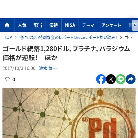
人気
配当
優待
NISA
テーマ
アンケート
著者
TOP
他にはない特別な金のレポート Bruceレポート拾い読み！
ゴールド続落1,280ドル、プラチナ、パラジウム価格が逆転！ ほか
ゴールド続落1,280ドル、プラチナ、パラジウム
価格が逆転！ ほか
2017/10/3 16:00
池水 雄一
0