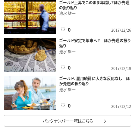
ゴールド上昇でこのまま年越し？ほか先週
の振り返り
池水 雄一
0
2017/12/26
ゴールド安定で年末へ？ ほか先週の振り
返り
池水 雄一
0
2017/12/19
ゴールド、雇用統計に大きな反応なし ほ
か先週の振り返り
池水 雄一
0
2017/12/12
バックナンバー一覧はこちら