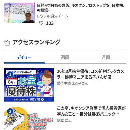
日経平均4％の急落、キオクシアはストップ安。日本株、
AI相場…
トウシル編集チーム
103
アクセスランキング
デイリー
週間
月間
26年8月株主優待：コメダやビックカメ
1
ラ…優待マニアまる子さんが厳…
優待主婦 まる子さん
この夏、キオクシア急落で個人投資家が
2
学んだこと…自分は暴落パニック…
足立 武志