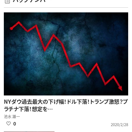
NYダウ過去最大の下げ幅！ドル下落！トランプ激怒？プ
ラチナ下落！想定を…
池水 雄一
0
2020/2/28