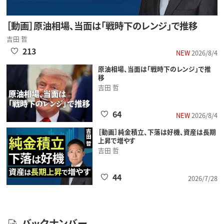
［動画］原油相場、当面は「戦時下のレンジ」で推移
吉田 哲
213
NEW
2026/8/4
原油相場、当面は「戦時下のレンジ」で推
移
吉田 哲
64
NEW
2026/8/4
［動画］純金積立、下落は好機、資産は長期
上昇で増やす
吉田 哲
44
2026/7/28
バックナンバー