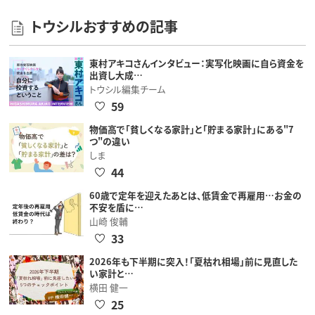
トウシルおすすめの記事
東村アキコさんインタビュー：実写化映画に自ら資金を
出資し大成…
トウシル編集チーム
59
物価高で「貧しくなる家計」と「貯まる家計」にある"7
つ"の違い
しま
44
60歳で定年を迎えたあとは、低賃金で再雇用…お金の
不安を盾に…
山崎 俊輔
33
2026年も下半期に突入！「夏枯れ相場」前に見直した
い家計と…
横田 健一
25