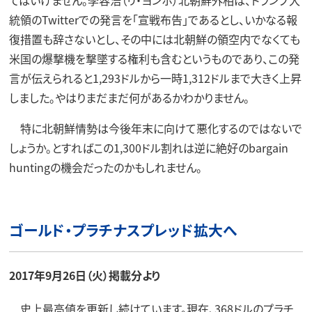
てはいけません。李容浩（リ・ヨンホ）北朝鮮外相は、トランプ大
統領のTwitterでの発言を「宣戦布告」であるとし、いかなる報
復措置も辞さないとし、その中には北朝鮮の領空内でなくても
米国の爆撃機を撃墜する権利も含むというものであり、この発
言が伝えられると1,293ドルから一時1,312ドルまで大きく上昇
しました。やはりまだまだ何があるかわかりません。
特に北朝鮮情勢は今後年末に向けて悪化するのではないで
しょうか。とすればこの1,300ドル割れは逆に絶好のbargain
huntingの機会だったのかもしれません。
ゴールド・プラチナスプレッド拡大へ
2017年9月26日（火）掲載分より
史上最高値を更新し続けています。現在、368ドルのプラチ