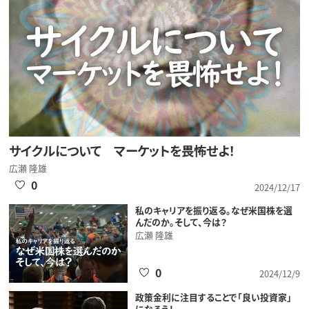
サイクルについて マーケットを畏怖せよ！
広瀬 隆雄
0
2024/12/17
私のキャリアを振り返る。なぜ米国株を選
んだのか。そして、今は？
広瀬 隆雄
0
2024/12/9
政策金利に注目することで「良い投資家」
になろう！