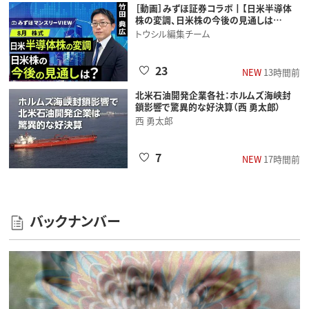
［動画］みずほ証券コラボ┃【日米半導体
株の変調、日米株の今後の見通しは…
トウシル編集チーム
23
NEW
13時間前
北米石油開発企業各社：ホルムズ海峡封
鎖影響で驚異的な好決算（西 勇太郎）
西 勇太郎
7
NEW
17時間前
バックナンバー