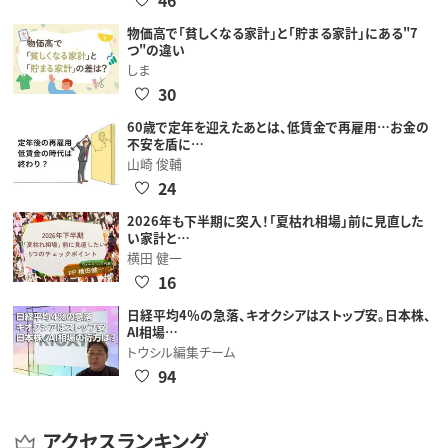
物価高で「貧しくなる家計」と「貯まる家計」にある"7
つ"の違い
しま
30
60歳で定年を迎えたあとは、低賃金で再雇用…お金の
不安を盾に…
山崎 俊輔
24
2026年も下半期に突入！「夏枯れ相場」前に見直した
い家計と…
横田 健一
16
日経平均4％の急落、キオクシアはストップ安。日本株、
AI相場…
トウシル編集チーム
94
アクセスランキング