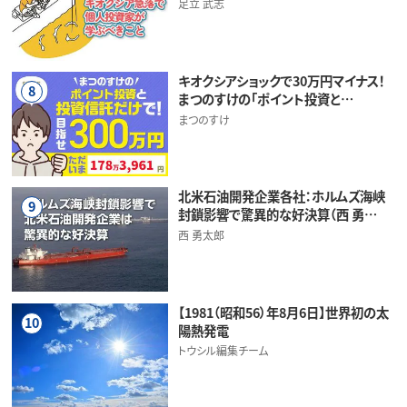
足立 武志
キオクシアショックで30万円マイナス！
8
まつのすけの「ポイント投資と…
まつのすけ
北米石油開発企業各社：ホルムズ海峡
9
封鎖影響で驚異的な好決算（西 勇…
西 勇太郎
【1981（昭和56）年8月6日】世界初の太
10
陽熱発電
トウシル編集チーム