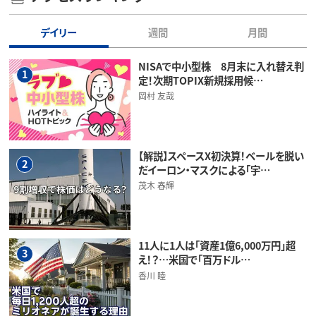
デイリー
週間
月間
NISAで中小型株 8月末に入れ替え判
1
定！次期TOPIX新規採用候…
岡村 友哉
【解説】スペースX初決算！ベールを脱い
2
だイーロン・マスクによる「宇…
茂木 春輝
11人に1人は「資産1億6,000万円」超
3
え！？…米国で「百万ドル…
香川 睦