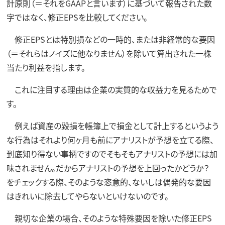
計原則（＝それをGAAPと言います）に基づいて報告された数
字ではなく、修正EPSを比較してください。
修正EPSとは特別損などの一時的、または非経常的な要因
（＝それらはノイズに他なりません）を除いて算出された一株
当たり利益を指します。
これに注目する理由は企業の実質的な収益力を見るためで
す。
例えば資産の毀損を帳簿上で損金として計上するというよう
な行為はそれより何ヶ月も前にアナリストが予想を立てる際、
到底知り得ない事柄ですのでそもそもアナリストの予想には加
味されません。だからアナリストの予想を上回ったかどうか？
をチェックする際、そのような恣意的、ないしは偶発的な要因
はきれいに除去してやらないといけないのです。
親切な企業の場合、そのような特殊要因を除いた修正EPS