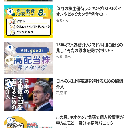
【8月の株主優待ランキングTOP10】イ
4
オンやビックカメラ“例年の…
福ちゃん
15年ぶり〈為替介入〉でドル円に変化の
5
兆し？円高の恩恵を受けやすい…
佐藤 勝己
日本の米国債売却を避けるための協調
6
介入
石原 順
この夏、キオクシア急落で個人投資家が
7
学んだこと…自分は暴落パニック…