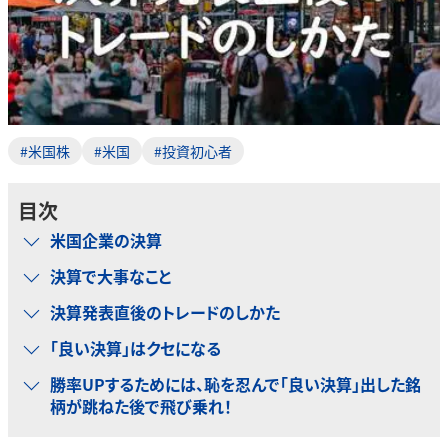
#米国株
#米国
#投資初心者
目次
米国企業の決算
決算で大事なこと
決算発表直後のトレードのしかた
「良い決算」はクセになる
勝率UPするためには、恥を忍んで「良い決算」出した銘
柄が跳ねた後で飛び乗れ！