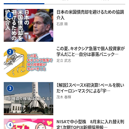
日本の米国債売却を避けるための協調
1
介入
石原 順
この夏、キオクシア急落で個人投資家が
2
学んだこと…自分は暴落パニック…
足立 武志
【解説】スペースX初決算！ベールを脱い
3
だイーロン・マスクによる「宇…
茂木 春輝
NISAで中小型株 8月末に入れ替え判
4
定！次期TOPIX新規採用候…