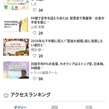
しま
34
60歳で定年を迎えたあとは、低賃金で再雇用…お金の
不安を盾に…
山崎 俊輔
28
2026年も下半期に突入！「夏枯れ相場」前に見直した
い家計と…
横田 健一
20
日経平均4％の急落、キオクシアはストップ安。日本株、
AI相場…
トウシル編集チーム
98
アクセスランキング
デイリー
週間
月間