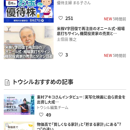
優待主婦 まる子さん
251
NEW
5時間前
米株V字回復で再注目のオニール式・相場
底打ちサイン。機関投資家の売買と…
土信田 雅之
3
NEW
5時間前
トウシルおすすめの記事
東村アキコさんインタビュー：実写化映画に自ら資金を
出資し大成…
トウシル編集チーム
49
物価高で「貧しくなる家計」と「貯まる家計」にある"7
つ"の違い