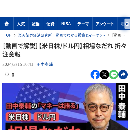
人気
配当
優待
NISA
テーマ
アンケート
著者
TOP
楽天証券経済研究所 動画でわかる投資とマーケット
［動画で解説］【米日株/ドル円】相場なだれ 折々注意報
［動画で解説］【米日株/ドル円】相場なだれ 折々
注意報
2024/3/15 16:41
田中泰輔
0