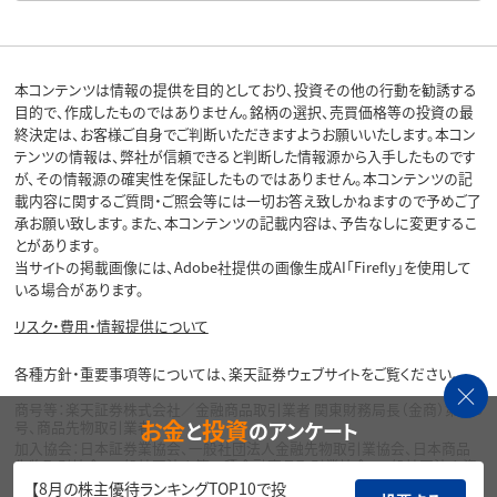
本コンテンツは情報の提供を目的としており、投資その他の行動を勧誘する
目的で、作成したものではありません。銘柄の選択、売買価格等の投資の最
終決定は、お客様ご自身でご判断いただきますようお願いいたします。本コン
テンツの情報は、弊社が信頼できると判断した情報源から入手したものです
が、その情報源の確実性を保証したものではありません。本コンテンツの記
載内容に関するご質問・ご照会等には一切お答え致しかねますので予めご了
承お願い致します。また、本コンテンツの記載内容は、予告なしに変更するこ
とがあります。
当サイトの掲載画像には、Adobe社提供の画像生成AI「Firefly」を使用して
いる場合があります。
リスク・費用・情報提供について
各種方針・重要事項等については、楽天証券ウェブサイトをご覧ください。
商号等：楽天証券株式会社／金融商品取引業者 関東財務局長（金商）第195
お金
投資
と
のアンケート
号、商品先物取引業者
加入協会：日本証券業協会、一般社団法人金融先物取引業協会、日本商品
先物取引協会、一般社団法人第二種金融商品取引業協会、一般社団法人資
産運用業協会
【8月の株主優待ランキングTOP10で投