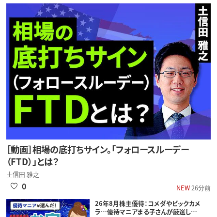
［動画］相場の底打ちサイン。「フォロースルーデー
（FTD）」とは？
土信田 雅之
0
NEW
26分前
26年8月株主優待：コメダやビックカメ
ラ…優待マニアまる子さんが厳選し…