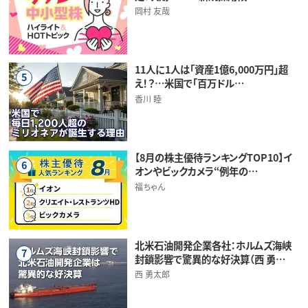
岡村 友哉
11人に1人は「資産1億6,000万円」超
5
え！？…米国で「百万ドル…
香川 睦
【8月の株主優待ランキングTOP10】イ
6
オンやビックカメラ“例年の…
福ちゃん
北米石油開発企業各社：ホルムズ海峡
7
封鎖影響で驚異的な好決算（西 勇…
西 勇太郎