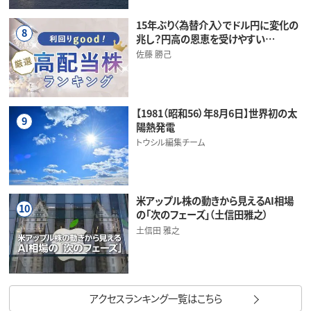
15年ぶり〈為替介入〉でドル円に変化の
8
兆し？円高の恩恵を受けやすい…
佐藤 勝己
【1981（昭和56）年8月6日】世界初の太
9
陽熱発電
トウシル編集チーム
米アップル株の動きから見えるAI相場
10
の「次のフェーズ」（土信田雅之）
土信田 雅之
アクセスランキング一覧はこちら